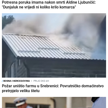
Potresna poruka imama nakon smrti Aldine Ljubunčić:
"Dunjaluk ne vrijedi ni koliko krilo komarca"
/
BOSNA I HERCEGOVINA
I
PRIJE OKO 4H
Požar uništio farmu u Srebrenici: Povratničko domaćinstvo
pretrpjelo veliku štetu