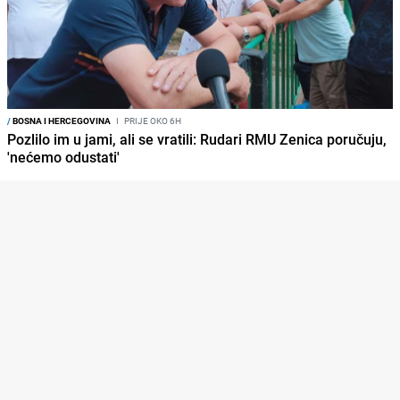
/
BOSNA I HERCEGOVINA
I
PRIJE OKO 6H
Pozlilo im u jami, ali se vratili: Rudari RMU Zenica poručuju,
'nećemo odustati'