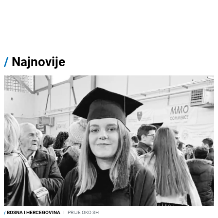
/
Najnovije
/
BOSNA I HERCEGOVINA
I
PRIJE OKO 3H