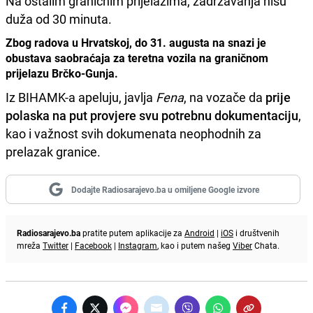
Na ostalim graničnim prijelazima, zadržavanja nisu
duža od 30 minuta.
Zbog radova u Hrvatskoj, do 31. augusta na snazi je
obustava saobraćaja za teretna vozila na graničnom
prijelazu Brčko-Gunja.
Iz BIHAMK-a apeluju, javlja
Fena
, na vozače da
prije
polaska na put provjere svu potrebnu dokumentaciju
,
kao i važnost svih dokumenata neophodnih za
prelazak granice.
Dodajte Radiosarajevo.ba u omiljene Google izvore
Radiosarajevo.ba
pratite putem aplikacije za
Android
|
iOS
i društvenih
mreža
Twitter
|
Facebook
|
Instagram
, kao i putem našeg
Viber
Chata.