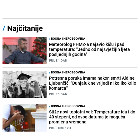
/
Najčitanije
/
BOSNA I HERCEGOVINA
Meteorolog FHMZ-a najavio kišu i pad
temperatura: "Jedno od najsvježijih ljeta
posljednjih godina"
PRIJE 1 DAN
/
BOSNA I HERCEGOVINA
Potresna poruka imama nakon smrti Aldine
Ljubunčić: "Dunjaluk ne vrijedi ni koliko krilo
komarca"
PRIJE 1 DAN
/
BOSNA I HERCEGOVINA
Stiže novi toplotni val: Temperature idu i do
40 stepeni, od ovog datuma je moguća
promjena vremena
PRIJE OKO 12H