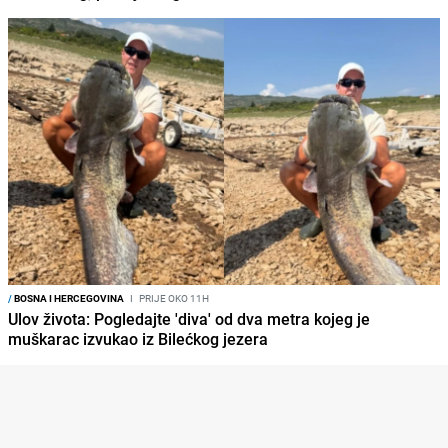
/
BOSNA I HERCEGOVINA
I
PRIJE OKO 11H
Ulov života: Pogledajte 'diva' od dva metra kojeg je
muškarac izvukao iz Bilećkog jezera