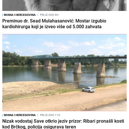
/
BOSNA I HERCEGOVINA
I
PRIJE OKO 9H
Preminuo dr. Sead Mulahasanović: Mostar izgubio
kardiohirurga koji je izveo više od 5.000 zahvata
/
BOSNA I HERCEGOVINA
I
PRIJE OKO 11H
Nizak vodostaj Save otkrio jeziv prizor: Ribari pronašli kosti
kod Brčkog, policija osigurava teren