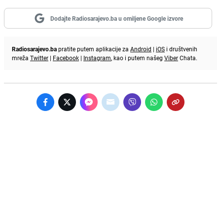
Dodajte Radiosarajevo.ba u omiljene Google izvore
Radiosarajevo.ba
pratite putem aplikacije za
Android
|
iOS
i društvenih
mreža
Twitter
|
Facebook
|
Instagram
, kao i putem našeg
Viber
Chata.