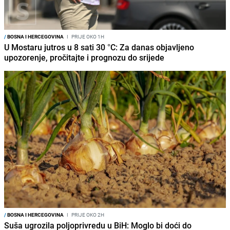
/
BOSNA I HERCEGOVINA
I
PRIJE OKO 1H
U Mostaru jutros u 8 sati 30 °C: Za danas objavljeno
upozorenje, pročitajte i prognozu do srijede
/
BOSNA I HERCEGOVINA
I
PRIJE OKO 2H
Suša ugrozila poljoprivredu u BiH: Moglo bi doći do