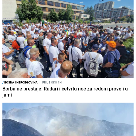
/
BOSNA I HERCEGOVINA
I
PRIJE OKO 1H
Borba ne prestaje: Rudari i četvrtu noć za redom proveli u
jami