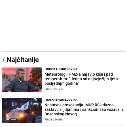
/
Najčitanije
/
BOSNA I HERCEGOVINA
Meteorolog FHMZ-a najavio kišu i pad
temperatura: "Jedno od najsvježijih ljeta
posljednjih godina"
PRIJE OKO 23H
/
BOSNA I HERCEGOVINA
Nastavak provokacija: MUP RS oduzeo
zastavu s ljiljanima i sankcionisao vozača iz
Bosanskog Novog
PRIJE 2 DANA