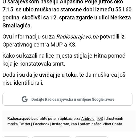
U sarajevskom naselju
Alipašino Polje
jutros oko
7.15 se ubio muškarac starosne dobi između 55 i 60
godina, skočivši
sa 12. sprata zgarde u ulici
Nerkeza
Smailagića
.
Ovu informaciju su za
Radiosarajevo.ba
potvrdili iz
Operativnog centra MUP-a KS.
Kako su kazali na lice mjesta stigla je Hitna pomoć
koja je konstatovala smrt.
Dodali su da je
uviđaj je u toku
, te da muškarca još
nisu identificirali.
Dodajte Radiosarajevo.ba u omiljene Google izvore
Radiosarajevo.ba
pratite putem aplikacije za
Android
|
iOS
i društvenih
mreža
Twitter
|
Facebook
|
Instagram
, kao i putem našeg
Viber
Chata.