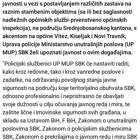
javnosti u vezi s postavljanjem različitih zastava na
raznim stambenim objektima (sa ili bez saglasnosti
nadležnih općinskih službi-prvenstveno općinskih
inspekcija), na području Srednjobosanskog kantona, s
akcentom na općine Vitez, Kiseljak i Novi Travnik,
Uprava policije Ministarstvo unutrašnjih poslova (UP
MUP) SBK želi upoznati javnost o ovim događajima.
"Policijski službenici UP MUP SBK će nastaviti raditi,
kako kroz redovne, tako i kroz vanredne poslove i
zadatke, na održavanju povoljnog stanja javne
sigurnosti na području koje teritorijalno obuhvata SBK,
odnosno profesionalno i nepristrasno će obavljati
svoje dužnosti u cilju očuvanja javnog reda i mira, te
zaštite lične i imovinske sigurnosti svih građana, u
skladu sa Ustavom BiH, F BiH, Zakonom o unutrašnjim
poslovima SBK, Zakonom o policijskim službenicima
SBK, Zakonom o prekršajima o javnom redu i miru SBK