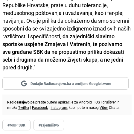
Republike Hrvatske, prate u duhu tolerancije,
međusobnog poštovanja i uvažavanja, kao i fer-plej
navijanja. Ovo je prilika da dokažemo da smo spremni i
sposobni da se svi zajedno izdignemo iznad svih naših
različitosti i specifičnosti,
da zajednički slavimo
sportske uspjehe Zmajeva i Vatrenih, te pozivamo
sve građane SBK da ne propustimo priliku dokazati
sebi i drugima da možemo živjeti skupa, a ne jedni
pored drugih
."
Dodajte Radiosarajevo.ba u omiljene Google izvore
Radiosarajevo.ba
pratite putem aplikacije za
Android
|
iOS
i društvenih
mreža
Twitter
|
Facebook
|
Instagram
, kao i putem našeg
Viber
Chata.
#MUP SBK
#zajedništvo