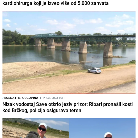
kardiohirurga koji je izveo više od 5.000 zahvata
/
BOSNA I HERCEGOVINA
I
PRIJE OKO 10H
Nizak vodostaj Save otkrio jeziv prizor: Ribari pronašli kosti
kod Brčkog, policija osigurava teren