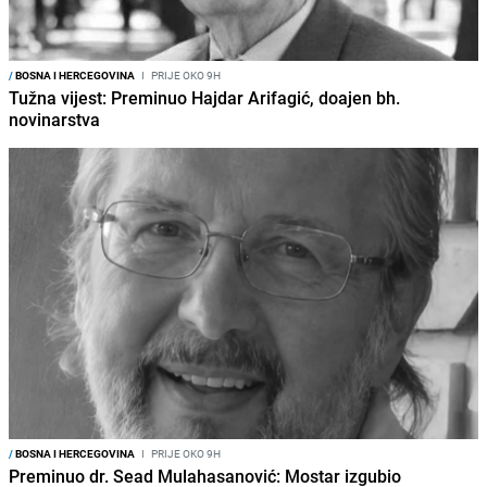
/
BOSNA I HERCEGOVINA
I
PRIJE OKO 9H
Tužna vijest: Preminuo Hajdar Arifagić, doajen bh.
novinarstva
/
BOSNA I HERCEGOVINA
I
PRIJE OKO 9H
Preminuo dr. Sead Mulahasanović: Mostar izgubio