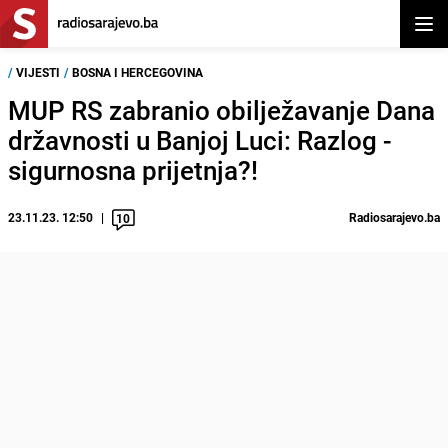
Otvor
/
VIJESTI
/
BOSNA I HERCEGOVINA
MUP RS zabranio obilježavanje Dana
državnosti u Banjoj Luci: Razlog -
sigurnosna prijetnja?!
23.11.23. 12:50
Radiosarajevo.ba
10