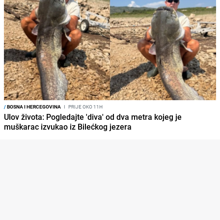
/
BOSNA I HERCEGOVINA
I
PRIJE OKO 11H
Ulov života: Pogledajte 'diva' od dva metra kojeg je
muškarac izvukao iz Bilećkog jezera