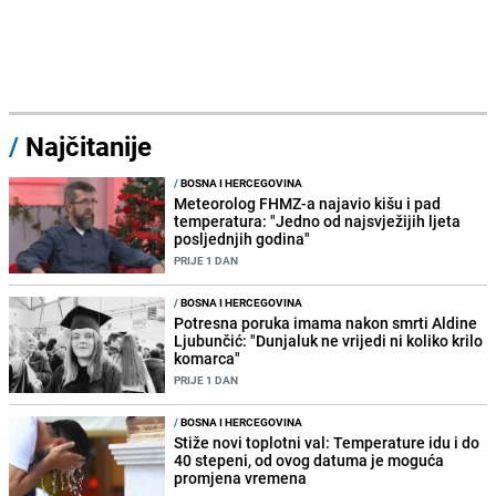
/
Najčitanije
/
BOSNA I HERCEGOVINA
Meteorolog FHMZ-a najavio kišu i pad
temperatura: "Jedno od najsvježijih ljeta
posljednjih godina"
PRIJE 1 DAN
/
BOSNA I HERCEGOVINA
Potresna poruka imama nakon smrti Aldine
Ljubunčić: "Dunjaluk ne vrijedi ni koliko krilo
komarca"
PRIJE 1 DAN
/
BOSNA I HERCEGOVINA
Stiže novi toplotni val: Temperature idu i do
40 stepeni, od ovog datuma je moguća
promjena vremena