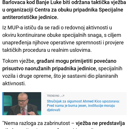
Barlovaca kod Banje Luke biti održana taktička vježba
u organizaciji Centra za obuku pripadnika Specijalne
antiterorističke jedinice.
Iz MUP-a ističu da se radi o redovnoj aktivnosti u
okviru kontinuirane obuke specijalnih snaga, s ciljem
unapređenja njihove operativne spremnosti i provjere
taktičkih procedura u realnim uslovima.
Tokom vježbe,
građani mogu primijetiti povećano
prisustvo naoružanih pripadnika jedinice
, specijalnih
vozila i druge opreme, što je sastavni dio planiranih
aktivnosti.
TRENDING
Stručnjak za sigurnost Ahmed Kico upozorava:
Pred nama je burna jesen, institucije moraju
djelovati
"Nema razloga za zabrinutost –
vježba ne predstavlja