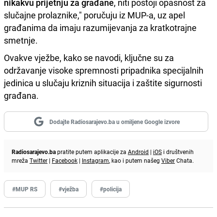
nikakvu prijetnju za građane
, niti postoji opasnost za
slučajne prolaznike," poručuju iz MUP-a, uz apel
građanima da imaju razumijevanja za kratkotrajne
smetnje.
Ovakve vježbe, kako se navodi, ključne su za
održavanje visoke spremnosti pripadnika specijalnih
jedinica u slučaju kriznih situacija i zaštite sigurnosti
građana.
Dodajte Radiosarajevo.ba u omiljene Google izvore
Radiosarajevo.ba
pratite putem aplikacije za
Android
|
iOS
i društvenih
mreža
Twitter
|
Facebook
|
Instagram
, kao i putem našeg
Viber
Chata.
#MUP RS
#vježba
#policija