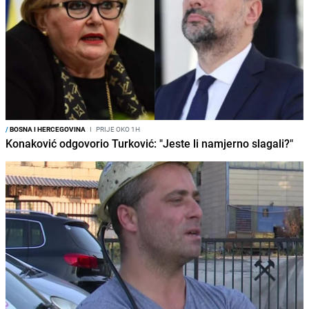
/
BOSNA I HERCEGOVINA
I
PRIJE OKO 1H
Konaković odgovorio Turković: "Jeste li namjerno slagali?"