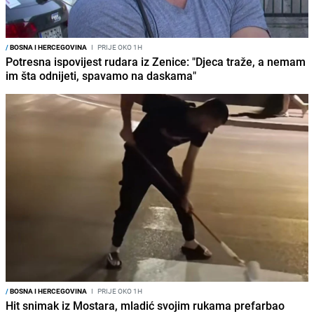
/
BOSNA I HERCEGOVINA
I
PRIJE OKO 1H
Potresna ispovijest rudara iz Zenice: "Djeca traže, a nemam
im šta odnijeti, spavamo na daskama"
/
BOSNA I HERCEGOVINA
I
PRIJE OKO 1H
Hit snimak iz Mostara, mladić svojim rukama prefarbao