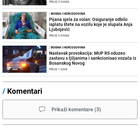
PRIJE 2 DANA
/
BOSNA I HERCEGOVINA
Pijana sjela za volan: Osiguranje odbilo
isplatu štete na vozilu koje je slupala Anja
Ljubojević
PRIJE 2 DANA
/
BOSNA I HERCEGOVINA
Nastavak provokacija: MUP RS oduzeo
zastavu s ljiljanima i sankcionisao vozača iz
Bosanskog Novog
PRIJE 1 DAN
/
Komentari
Prikaži komentare
(
3
)