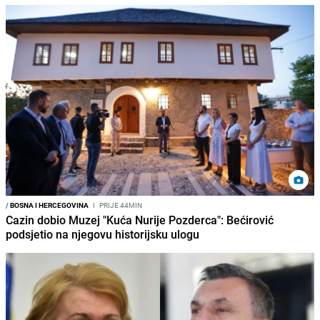
/
BOSNA I HERCEGOVINA
I
PRIJE 44MIN
Cazin dobio Muzej "Kuća Nurije Pozderca": Bećirović
podsjetio na njegovu historijsku ulogu