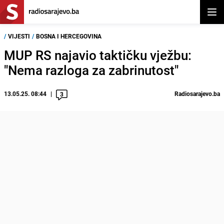
Otvor
/
VIJESTI
/
BOSNA I HERCEGOVINA
MUP RS najavio taktičku vježbu:
"Nema razloga za zabrinutost"
13.05.25. 08:44
Radiosarajevo.ba
3