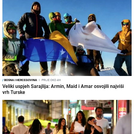
/
BOSNA I HERCEGOVINA
I
PRIJE OKO 4H
Veliki uspjeh Sarajlija: Armin, Maid i Amar osvojili najviši
vrh Turske