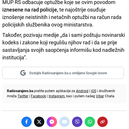
MUP RS odbacuje optužbe koje se ovim povodom
iznesene na rad policije,
te najoštrije osuđuje
iznošenje neistinitih i netačnih optužbi na račun rada
policijskih službenika ovog ministarstva.
Također, pozivaju medije „da i sami poštuju novinarski
kodeks i zakone koji regulišu njihov rad i da se prije
sastavljanja svojih saopćenja informišu kod nadležnih
institucija“.
Dodajte Radiosarajevo.ba u omiljene Google izvore
Radiosarajevo.ba
pratite putem aplikacije za
Android
|
iOS
i društvenih
mreža
Twitter
|
Facebook
|
Instagram
, kao i putem našeg
Viber
Chata.