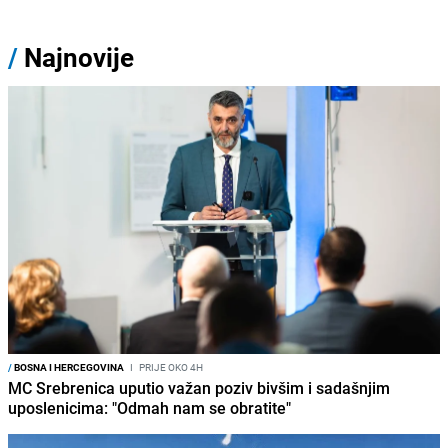
/
Najnovije
/
BOSNA I HERCEGOVINA
I
PRIJE OKO 4H
MC Srebrenica uputio važan poziv bivšim i sadašnjim
uposlenicima: "Odmah nam se obratite"