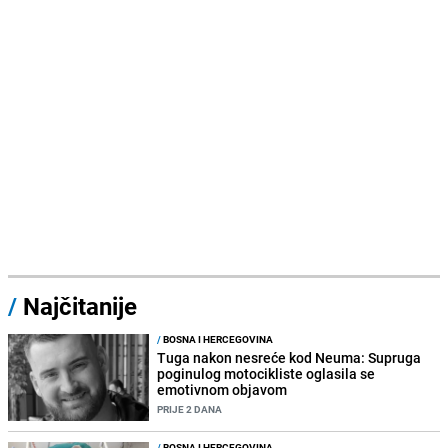
/
Najčitanije
/
BOSNA I HERCEGOVINA
Tuga nakon nesreće kod Neuma: Supruga
poginulog motocikliste oglasila se
emotivnom objavom
PRIJE 2 DANA
/
BOSNA I HERCEGOVINA