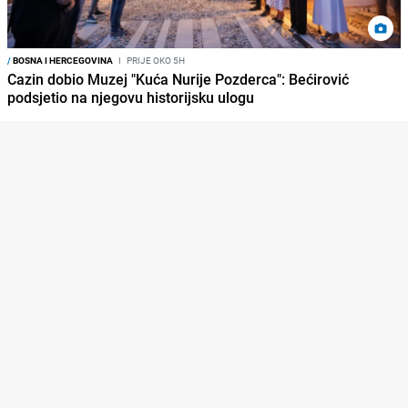
/
BOSNA I HERCEGOVINA
I
PRIJE OKO 5H
Cazin dobio Muzej "Kuća Nurije Pozderca": Bećirović
podsjetio na njegovu historijsku ulogu