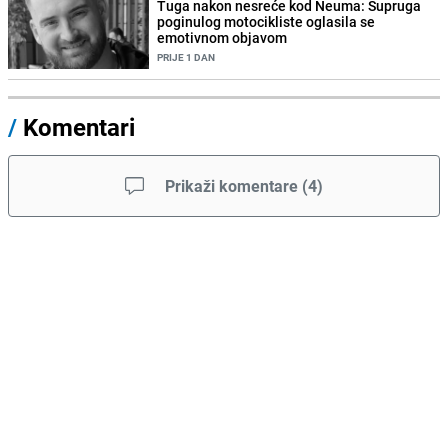
Tuga nakon nesreće kod Neuma: Supruga
poginulog motocikliste oglasila se
emotivnom objavom
PRIJE 1 DAN
/
Komentari
Prikaži komentare
(
4
)