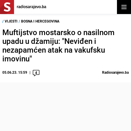
Otvor
/
VIJESTI
/
BOSNA I HERCEGOVINA
Muftijstvo mostarsko o nasilnom
upadu u džamiju: "Neviđen i
nezapamćen atak na vakufsku
imovinu"
05.06.23. 15:59
Radiosarajevo.ba
4