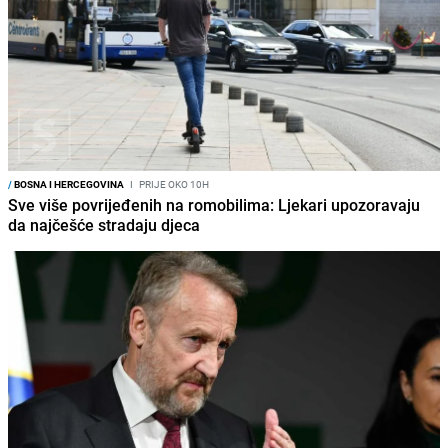
/
BOSNA I HERCEGOVINA
I
PRIJE OKO 10H
Sve više povrijeđenih na romobilima: Ljekari upozoravaju
da najčešće stradaju djeca