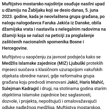
Muftijstvo mostarsko najoštrije osuđuje nasilni upad
u džamiju na Žabljaku koji se desio danas, 5. juna
2023. godine, kada je neovlaštena grupa građana, po
nalogu nalogodavca Faruka Jakića iz Danske, obila
džamijska vrata i nastavila s nelegalnim radovima na
džamiji koja se nalazi na peticiji za proglašenje
zaštićenih nacionalnih spomenika Bosne i
Hercegovine.
Muftijstvo u saopćenju za javnost podsjeća kako se
Medžlis Islamske zajednice (MIZ) Ljubuški
proteklih
mjeseci suočava s klasičnom uzurapcijom vakufskih
objekata obredne naravi, gdje neformalna grupa
građana koju predvodi imenovani
Jakić, Haris Mahić,
Sulejman Kadragić
i drugi, na stotinama godina starim
objektima Islamske zajednice bez saglasnosti,
dozvole, i projekta, nepoštujući i omalovažavajući
odluke nadležnog medžlisa, Muftijstva mostarskog,