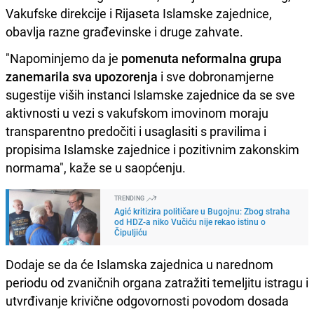
Vakufske direkcije i Rijaseta Islamske zajednice,
obavlja razne građevinske i druge zahvate.
"Napominjemo da je
pomenuta neformalna grupa
zanemarila sva upozorenja
i sve dobronamjerne
sugestije viših instanci Islamske zajednice da se sve
aktivnosti u vezi s vakufskom imovinom moraju
transparentno predočiti i usaglasiti s pravilima i
propisima Islamske zajednice i pozitivnim zakonskim
normama", kaže se u saopćenju.
TRENDING
Agić kritizira političare u Bugojnu: Zbog straha
od HDZ-a niko Vučiću nije rekao istinu o
Čipuljiću
Dodaje se da će Islamska zajednica u narednom
periodu od zvaničnih organa zatražiti temeljitu istragu i
utvrđivanje krivične odgovornosti povodom dosada