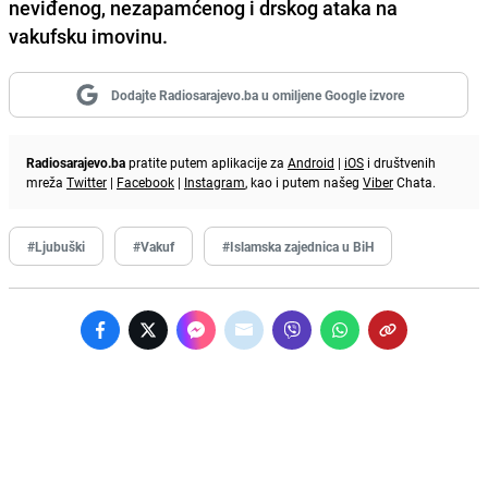
neviđenog, nezapamćenog i drskog ataka na
vakufsku imovinu.
Dodajte Radiosarajevo.ba u omiljene Google izvore
Radiosarajevo.ba
pratite putem aplikacije za
Android
|
iOS
i društvenih
mreža
Twitter
|
Facebook
|
Instagram
, kao i putem našeg
Viber
Chata.
#Ljubuški
#Vakuf
#Islamska zajednica u BiH