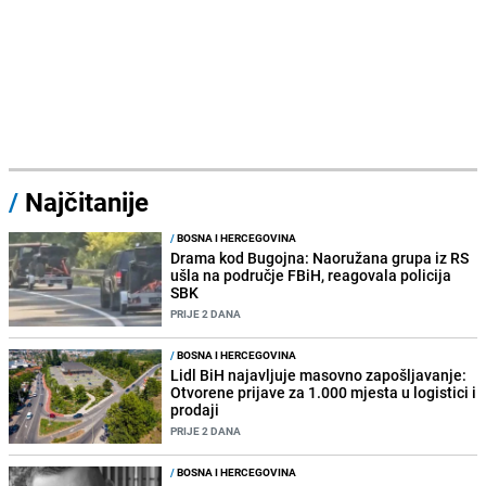
/
Najčitanije
/
BOSNA I HERCEGOVINA
Drama kod Bugojna: Naoružana grupa iz RS
ušla na područje FBiH, reagovala policija
SBK
PRIJE 2 DANA
/
BOSNA I HERCEGOVINA
Lidl BiH najavljuje masovno zapošljavanje:
Otvorene prijave za 1.000 mjesta u logistici i
prodaji
PRIJE 2 DANA
/
BOSNA I HERCEGOVINA