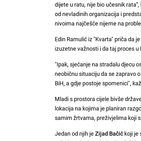
dijete u ratu, nije bio učesnik rat
od nevladinih organizacija i pred
nivoima najčešće nijeme na proble
Edin Ramulić iz "Kvarta" priča da j
izuzetne važnosti i da taj proces u 
"Ipak, sjećanje na stradalu djecu o
neobičnu situaciju da se zapravo o
BiH, a gdje postoje spomenici", ka
Mladi s prostora cijele bivše drža
lokacija na kojima je planiran razgo
samim žrtvama, preživjelima koji s
Jedan od njih je
Zijad Bačić
koji je