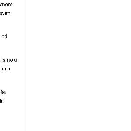
lavnom
 svim
H
od
li smo u
ima u
iše
i i