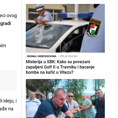
eci ovog
zgradi
nim
/
BOSNA I HERCEGOVINA
I
PRIJE OKO 8H
Misterija u SBK: Kako su povezani
zapaljeni Golf II u Travniku i bacanje
bombe na kafić u Vitezu?
 ideju, i
nađe na