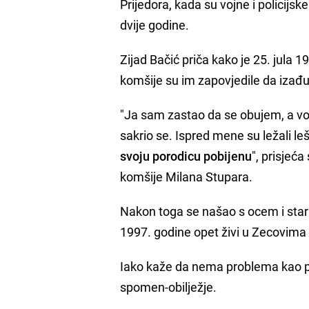
Prijedora, kada su vojne i policijsk
dvije godine.
Zijad Bačić priča kako je 25. jula 1
komšije su im zapovjedile da izađu
"Ja sam zastao da se obujem, a voj
sakrio se. Ispred mene su ležali leš
svoju porodicu pobijenu
", prisjeć
komšije Milana Stupara.
Nakon toga se našao s ocem i stariji
1997. godine opet živi u Zecovima 
Iako kaže da nema problema kao pov
spomen-obilježje.