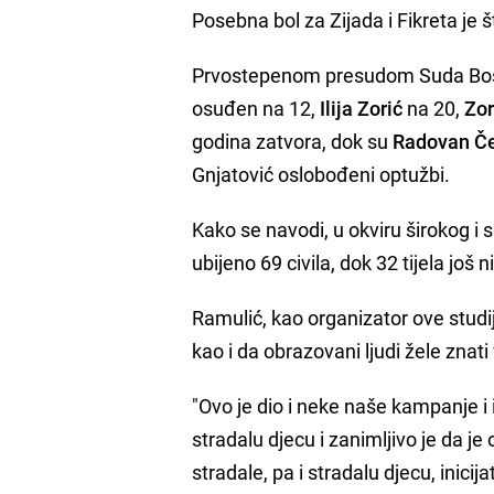
Posebna bol za Zijada i Fikreta je 
Prvostepenom presudom Suda Bosn
osuđen na 12,
Ilija Zorić
na 20,
Zor
godina zatvora, dok su
Radovan Čet
Gnjatović oslobođeni optužbi.
Kako se navodi, u okviru širokog i 
ubijeno 69 civila, dok 32 tijela još
Ramulić, kao organizator ove studij
kao i da obrazovani ljudi žele znat
"Ovo je dio i neke naše kampanje i
stradalu djecu i zanimljivo je da j
stradale, pa i stradalu djecu, inicij