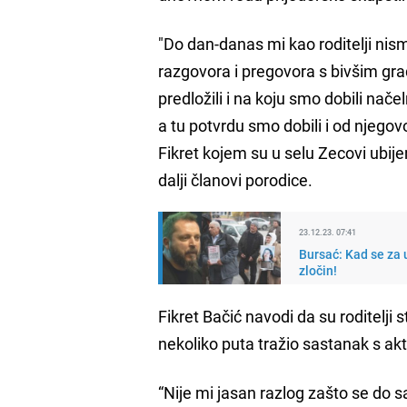
"Do dan-danas mi kao roditelji nism
razgovora i pregovora s bivšim gr
predložili i na koju smo dobili n
a tu potvrdu smo dobili i od njegov
Fikret kojem su u selu Zecovi ubije
dalji članovi porodice.
23.12.23. 07:41
Bursać: Kad se za 
zločin!
Fikret Bačić navodi da su roditelji
nekoliko puta tražio sastanak s 
“Nije mi jasan razlog zašto se do sa