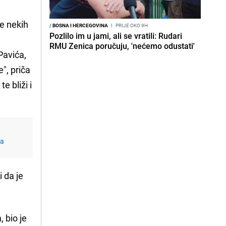
je nekih
/
BOSNA I HERCEGOVINA
I
PRIJE OKO 9H
Pozlilo im u jami, ali se vratili: Rudari
RMU Zenica poručuju, 'nećemo odustati'
Pavića,
e", priča
e bliži i
za
i da je
, bio je