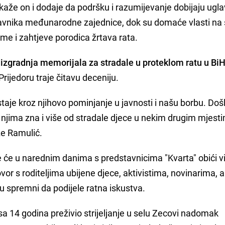
a“, kaže on i dodaje da podršku i razumijevanje dobijaju ug
stavnika međunarodne zajednice, dok su domaće vlasti na
me i zahtjeve porodica žrtava rata.
e
izgradnja memorijala za stradale u proteklom ratu u Bi
Prijedoru traje čitavu deceniju.
staje kroz njihovo pominjanje u javnosti i našu borbu. Doš
 njima zna i više od stradale djece u nekim drugim mjest
že Ramulić.
ve će u narednim danima s predstavnicima "Kvarta" obići v
vor s roditeljima ubijene djece, aktivistima, novinarima, al
u spremni da podijele ratna iskustva.
 sa 14 godina preživio strijeljanje u selu Zecovi nadomak