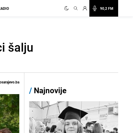
RADIO
90,2 FM
i šalju
osarajevo.ba
/
Najnovije