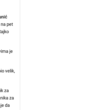
unić
na pet
Rajko
vima je
o velik,
ik za
enika za
aje da