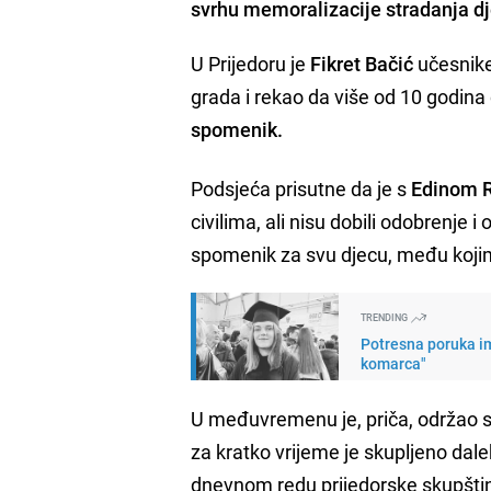
svrhu memoralizacije stradanja dj
U Prijedoru je
Fikret Bačić
učesnike
grada i rekao da više od 10 godina
spomenik.
Podsjeća prisutne da je s
Edinom 
civilima, ali nisu dobili odobrenje 
spomenik za svu djecu, među kojima
TRENDING
Potresna poruka im
komarca"
U međuvremenu je, priča, održao sas
za kratko vrijeme je skupljeno dale
dnevnom redu prijedorske skupšti