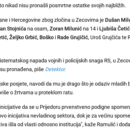
što nikad nisu pronašli posmrtne ostatke svojih najbližih.
e i Hercegovine zbog zločina u Zecovima je
Dušan Mil
an Stojnića
na osam,
Zoran Milunić
na 14 i
Ljubiša Četić
ić, Željko Grbić, Boško
i
Rade Grujičić
, Uroš Grujčića te 
sistematskog napada vojnih i policijskih snaga RS, u Zeco
 nisu pronađena, piše
Detektor.
ske posjete, navodi da mu je drago što je odaziv mladih bi
i više o žrtvama u proteklom ratu.
 inicijative da se u Prijedoru prvenstveno podigne spomen
e ovo inicijativa nevladinog sektora, dok je za većinu spom
ativa išla od vlasti odnosno institucija", kaže Ramulić i dod