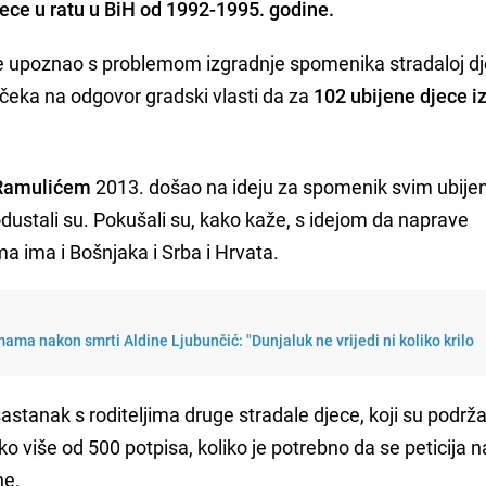
ece u ratu u BiH od 1992-1995. godine.
 upoznao s problemom izgradnje spomenika stradaloj dj
 čeka na odgovor gradski vlasti da za
102 ubijene djece i
Ramulićem
2013. došao na ideju za spomenik svim ubije
i odustali su. Pokušali su, kako kaže, s idejom da naprave
 ima i Bošnjaka i Srba i Hrvata.
ama nakon smrti Aldine Ljubunčić: "Dunjaluk ne vrijedi ni koliko krilo
tanak s roditeljima druge stradale djece, koji su podržali
ko više od 500 potpisa, koliko je potrebno da se peticija 
ne.