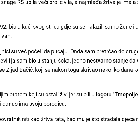
e snage RS ubile veći broj civila, a najmlađa žrtva je imal
992. bio u kući svog strica gdje su se nalazili samo žene i 
 van.
nici su već počeli da pucaju. Onda sam pretrčao do drug
evi i ja sam bio u stanju šoka, jedno
nestvarno stanje da 
a se Zijad Bačić, koji se nakon toga skrivao nekoliko dana 
m bratom koji su ostali živi jer su bili u
logoru "Trnopolje
i danas ima svoju porodicu.
ratnik niti kao žrtva rata, žao mu je što stradala djeca