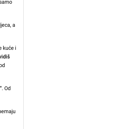
a samo
djeca, a
e kuće i
vidiš
kod
"
. Od
 nemaju