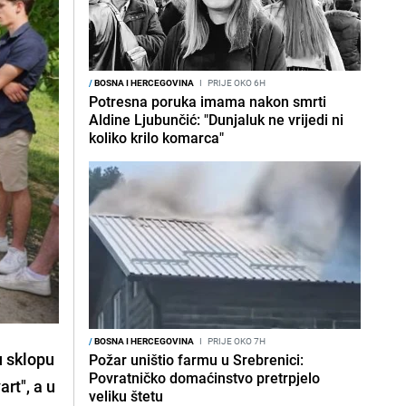
/
BOSNA I HERCEGOVINA
I
PRIJE OKO 6H
Potresna poruka imama nakon smrti
Aldine Ljubunčić: "Dunjaluk ne vrijedi ni
koliko krilo komarca"
/
BOSNA I HERCEGOVINA
I
PRIJE OKO 7H
u sklopu
Požar uništio farmu u Srebrenici:
Povratničko domaćinstvo pretrpjelo
rt", a u
veliku štetu