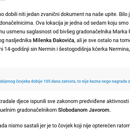
o dobili niti jedan zvanični dokument na naše upite. Bilo 
adonačelnicima. Ova lokacija je jedna od sedam koju smo
ačelnu usmenu saglasnost od bivšeg gradonačelnika Marka 
og nasljednika
Milenka Đakovića
, ali je sve ostalo na tom
ni 14-godišnji sin Nermin i šestogodišnja kćerka Nermina, t
ubijenog čovjeka dobije 105 dana zatvora, to nije kazna nego nagrada 
 stradale djece ispunili sve zakonom predviđene aktivnosti 
aktuelnim gradonačelnikom
Slobodanom Javorom.
da nismo sastali jer je to čovjek koji nije opterećen ratom