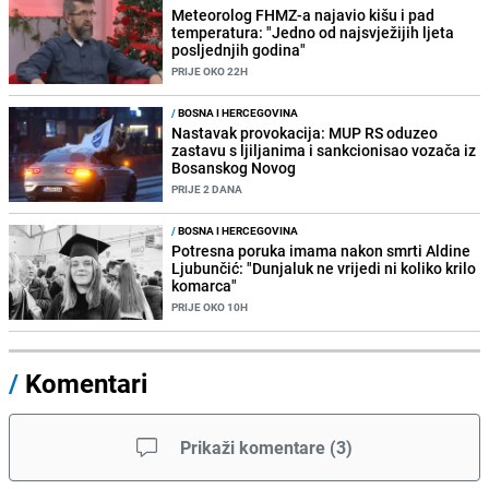
Meteorolog FHMZ-a najavio kišu i pad
temperatura: "Jedno od najsvježijih ljeta
posljednjih godina"
PRIJE OKO 22H
/
BOSNA I HERCEGOVINA
Nastavak provokacija: MUP RS oduzeo
zastavu s ljiljanima i sankcionisao vozača iz
Bosanskog Novog
PRIJE 2 DANA
/
BOSNA I HERCEGOVINA
Potresna poruka imama nakon smrti Aldine
Ljubunčić: "Dunjaluk ne vrijedi ni koliko krilo
komarca"
PRIJE OKO 10H
/
Komentari
Prikaži komentare
(
3
)