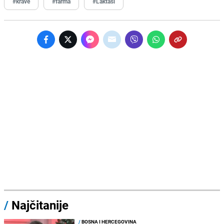
#krave
#farma
#Laktaši
/
Najčitanije
/
BOSNA I HERCEGOVINA