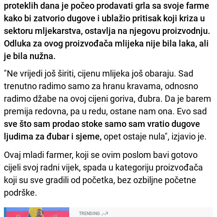
proteklih dana je počeo prodavati grla sa svoje farme
kako bi zatvorio dugove i ublažio pritisak koji kriza u
sektoru mljekarstva, ostavlja na njegovu proizvodnju.
Odluka za ovog proizvođača mlijeka nije bila laka, ali
je bila nužna.
"Ne vrijedi još širiti, cijenu mlijeka još obaraju. Sad
trenutno radimo samo za hranu kravama, odnosno
radimo džabe na ovoj cijeni goriva, đubra. Da je barem
premija redovna, pa u redu, ostane nam ona. Evo sad
sve što sam prodao stoke samo sam vratio dugove
ljudima za đubar i sjeme,
opet ostaje nula", izjavio je.
Ovaj mladi farmer, koji se ovim poslom bavi gotovo
cijeli svoj radni vijek, spada u kategoriju proizvođača
koji su sve gradili od početka, bez ozbiljne početne
podrške.
TRENDING