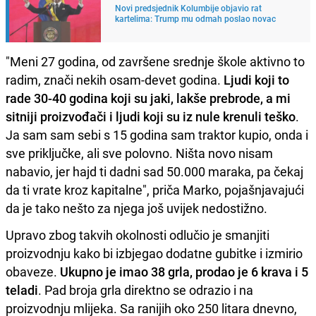
Novi predsjednik Kolumbije objavio rat
kartelima: Trump mu odmah poslao novac
"Meni 27 godina, od završene srednje škole aktivno to
radim, znači nekih osam-devet godina.
Ljudi koji to
rade 30-40 godina koji su jaki, lakše prebrode, a mi
sitniji proizvođači i ljudi koji su iz nule krenuli teško
.
Ja sam sam sebi s 15 godina sam traktor kupio, onda i
sve priključke, ali sve polovno. Ništa novo nisam
nabavio, jer hajd ti dadni sad 50.000 maraka, pa čekaj
da ti vrate kroz kapitalne", priča Marko, pojašnjavajući
da je tako nešto za njega još uvijek nedostižno.
Upravo zbog takvih okolnosti odlučio je smanjiti
proizvodnju kako bi izbjegao dodatne gubitke i izmirio
obaveze.
Ukupno je imao 38 grla, prodao je 6 krava i 5
teladi
. Pad broja grla direktno se odrazio i na
proizvodnju mlijeka. Sa ranijih oko 250 litara dnevno,