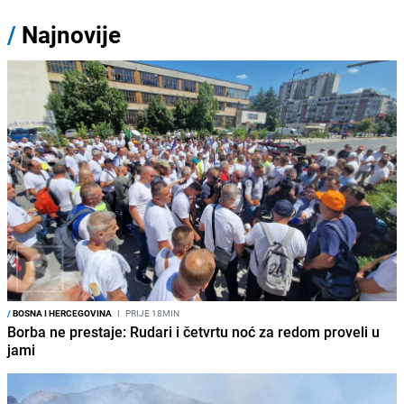
/
Najnovije
/
BOSNA I HERCEGOVINA
I
PRIJE 18MIN
Borba ne prestaje: Rudari i četvrtu noć za redom proveli u
jami