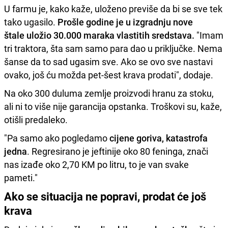
U farmu je, kako kaže, uloženo previše da bi se sve tek
tako ugasilo.
Prošle godine je u izgradnju nove
štale uložio 30.000 maraka vlastitih sredstava.
"Imam
tri traktora, šta sam samo para dao u priključke. Nema
šanse da to sad ugasim sve. Ako se ovo sve nastavi
ovako, još ću možda pet-šest krava prodati", dodaje.
Na oko 300 duluma zemlje proizvodi hranu za stoku,
ali ni to više nije garancija opstanka. Troškovi su, kaže,
otišli predaleko.
"Pa samo ako pogledamo
cijene goriva, katastrofa
jedna
. Regresirano je jeftinije oko 80 feninga, znači
nas izađe oko 2,70 KM po litru, to je van svake
pameti."
Ako se situacija ne popravi, prodat će još
krava