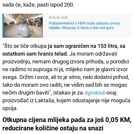
sada će, kaže, pasti ispod 200.
09.02.26. 16:39
Poljoprivrednici u FBiH traže zabranu uvoza
mlijeka: Situacija iz dana u dan sve gora
"Što se tiče otkupa
ja sam ograničen na 153 litra, sa
ostatkom sam hranio telad.
Ja moram održavati
proizvodnju, nemam drugog izvora prihoda, u porodici
ne radimo ni supruga ni ja, mlijeko nam je glavni izvor
svega. Držim i ovce, ali to je sitno, neki dodatni prihod,
tako da moram ovo raditi, ne vidim sad bih se mogao
nečim drugim baviti", istakao je za
Agroklub
ovaj
proizvođač iz Laktaša, kojem odustajanje nije moguća
opcija.
Otkupna cijena mlijeka pada za još 0,05 KM,
reducirane količine ostaju na snazi