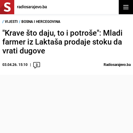
Otvor
/
VIJESTI
/
BOSNA I HERCEGOVINA
"Krave što daju, to i potroše": Mladi
farmer iz Laktaša prodaje stoku da
vrati dugove
03.04.26. 15:10
Radiosarajevo.ba
3