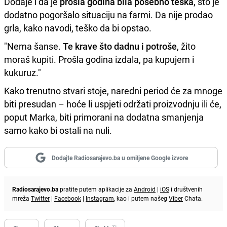
Dodaje i da je
prošla godina bila posebno teška
, što je
dodatno pogoršalo situaciju na farmi. Da nije prodao
grla, kako navodi, teško da bi opstao.
"Nema šanse.
Te krave što dadnu i potroše
, žito
moraš kupiti. Prošla godina izdala, pa kupujem i
kukuruz."
Kako trenutno stvari stoje, naredni period će za mnoge
biti presudan – hoće li uspjeti održati proizvodnju ili će,
poput Marka, biti primorani na dodatna smanjenja
samo kako bi ostali na nuli.
Dodajte Radiosarajevo.ba u omiljene Google izvore
Radiosarajevo.ba
pratite putem aplikacije za
Android
|
iOS
i društvenih
mreža
Twitter
|
Facebook
|
Instagram
, kao i putem našeg
Viber
Chata.