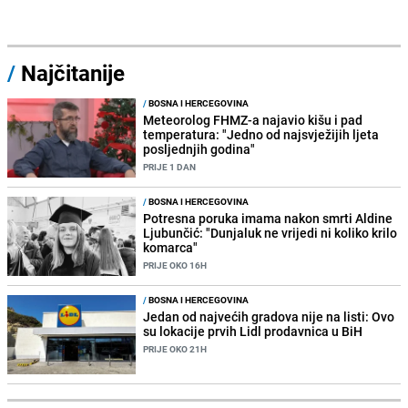
/
Najčitanije
/
BOSNA I HERCEGOVINA
Meteorolog FHMZ-a najavio kišu i pad
temperatura: "Jedno od najsvježijih ljeta
posljednjih godina"
PRIJE 1 DAN
/
BOSNA I HERCEGOVINA
Potresna poruka imama nakon smrti Aldine
Ljubunčić: "Dunjaluk ne vrijedi ni koliko krilo
komarca"
PRIJE OKO 16H
/
BOSNA I HERCEGOVINA
Jedan od najvećih gradova nije na listi: Ovo
su lokacije prvih Lidl prodavnica u BiH
PRIJE OKO 21H