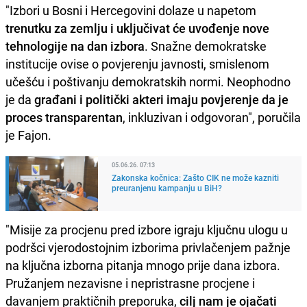
"Izbori u Bosni i Hercegovini dolaze u napetom
trenutku za zemlju i uključivat će uvođenje nove
tehnologije na dan izbora
. Snažne demokratske
institucije ovise o povjerenju javnosti, smislenom
učešću i poštivanju demokratskih normi. Neophodno
je da
građani i politički akteri imaju povjerenje da je
proces transparentan
, inkluzivan i odgovoran", poručila
je Fajon.
05.06.26. 07:13
Zakonska kočnica: Zašto CIK ne može kazniti
preuranjenu kampanju u BiH?
"Misije za procjenu pred izbore igraju ključnu ulogu u
podršci vjerodostojnim izborima privlačenjem pažnje
na ključna izborna pitanja mnogo prije dana izbora.
Pružanjem nezavisne i nepristrasne procjene i
davanjem praktičnih preporuka,
cilj nam je ojačati