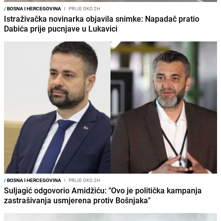
/
BOSNA I HERCEGOVINA
I
PRIJE OKO 2H
Istraživačka novinarka objavila snimke: Napadač pratio
Dabića prije pucnjave u Lukavici
/
BOSNA I HERCEGOVINA
I
PRIJE OKO 2H
Suljagić odgovorio Amidžiću: "Ovo je politička kampanja
zastrašivanja usmjerena protiv Bošnjaka"