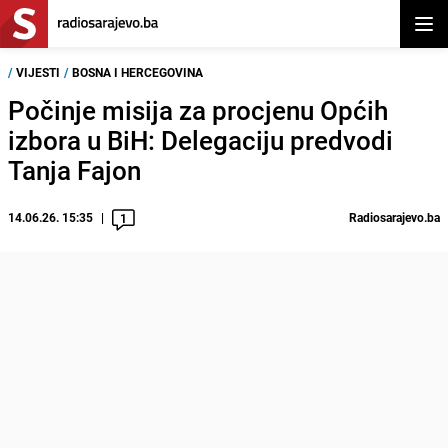
Otvor
/
VIJESTI
/
BOSNA I HERCEGOVINA
Počinje misija za procjenu Općih
izbora u BiH: Delegaciju predvodi
Tanja Fajon
14.06.26. 15:35
Radiosarajevo.ba
1