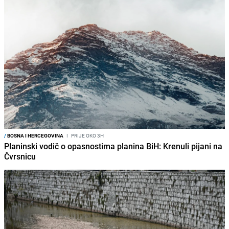
/
BOSNA I HERCEGOVINA
I
PRIJE OKO 3H
Planinski vodič o opasnostima planina BiH: Krenuli pijani na
Čvrsnicu