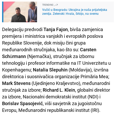
TRENDING
Vučić u Beogradu: Ukrajina je naša prijateljska
zemlja. Zelenski: Hvala, Srbijo, na svemu
Delegaciju predvodi
Tanja Fajon
, bivša zamjenica
premijera i ministrica vanjskih i evropskih poslova
Republike Slovenije, dok misiju čini grupa
međunarodnih stručnjaka, kao što su:
Carsten
Schürmann
(Njemačka), stručnjak za izbornu
tehnologiju i profesor informatike na IT Univerzitetu u
Kopenhagenu;
Natalia Slepuhin
(Moldavija), izvršna
direktorica i suosnivačica organizacije Primăria Mea;
Mark Stevens
(Ujedinjeno Kraljevstvo), međunarodni
stručnjak za izbore;
Richard L. Klein
, globalni direktor
za izbore, Nacionalni demokratski institut (NDI) i
Borislav Spasojević
, viši savjetnik za jugoistočnu
Evropu, Međunarodni republikanski institut (IRI).