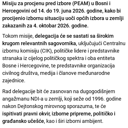
Misiju za procjenu pred izbore (PEAM) u Bosni i
Hercegovini od 14. do 19. juna 2026. godine, kako bi
procijenio izbornu situaciju uoči općih izbora u zemlji
zakazanih za 4. oktobar 2026. godine.
Tokom misije,
delegacija će se sastati sa širokim
krugom relevantnih sagovornika
, uključujući Centralnu
izbornu komisiju (CIK), političke lidere i predstavnike
stranaka iz cijelog političkog spektra i oba entiteta
Bosne i Hercegovine, te predstavnike organizacija
civilnog društva, medija i članove međunarodne
zajednice.
Rad delegacije bit će zasnovan na dugogodišnjem
angažmanu NDI-a u zemlji, koji seže od 1996. godine
nakon Dejtonskog mirovnog sporazuma, te će
ispitivati pravni okvir, izborne pripreme, političko i
građansko učešće
, kao i širi izborni ambijent.