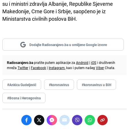
su i ministri zdravlja Albanije, Republike Sjeverne
Makedonije, Crne Gore i Srbije, saopćeno je iz
Ministarstva civilnih poslova BiH.
Dodajte Radiosarajevo.ba u omiljene Google izvore
Radiosarajevo.ba
pratite putem aplikacije za
Android
|
iOS
i društvenih
mreža
Twitter
|
Facebook
|
Instagram
, kao i putem našeg
Viber
Chata.
#Ankica Gudeljević
#koronavirus
#koronavirus u BiH
#Bosna i Hercegovina