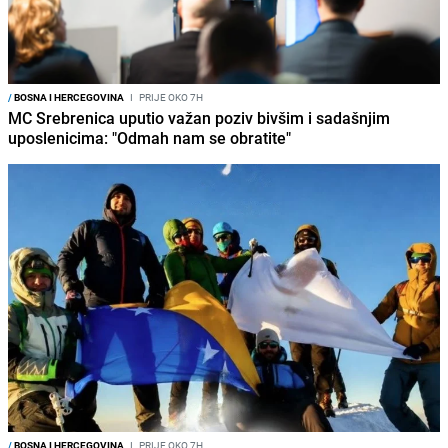
/
BOSNA I HERCEGOVINA
I
PRIJE OKO 7H
MC Srebrenica uputio važan poziv bivšim i sadašnjim
uposlenicima: "Odmah nam se obratite"
/
BOSNA I HERCEGOVINA
I
PRIJE OKO 7H