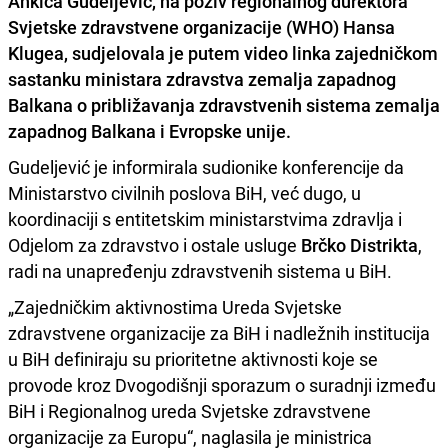
Ankica Gudeljević
, na poziv regionalnog durektora
Svjetske zdravstvene organizacije (WHO) Hansa
Klugea, sudjelovala je putem video linka zajedničkom
sastanku ministara zdravstva zemalja
zapadnog
Balkana o približavanja zdravstvenih sistema zemalja
zapadnog Balkana i Evropske unije.
Gudeljević je informirala sudionike konferencije da
Ministarstvo civilnih poslova BiH, već dugo, u
koordinaciji s entitetskim ministarstvima zdravlja i
Odjelom za zdravstvo i ostale usluge
Brčko Distrikta
,
radi na unapređenju zdravstvenih sistema u BiH.
„Zajedničkim aktivnostima Ureda Svjetske
zdravstvene organizacije za BiH i nadležnih institucija
u BiH definiraju su prioritetne aktivnosti koje se
provode kroz Dvogodišnji sporazum o suradnji između
BiH i Regionalnog ureda Svjetske zdravstvene
organizacije za Europu“, naglasila je ministrica