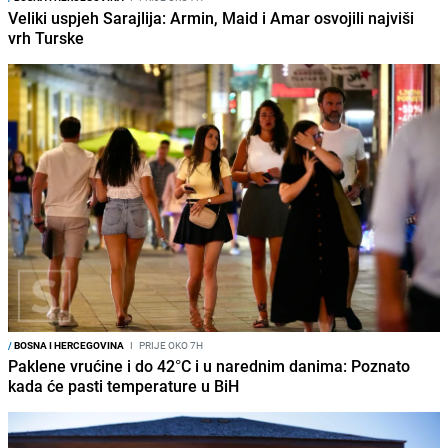
Veliki uspjeh Sarajlija: Armin, Maid i Amar osvojili najviši
vrh Turske
/
BOSNA I HERCEGOVINA
I
PRIJE OKO 7H
Paklene vrućine i do 42°C i u narednim danima: Poznato
kada će pasti temperature u BiH