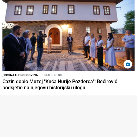
/
BOSNA I HERCEGOVINA
I
PRIJE OKO 8H
Cazin dobio Muzej "Kuća Nurije Pozderca": Bećirović
podsjetio na njegovu historijsku ulogu