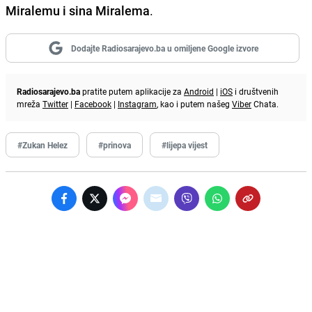
Miralemu i sina Miralema
.
Dodajte Radiosarajevo.ba u omiljene Google izvore
Radiosarajevo.ba
pratite putem aplikacije za
Android
|
iOS
i društvenih
mreža
Twitter
|
Facebook
|
Instagram
, kao i putem našeg
Viber
Chata.
#Zukan Helez
#prinova
#lijepa vijest