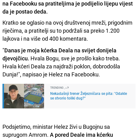
na Facebooku sa pratiteljima je podijelio lijepu vijest
da je postao deda.
Kratko se oglasio na ovoj društvenoj mreži, prigodnim
riječima, a pratitelji su to podržali sa preko 1.200
lajkova i na više od 400 komentara.
"
Danas je moja kćerka Deala na svijet donijela
djevojčicu.
Hvala Bogu, sve je prošlo kako treba.
Hvala kćeri Deala za najdraži poklon, dobrodošla
Dunja!", napisao je Helez na Facebooku.
TRENDING
Nekadašnji trener Željezničara se pita: "Odakle
se stvorio toliki dug?"
Podsjetimo, ministar Helez živi u Bugojnu sa
suprugom Amrom.
A pored Deale ima kćerku