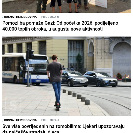
/
BOSNA I HERCEGOVINA
I
PRIJE OKO 5H
Pomozi.ba pomaže Gazi: Od početka 2026. podijeljeno
40.000 toplih obroka, u augustu nove aktivnosti
/
BOSNA I HERCEGOVINA
I
PRIJE OKO 6H
Sve više povrijeđenih na romobilima: Ljekari upozoravaju
da najčešće stradaju djeca