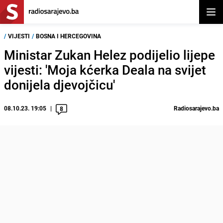
Otvor
/
VIJESTI
/
BOSNA I HERCEGOVINA
Ministar Zukan Helez podijelio lijepe
vijesti: 'Moja kćerka Deala na svijet
donijela djevojčicu'
08.10.23. 19:05
Radiosarajevo.ba
8