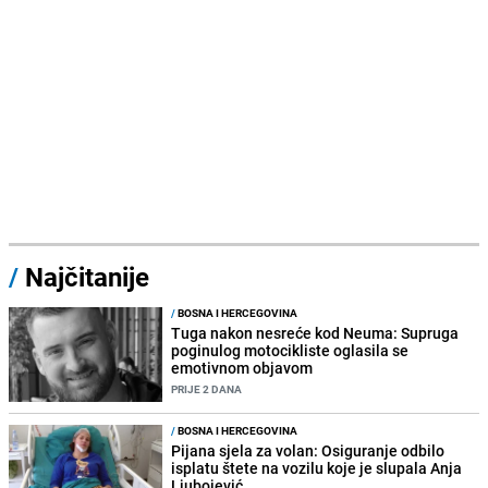
/
Najčitanije
/
BOSNA I HERCEGOVINA
Tuga nakon nesreće kod Neuma: Supruga
poginulog motocikliste oglasila se
emotivnom objavom
PRIJE 2 DANA
/
BOSNA I HERCEGOVINA
Pijana sjela za volan: Osiguranje odbilo
isplatu štete na vozilu koje je slupala Anja
Ljubojević