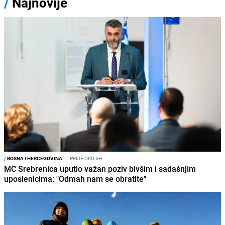
/
Najnovije
/
BOSNA I HERCEGOVINA
I
PRIJE OKO 6H
MC Srebrenica uputio važan poziv bivšim i sadašnjim
uposlenicima: "Odmah nam se obratite"