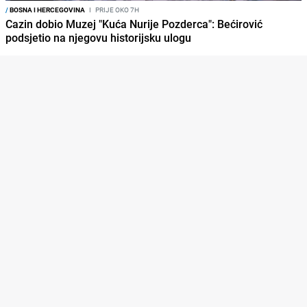
/
BOSNA I HERCEGOVINA
I
PRIJE OKO 7H
Cazin dobio Muzej "Kuća Nurije Pozderca": Bećirović
podsjetio na njegovu historijsku ulogu