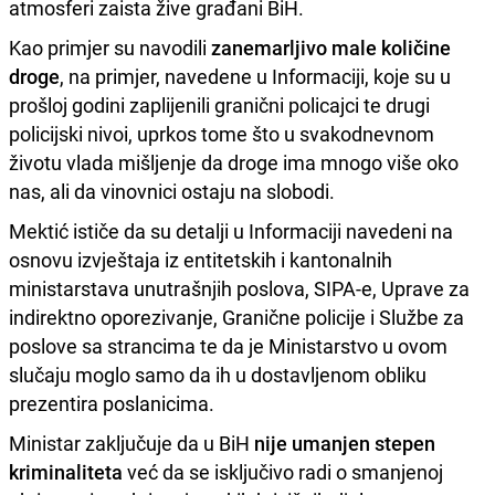
atmosferi zaista žive građani BiH.
Kao primjer su navodili
zanemarljivo male količine
droge
, na primjer, navedene u Informaciji, koje su u
prošloj godini zaplijenili granični policajci te drugi
policijski nivoi, uprkos tome što u svakodnevnom
životu vlada mišljenje da droge ima mnogo više oko
nas, ali da vinovnici ostaju na slobodi.
Mektić ističe da su detalji u Informaciji navedeni na
osnovu izvještaja iz entitetskih i kantonalnih
ministarstava unutrašnjih poslova, SIPA-e, Uprave za
indirektno oporezivanje, Granične policije i Službe za
poslove sa strancima te da je Ministarstvo u ovom
slučaju moglo samo da ih u dostavljenom obliku
prezentira poslanicima.
Ministar zaključuje da u BiH
nije umanjen stepen
kriminaliteta
već da se isključivo radi o smanjenoj