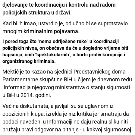
djelovanje te koordinaciju i kontrolu nad radom
policijskih struktura u državi.
Kad bi ih imao, ustvrdio je, odlučno bi se suprotstavio
mnogim
kriminalnim pojavama
.
I pored toga što "nema odriješene ruke" u koordinaciji
policijskih nivoa, on obećava da će u dogledno vrijeme biti
hapšenja, onih "spektakularnih", u borbi protiv korupcije i
organiziranog kriminala.
Mektić je to kazao na sjednici Predstavničkog doma
Parlamentarne skupštine BiH u čijem je dnevnom redu
Informacija njegovog ministarstva o stanju sigurnosti
u BiH u 2014. godini.
Većina diskutanata, a javljali su se uglavnom iz
opozicionih klupa, izrekla je
niz kritika
jer smatraju da
podaci navedeni u Informaciji ne daju realnu sliku niti
pružaju pravi odgovor na pitanje - u kakvoj sigurnosnoj