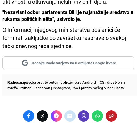
aktivnosti u otkrivanju nekih krivičnih djela.
"Nezavisni odbor parlamenta BiH je najsnažnije sredstvo u
rukama političkih elita", ustvrdio je.
O Informaciji njegovog ministarstva poslanici će
formirati zaključke po završetku rasprave o svakoj
tački dnevnog reda sjednice.
Dodajte Radiosarajevo.ba u omiljene Google izvore
Radiosarajevo.ba
pratite putem aplikacije za
Android
|
iOS
i društvenih
mreža
Twitter
|
Facebook
|
Instagram
, kao i putem našeg
Viber
Chata.