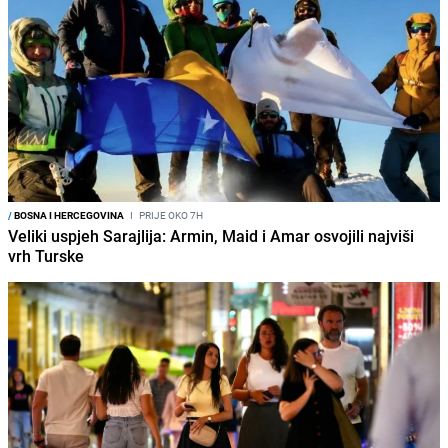
/
BOSNA I HERCEGOVINA
I
PRIJE OKO 7H
Veliki uspjeh Sarajlija: Armin, Maid i Amar osvojili najviši
vrh Turske