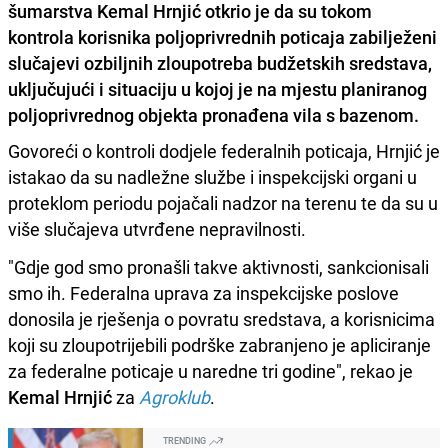
šumarstva Kemal Hrnjić otkrio je da su tokom
kontrola korisnika poljoprivrednih poticaja zabilježeni
slučajevi ozbiljnih zloupotreba budžetskih sredstava,
uključujući i situaciju u kojoj je na mjestu planiranog
poljoprivrednog objekta pronađena vila s bazenom.
Govoreći o kontroli dodjele federalnih poticaja, Hrnjić je
istakao da su nadležne službe i inspekcijski organi u
proteklom periodu pojačali nadzor na terenu te da su u
više slučajeva utvrđene nepravilnosti.
"Gdje god smo pronašli takve aktivnosti, sankcionisali
smo ih. Federalna uprava za inspekcijske poslove
donosila je rješenja o povratu sredstava, a korisnicima
koji su zloupotrijebili podrške zabranjeno je apliciranje
za federalne poticaje u naredne tri godine", rekao je
Kemal Hrnjić
za
Agroklub
.
TRENDING