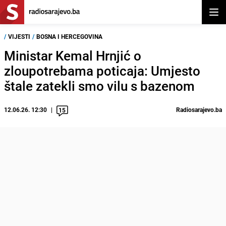
Otvor
/
VIJESTI
/
BOSNA I HERCEGOVINA
Ministar Kemal Hrnjić o
zloupotrebama poticaja: Umjesto
štale zatekli smo vilu s bazenom
12.06.26. 12:30
Radiosarajevo.ba
15