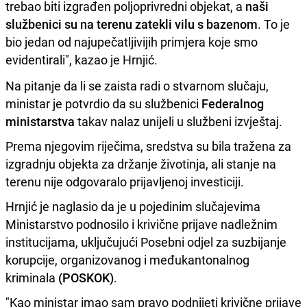
trebao biti izgrađen poljoprivredni objekat, a
naši
službenici su na terenu zatekli vilu s bazenom
. To je
bio jedan od najupečatljivijih primjera koje smo
evidentirali", kazao je Hrnjić.
Na pitanje da li se zaista radi o stvarnom slučaju,
ministar je potvrdio da su službenici
Federalnog
ministarstva
takav nalaz unijeli u službeni izvještaj.
Prema njegovim riječima, sredstva su bila tražena za
izgradnju objekta za držanje životinja, ali stanje na
terenu nije odgovaralo prijavljenoj investiciji.
Hrnjić je naglasio da je u pojedinim slučajevima
Ministarstvo podnosilo i krivične prijave nadležnim
institucijama, uključujući Posebni odjel za suzbijanje
korupcije, organizovanog i međukantonalnog
kriminala
(POSKOK)
.
"Kao ministar imao sam pravo podnijeti krivične prijave