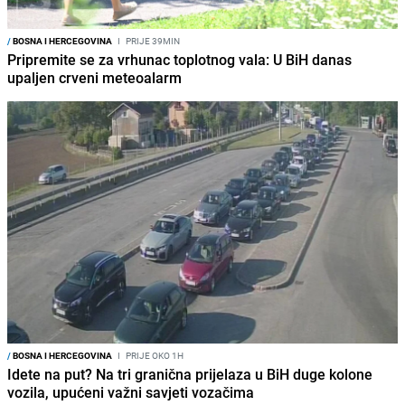
/
BOSNA I HERCEGOVINA
I
PRIJE 39MIN
Pripremite se za vrhunac toplotnog vala: U BiH danas
upaljen crveni meteoalarm
/
BOSNA I HERCEGOVINA
I
PRIJE OKO 1H
Idete na put? Na tri granična prijelaza u BiH duge kolone
vozila, upućeni važni savjeti vozačima