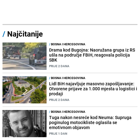
/
Najčitanije
/
BOSNA I HERCEGOVINA
Drama kod Bugojna: Naoružana grupa iz RS
ušla na područje FBiH, reagovala policija
SBK
PRIJE 2 DANA
/
BOSNA I HERCEGOVINA
Lidl BiH najavljuje masovno zapošljavanje:
Otvorene prijave za 1.000 mjesta u logistici i
prodaji
PRIJE 2 DANA
/
BOSNA I HERCEGOVINA
Tuga nakon nesreće kod Neuma: Supruga
poginulog motocikliste oglasila se
emotivnom objavom
PRIJE 1 DAN