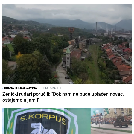
/
BOSNA I HERCEGOVINA
I
PRIJE OKO 1H
Zenički rudari poručili: "Dok nam ne bude uplaćen novac,
ostajemo u jami!"