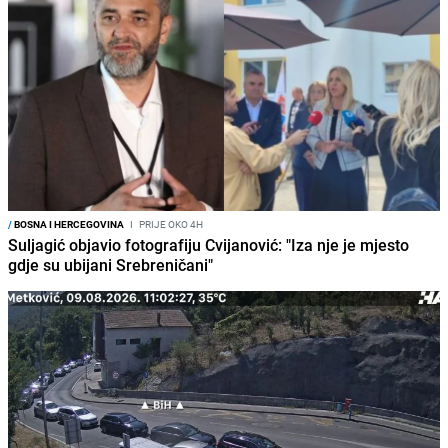
/
BOSNA I HERCEGOVINA
I
PRIJE OKO 4H
Suljagić objavio fotografiju Cvijanović: "Iza nje je mjesto
gdje su ubijani Srebreničani"