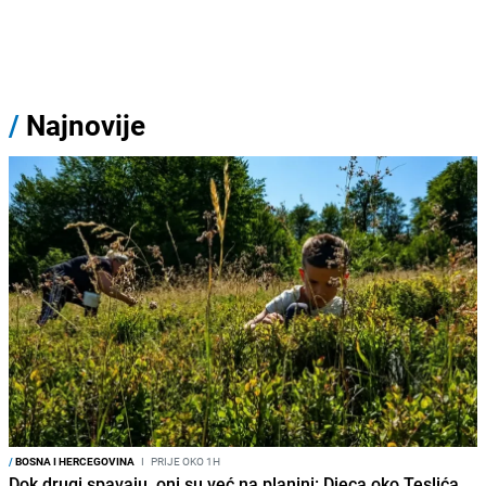
/
Najnovije
/
BOSNA I HERCEGOVINA
I
PRIJE OKO 1H
Dok drugi spavaju, oni su već na planini: Djeca oko Teslića