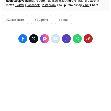
Radiosarajevo.ba
pratite putem aplikacije za
Android
|
iOS
i društvenih
mreža
Twitter
|
Facebook
|
Instagram
, kao i putem našeg
Viber
Chata.
#Zukan Helez
#Bugojno
#Binas