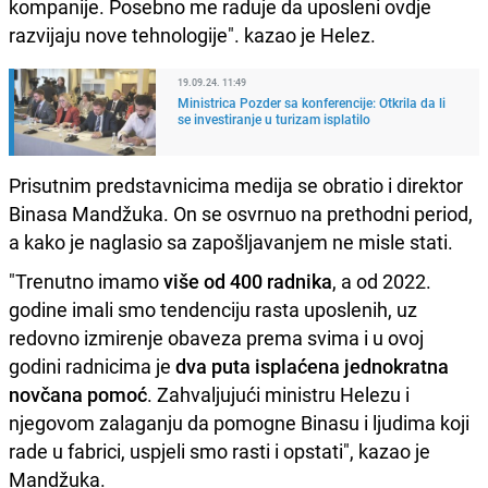
kompanije. Posebno me raduje da uposleni ovdje
razvijaju nove tehnologije". kazao je Helez.
19.09.24. 11:49
Ministrica Pozder sa konferencije: Otkrila da li
se investiranje u turizam isplatilo
Prisutnim predstavnicima medija se obratio i direktor
Binasa Mandžuka. On se osvrnuo na prethodni period,
a kako je naglasio sa zapošljavanjem ne misle stati.
"Trenutno imamo
više od 400 radnika
, a od 2022.
godine imali smo tendenciju rasta uposlenih, uz
redovno izmirenje obaveza prema svima i u ovoj
godini radnicima je
dva puta isplaćena jednokratna
novčana pomoć
. Zahvaljujući ministru Helezu i
njegovom zalaganju da pomogne Binasu i ljudima koji
rade u fabrici, uspjeli smo rasti i opstati", kazao je
Mandžuka.