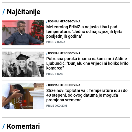
/
Najčitanije
/
BOSNA I HERCEGOVINA
Meteorolog FHMZ-a najavio kišu i pad
temperatura: "Jedno od najsvježijih ljeta
posljednjih godina"
PRIJE 2 DANA
/
BOSNA I HERCEGOVINA
Potresna poruka imama nakon smrti Aldine
Ljubunčić: "Dunjaluk ne vrijedi ni koliko krilo
komarca"
PRIJE 1 DAN
/
BOSNA I HERCEGOVINA
Stiže novi toplotni val: Temperature idu i do
40 stepeni, od ovog datuma je moguća
promjena vremena
PRIJE OKO 23H
/
Komentari