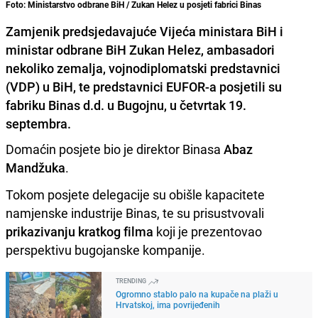
Foto: Ministarstvo odbrane BiH / Zukan Helez u posjeti fabrici Binas
Zamjenik predsjedavajuće Vijeća ministara BiH i
ministar odbrane BiH Zukan Helez, ambasadori
nekoliko zemalja, vojnodiplomatski predstavnici
(VDP) u BiH, te predstavnici EUFOR-a posjetili su
fabriku Binas d.d. u Bugojnu, u četvrtak 19.
septembra.
Domaćin posjete bio je direktor Binasa
Abaz
Mandžuka
.
Tokom posjete delegacije su obišle kapacitete
namjenske industrije Binas, te su prisustvovali
prikazivanju kratkog filma
koji je prezentovao
perspektivu bugojanske kompanije.
TRENDING
Ogromno stablo palo na kupače na plaži u
Hrvatskoj, ima povrijeđenih