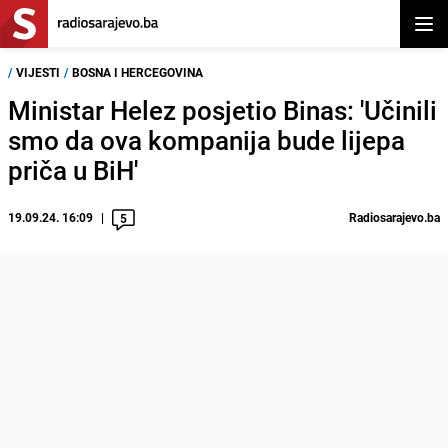
Otvor
/
VIJESTI
/
BOSNA I HERCEGOVINA
Ministar Helez posjetio Binas: 'Učinili
smo da ova kompanija bude lijepa
priča u BiH'
19.09.24. 16:09
Radiosarajevo.ba
5