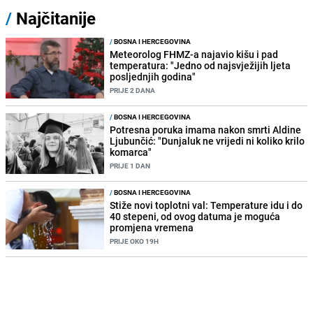
/
Najčitanije
/
BOSNA I HERCEGOVINA
Meteorolog FHMZ-a najavio kišu i pad
temperatura: "Jedno od najsvježijih ljeta
posljednjih godina"
PRIJE 2 DANA
/
BOSNA I HERCEGOVINA
Potresna poruka imama nakon smrti Aldine
Ljubunčić: "Dunjaluk ne vrijedi ni koliko krilo
komarca"
PRIJE 1 DAN
/
BOSNA I HERCEGOVINA
Stiže novi toplotni val: Temperature idu i do
40 stepeni, od ovog datuma je moguća
promjena vremena
PRIJE OKO 19H