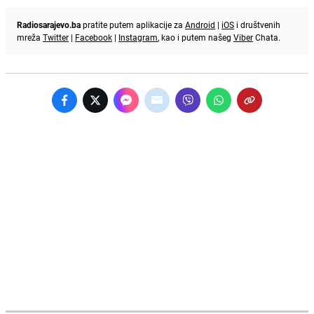
Radiosarajevo.ba
pratite putem aplikacije za
Android
|
iOS
i društvenih
mreža
Twitter
|
Facebook
|
Instagram
, kao i putem našeg
Viber
Chata.