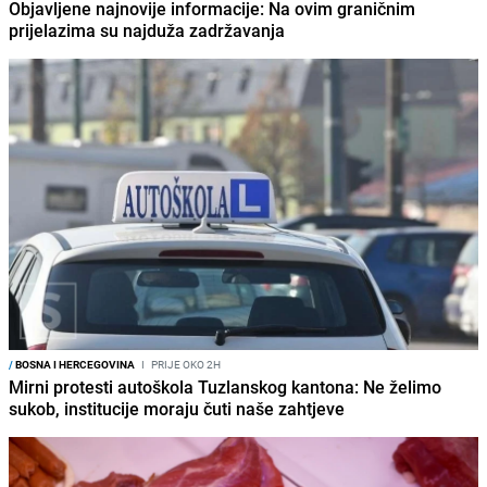
Objavljene najnovije informacije: Na ovim graničnim
prijelazima su najduža zadržavanja
/
BOSNA I HERCEGOVINA
I
PRIJE OKO 2H
Mirni protesti autoškola Tuzlanskog kantona: Ne želimo
sukob, institucije moraju čuti naše zahtjeve