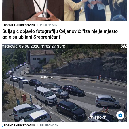
/
BOSNA I HERCEGOVINA
I
PRIJE 11MIN
Suljagić objavio fotografiju Cvijanović: "Iza nje je mjesto
gdje su ubijani Srebreničani"
/
BOSNA I HERCEGOVINA
I
PRIJE OKO 2H