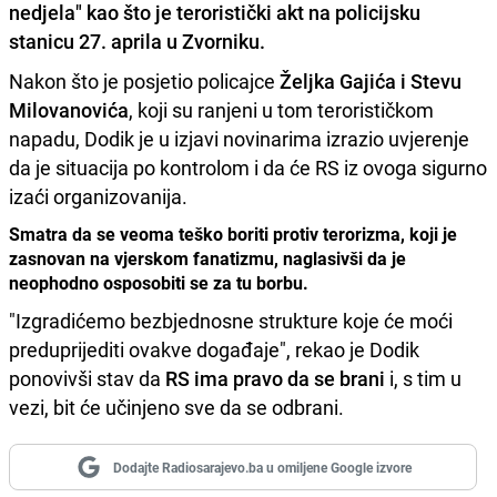
nedjela" kao što je teroristički akt na policijsku
stanicu 27. aprila u Zvorniku.
Nakon što je posjetio policajce
Željka Gajića i Stevu
Milovanovića
, koji su ranjeni u tom terorističkom
napadu, Dodik je u izjavi novinarima izrazio uvjerenje
da je situacija po kontrolom i da će RS iz ovoga sigurno
izaći organizovanija.
Smatra da se veoma teško boriti protiv terorizma, koji je
zasnovan na vjerskom fanatizmu, naglasivši da je
neophodno osposobiti se za tu borbu.
"Izgradićemo bezbjednosne strukture koje će moći
preduprijediti ovakve događaje", rekao je Dodik
ponovivši stav da
RS ima pravo da se brani
i, s tim u
vezi, bit će učinjeno sve da se odbrani.
Dodajte Radiosarajevo.ba u omiljene Google izvore