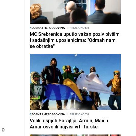
/
BOSNA I HERCEGOVINA
I
PRIJE OKO 6H
MC Srebrenica uputio važan poziv bivšim
i sadašnjim uposlenicima: "Odmah nam
se obratite"
/
BOSNA I HERCEGOVINA
I
PRIJE OKO 7H
Veliki uspjeh Sarajlija: Armin, Maid i
Amar osvojili najviši vrh Turske
 o