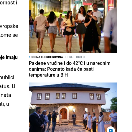
ornost i
evropske
 kome se
oje imaju
/
BOSNA I HERCEGOVINA
I
PRIJE OKO 7H
Paklene vrućine i do 42°C i u narednim
danima: Poznato kada će pasti
temperature u BiH
publici
atus. U
enata
ti, u