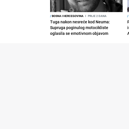
/
BOSNA I HERCEGOVINA
I
PRIJE 2 DANA
/
Tuga nakon nesreće kod Neuma:
Supruga poginulog motocikliste
i
oglasila se emotivnom objavom