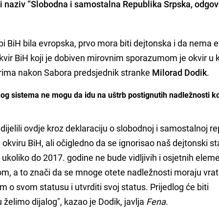
i naziv “Slobodna i samostalna Republika Srpska, odgov
i BiH bila evropska, prvo mora biti dejtonska i da nema 
okvir BiH koji je dobiven mirovnim sporazumom je okvir u
arima nakon Sabora predsjednik stranke
Milorad Dodik
.
og sistema ne mogu da idu na uštrb postignutih nadležnosti k
ijelili ovdje kroz deklaraciju o slobodnoj i samostalnoj re
okviru BiH, ali očigledno da se ignorisao naš dejtonski st
 ukoliko do 2017. godine ne bude vidljivih i osjetnih elem
om, a to znači da se mnoge otete nadležnosti moraju vrati
 o svom statusu i utvrditi svoj status. Prijedlog će biti
želimo dijalog", kazao je Dodik, javlja
Fena
.