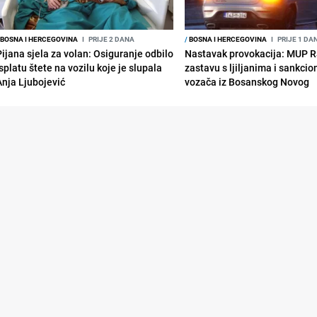
BOSNA I HERCEGOVINA
I
PRIJE 2 DANA
/
BOSNA I HERCEGOVINA
I
PRIJE 1 DA
Pijana sjela za volan: Osiguranje odbilo
Nastavak provokacija: MUP 
splatu štete na vozilu koje je slupala
zastavu s ljiljanima i sankcio
Anja Ljubojević
vozača iz Bosanskog Novog