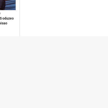
N
RS oduzeo
nisao