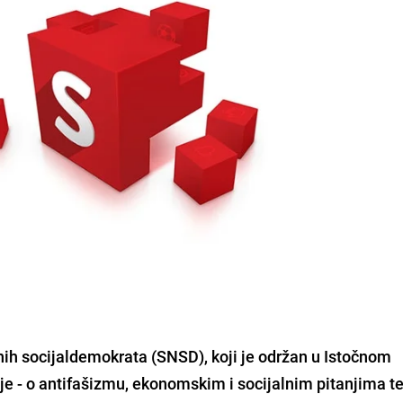
ih socijaldemokrata
(SNSD), koji je održan u Istočnom
ije - o antifašizmu, ekonomskim i socijalnim pitanjima te