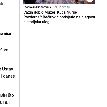
ti
/
BOSNA I HERCEGOVINA
I
PRIJE OKO 7H
Cazin dobio Muzej "Kuća Nurije
Pozderca": Bećirović podsjetio na njegovu
historijsku ulogu
uo nisu
aštva
e Ustav
i i danas
 BiH što
018. i