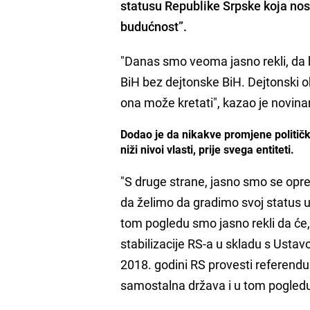
statusu
Republike Srpske koja nos
budućnost”
.
"Danas smo veoma jasno rekli, da b
BiH bez dejtonske BiH. Dejtonski 
ona može kretati", kazao je novin
Dodao je da nikakve promjene političk
niži nivoi vlasti, prije svega entiteti.
"S druge strane, jasno smo se opred
da želimo da gradimo svoj status u 
tom pogledu smo jasno rekli da će,
stabilizacije RS-a u skladu s Ustav
2018. godini RS provesti referendum
samostalna država i u tom pogledu 