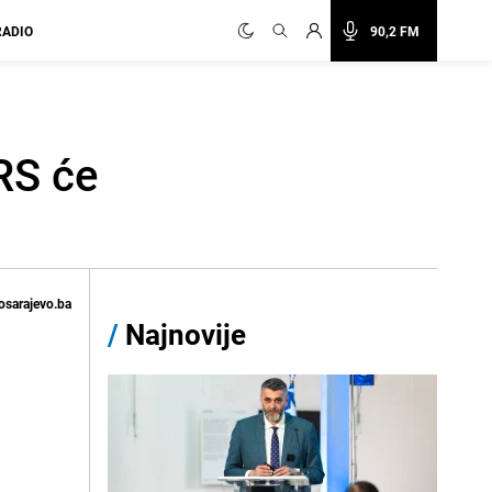
RADIO
90,2 FM
 RS će
osarajevo.ba
/
Najnovije