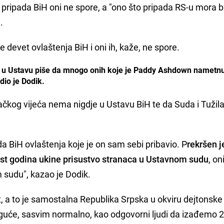
pripada BiH oni ne spore, a "ono što pripada RS-u mora bi
.
e devet ovlaštenja BiH i oni ih, kaže, ne spore.
t, u Ustavu piše da mnogo onih koje je Paddy Ashdown nametn
dio je Dodik.
ačkog vijeća nema nigdje u Ustavu BiH te da Suda i Tužil
 BiH ovlaštenja koje je on sam sebi pribavio. P
rekršen j
est godina ukine prisustvo stranaca u Ustavnom sudu
, on
sudu", kazao je Dodik.
 a to je samostalna Republika Srpska u okviru dejtonske
oguće, sasvim normalno, kao odgovorni ljudi da izađemo 2