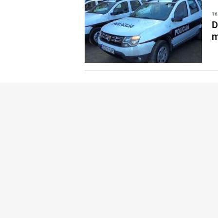
16
D
m