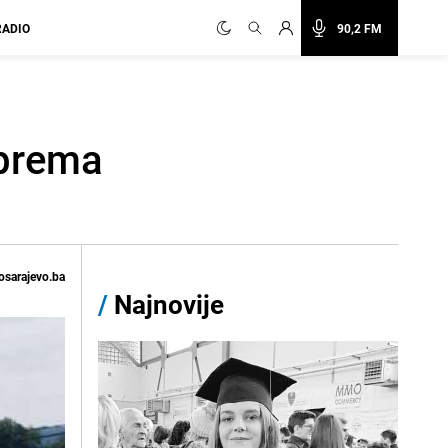
RADIO
90,2 FM
 prema
osarajevo.ba
/
Najnovije