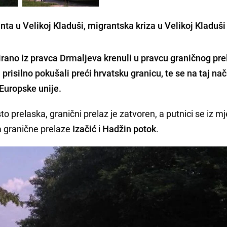
ta u Velikoj Kladuši, migrantska kriza u Velikoj Kladuši
irano iz pravca
Drmaljeva
krenuli u pravcu
graničnog pre
 prisilno pokušali preći hrvatsku granicu, te se na taj nač
Europske unije.
sto prelaska, granični prelaz je zatvoren, a putnici se iz m
 granične prelaze
Izačić
i
Hadžin potok
.