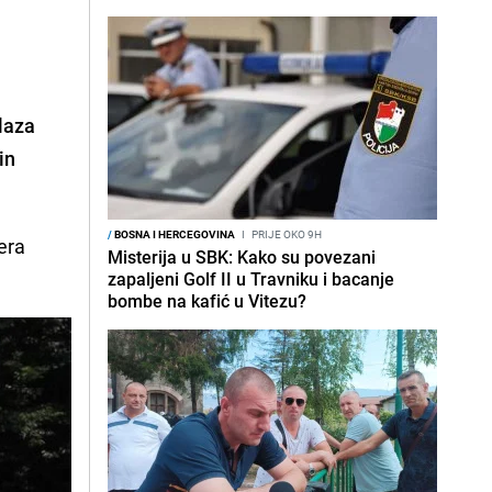
laza
in
/
BOSNA I HERCEGOVINA
I
PRIJE OKO 9H
jera
Misterija u SBK: Kako su povezani
zapaljeni Golf II u Travniku i bacanje
bombe na kafić u Vitezu?