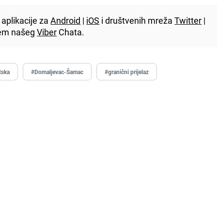
aplikacije za
Android
|
iOS
i društvenih mreža
Twitter
|
utem našeg
Viber
Chata.
tska
#Domaljevac-Šamac
#granični prijelaz