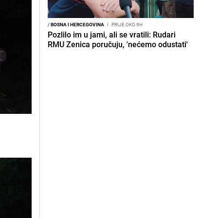
/
BOSNA I HERCEGOVINA
I
PRIJE OKO 9H
Pozlilo im u jami, ali se vratili: Rudari
RMU Zenica poručuju, 'nećemo odustati'