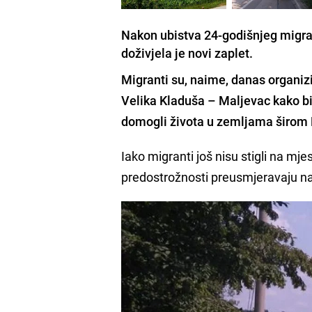
Nakon ubistva 24-godišnjeg migran
doživjela je novi zaplet.
Migranti su, naime, danas organiz
Velika Kladuša – Maljevac
kako bi
domogli života u zemljama širom 
Iako migranti još nisu stigli na mje
predostrožnosti preusmjeravaju na