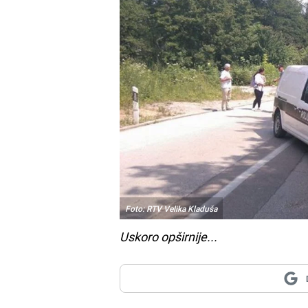
Foto: RTV Velika Kladuša
Uskoro opširnije...