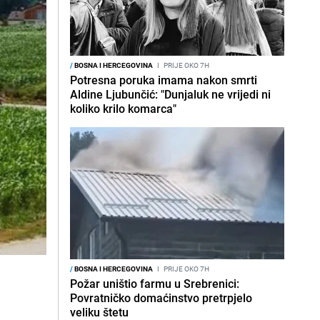
/
BOSNA I HERCEGOVINA
I
PRIJE OKO 7H
Potresna poruka imama nakon smrti
Aldine Ljubunčić: "Dunjaluk ne vrijedi ni
koliko krilo komarca"
/
BOSNA I HERCEGOVINA
I
PRIJE OKO 7H
Požar uništio farmu u Srebrenici:
Povratničko domaćinstvo pretrpjelo
veliku štetu