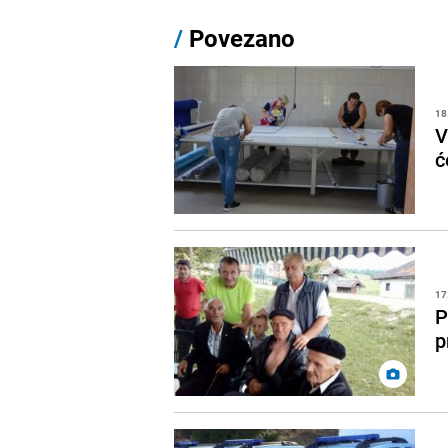
/
Povezano
18
V
ć
17
P
p