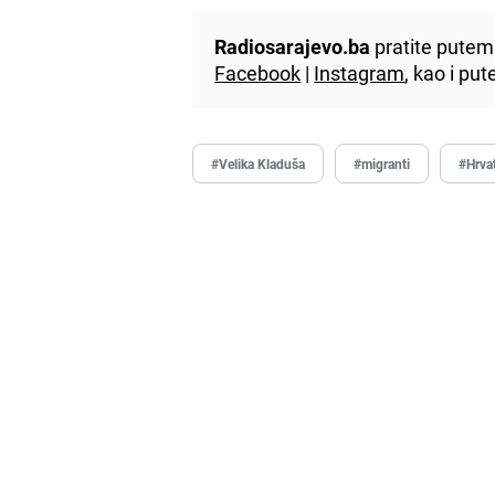
Radiosarajevo.ba
pratite putem 
Facebook
|
Instagram
, kao i p
#Velika Kladuša
#migranti
#Hrva