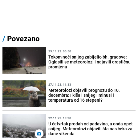
/
Povezano
29.11.23. 06:50
Tokom noći snijeg zabijelio bh. gradove:
Oglasili se meteorolozi i najavili drastičnu
promjenu
27.11.23. 11:33
Meteorolozi objavili prognozu do 10.
decembra: I kiša i snijeg i minusi i
temperatura od 16 stepeni?
22.11.23. 18:30
U četvrtak predah od padavina, a onda opet
snijeg: Meteorolozi objavili šta nas čeka za
dane vikenda