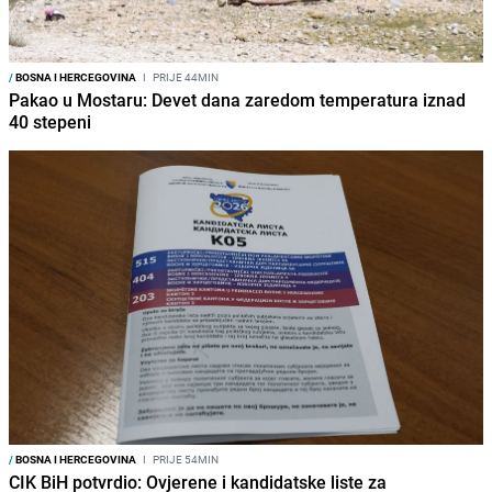
/
BOSNA I HERCEGOVINA
I
PRIJE 44MIN
Pakao u Mostaru: Devet dana zaredom temperatura iznad
40 stepeni
/
BOSNA I HERCEGOVINA
I
PRIJE 54MIN
CIK BiH potvrdio: Ovjerene i kandidatske liste za