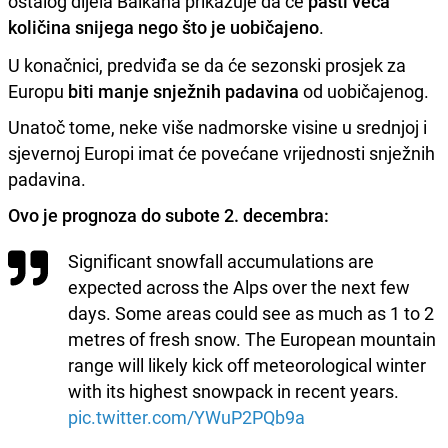
ostalog dijela Balkana prikazuje da će
pasti veća
količina snijega nego što je uobičajeno
.
U konačnici, predviđa se da će sezonski prosjek za
Europu
biti manje snježnih padavina
od uobičajenog.
Unatoč tome, neke više nadmorske visine u srednjoj i
sjevernoj Europi imat će povećane vrijednosti snježnih
padavina.
Ovo je prognoza do subote 2. decembra:
Significant snowfall accumulations are
expected across the Alps over the next few
days. Some areas could see as much as 1 to 2
metres of fresh snow. The European mountain
range will likely kick off meteorological winter
with its highest snowpack in recent years.
pic.twitter.com/YWuP2PQb9a