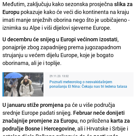
Međutim, zaključuju kako sezonska prosječna
slika za
Europu
pokazuje kako će veći dio kontinenta na kraju
imati manje snježnih oborina nego što je uobičajeno -
iznimka su Alpe i viši dijelovi sjeverne Europe.
U decembru će snijeg u Europi većinom izostati
,
ponajprije zbog zapadnijeg prema jugozapadnom
strujanju u većem dijelu Europe, koje je bogato
oborinama, ali je i toplije.
29.11.23. 13:32
Poznati meteorolog o nesvakidašnjem
ponašanju El Nina: Čekaju nas tri ledena talasa
U januaru stiže promjena
pa će u više područja
srednje Europe padati snijeg.
Februar neće donijeti
značajnije promjene za Europu
, no priložena
karta za
područje Bosne i Hercegovine
, ali i Hrvatske i Srbije i