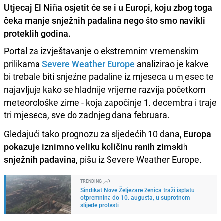
Utjecaj El Niña osjetit će se i u Europi, koju zbog toga
čeka manje snježnih padalina nego što smo navikli
proteklih godina.
Portal za izvještavanje o ekstremnim vremenskim
prilikama
Severe Weather Europe
analizirao je kakve
bi trebale biti snježne padaline iz mjeseca u mjesec te
najavljuje kako se hladnije vrijeme razvija početkom
meteorološke zime - koja započinje 1. decembra i traje
tri mjeseca, sve do zadnjeg dana februara.
Gledajući tako prognozu za sljedećih 10 dana,
Europa
pokazuje iznimno veliku količinu ranih zimskih
snježnih padavina
, pišu iz Severe Weather Europe.
TRENDING
Sindikat Nove Željezare Zenica traži isplatu
otpremnina do 10. augusta, u suprotnom
slijede protesti