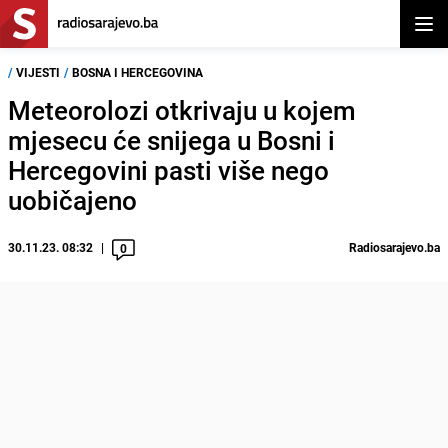
Otvor
/
VIJESTI
/
BOSNA I HERCEGOVINA
Meteorolozi otkrivaju u kojem
mjesecu će snijega u Bosni i
Hercegovini pasti više nego
uobičajeno
30.11.23. 08:32
Radiosarajevo.ba
0