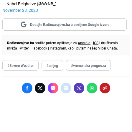
— Nahel Belgherze (@WxNB_)
November 28, 2023
Dodajte Radiosarajevo.ba u omiljene Google izvore
Radiosarajevo.ba
pratite putem aplikacije za
Android
|
iOS
i društvenih
mreža
Twitter
|
Facebook
|
Instagram
, kao i putem našeg
Viber
Chata.
#Severe Weather
#snijeg
#vremenska prognoza