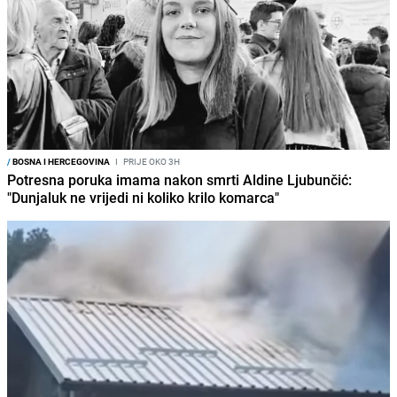
/
BOSNA I HERCEGOVINA
I
PRIJE OKO 3H
Potresna poruka imama nakon smrti Aldine Ljubunčić:
"Dunjaluk ne vrijedi ni koliko krilo komarca"