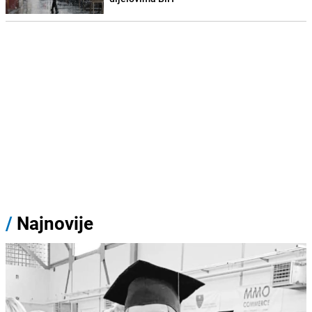
/
Najnovije