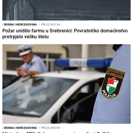
/
BOSNA I HERCEGOVINA
I
PRIJE OKO 3H
Požar uništio farmu u Srebrenici: Povratničko domaćinstvo
pretrpjelo veliku štetu
/
BOSNA I HERCEGOVINA
I
PRIJE OKO 5H