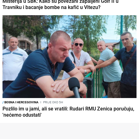
Misterija u SBK: Kako su povezani zapaljeni Golf II u
Travniku i bacanje bombe na kafić u Vitezu?
/
BOSNA I HERCEGOVINA
I
PRIJE OKO 5H
Pozlilo im u jami, ali se vratili: Rudari RMU Zenica poručuju,
'nećemo odustati'