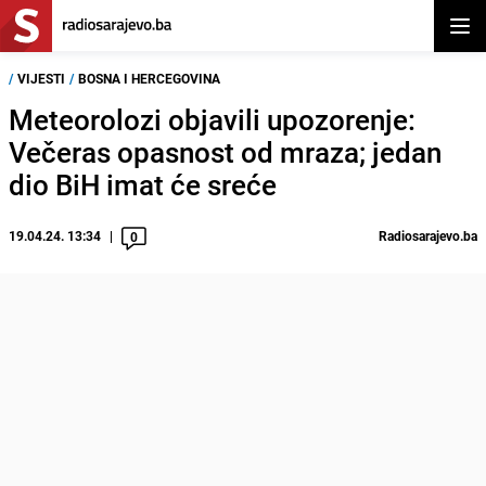
Otvor
/
VIJESTI
/
BOSNA I HERCEGOVINA
Meteorolozi objavili upozorenje:
Večeras opasnost od mraza; jedan
dio BiH imat će sreće
19.04.24. 13:34
Radiosarajevo.ba
0