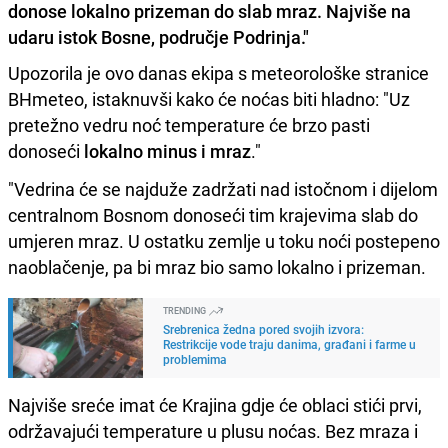
donose lokalno prizeman do slab mraz. Najviše na
udaru istok Bosne, područje Podrinja."
Upozorila je ovo danas ekipa s meteorološke stranice
BHmeteo, istaknuvši kako će noćas biti hladno: "Uz
pretežno vedru noć temperature će brzo pasti
donoseći
lokalno minus i mraz
."
"Vedrina će se najduže zadržati nad istočnom i dijelom
centralnom Bosnom donoseći tim krajevima slab do
umjeren mraz. U ostatku zemlje u toku noći postepeno
naoblačenje, pa bi mraz bio samo lokalno i prizeman.
TRENDING
Srebrenica žedna pored svojih izvora:
Restrikcije vode traju danima, građani i farme u
problemima
Najviše sreće imat će Krajina gdje će oblaci stići prvi,
održavajući temperature u plusu noćas. Bez mraza i