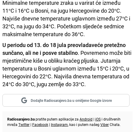
Minimalne temperature zraka u varirat će između
11°C i 16°C u Bosni, na jugu Hercegovine do 20°C.
Najviše dnevne temperature uglavnom između 27°C i
32°C, na jugu do 34°C. Početkom sljedeće sedmice
maksimalne temperature do 36°C.
U periodu od 13. do 18 jula preovladaveće pretežno
sunčano, ali ne i posve stabilno
. Povremeno može biti
mjestimične kiše u obliku kraćeg pljuska. Jutarnja
temperatura u Bosni uglavnom između 15°C i 20°C, u
Hercegovini do 22°C. Najviša dnevna temperatura od
24°C do 30°C, jugu zemlje do 33°C.
Dodajte Radiosarajevo.ba u omiljene Google izvore
Radiosarajevo.ba
pratite putem aplikacije za
Android
|
iOS
i društvenih
mreža
Twitter
|
Facebook
|
Instagram
, kao i putem našeg
Viber
Chata.