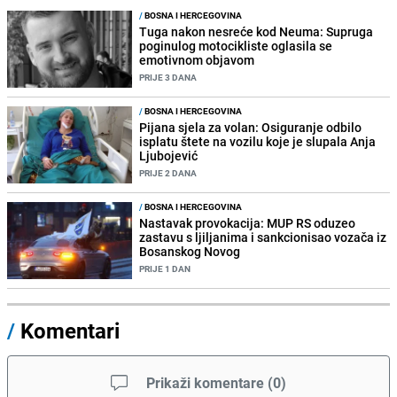
/
BOSNA I HERCEGOVINA
Tuga nakon nesreće kod Neuma: Supruga
poginulog motocikliste oglasila se
emotivnom objavom
PRIJE 3 DANA
/
BOSNA I HERCEGOVINA
Pijana sjela za volan: Osiguranje odbilo
isplatu štete na vozilu koje je slupala Anja
Ljubojević
PRIJE 2 DANA
/
BOSNA I HERCEGOVINA
Nastavak provokacija: MUP RS oduzeo
zastavu s ljiljanima i sankcionisao vozača iz
Bosanskog Novog
PRIJE 1 DAN
/
Komentari
Prikaži komentare
(
0
)