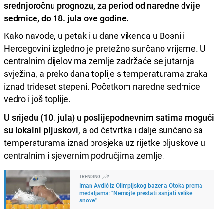
srednjoročnu prognozu, za period od naredne dvije
sedmice, do 18. jula ove godine.
Kako navode, u petak i u dane vikenda u Bosni i
Hercegovini izgledno je pretežno sunčano vrijeme. U
centralnim dijelovima zemlje zadržaće se jutarnja
svježina, a preko dana toplije s temperaturama zraka
iznad trideset stepeni. Početkom naredne sedmice
vedro i još toplije.
U srijedu (10. jula) u poslijepodnevnim satima mogući
su lokalni pljuskovi
, a od četvrtka i dalje sunčano sa
temperaturama iznad prosjeka uz rijetke pljuskove u
centralnim i sjevernim područjima zemlje.
TRENDING
Iman Avdić iz Olimpijskog bazena Otoka prema
medaljama: "Nemojte prestati sanjati velike
snove"