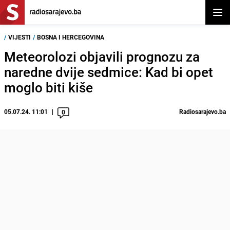
Otvor
/
VIJESTI
/
BOSNA I HERCEGOVINA
Meteorolozi objavili prognozu za
naredne dvije sedmice: Kad bi opet
moglo biti kiše
05.07.24. 11:01
Radiosarajevo.ba
0