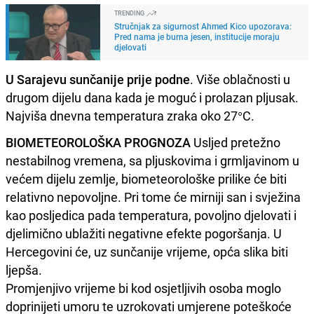
TRENDING
Stručnjak za sigurnost Ahmed Kico upozorava:
Pred nama je burna jesen, institucije moraju
djelovati
U Sarajevu sunčanije prije podne
. Više oblačnosti u
drugom dijelu dana kada je moguć i prolazan pljusak.
Najviša dnevna temperatura zraka oko 27°C.
BIOMETEOROLOŠKA PROGNOZA
Usljed pretežno
nestabilnog vremena, sa pljuskovima i grmljavinom u
većem dijelu zemlje, biometeorološke prilike će biti
relativno nepovoljne. Pri tome će mirniji san i svježina
kao posljedica pada temperatura, povoljno djelovati i
djelimično ublažiti negativne efekte pogoršanja. U
Hercegovini će, uz sunčanije vrijeme, opća slika biti
ljepša.
Promjenjivo vrijeme bi kod osjetljivih osoba moglo
doprinijeti umoru te uzrokovati umjerene poteškoće