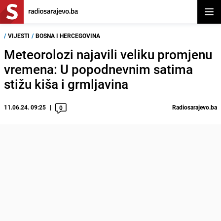
Otvor
/
VIJESTI
/
BOSNA I HERCEGOVINA
Meteorolozi najavili veliku promjenu
vremena: U popodnevnim satima
stižu kiša i grmljavina
11.06.24. 09:25
Radiosarajevo.ba
0