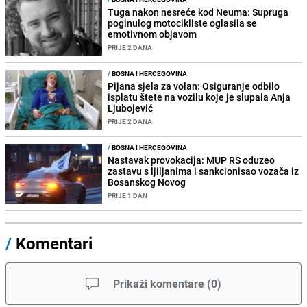
Tuga nakon nesreće kod Neuma: Supruga
poginulog motocikliste oglasila se
emotivnom objavom
PRIJE 2 DANA
/
BOSNA I HERCEGOVINA
Pijana sjela za volan: Osiguranje odbilo
isplatu štete na vozilu koje je slupala Anja
Ljubojević
PRIJE 2 DANA
/
BOSNA I HERCEGOVINA
Nastavak provokacija: MUP RS oduzeo
zastavu s ljiljanima i sankcionisao vozača iz
Bosanskog Novog
PRIJE 1 DAN
/
Komentari
Prikaži komentare
(
0
)