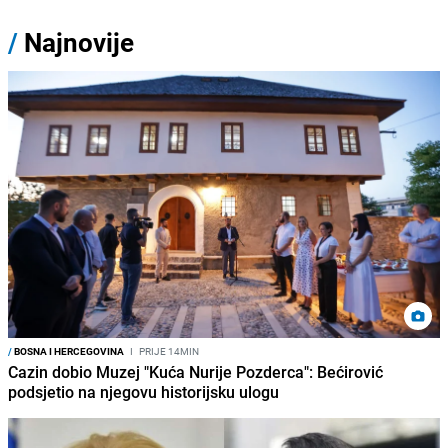
/
Najnovije
/
BOSNA I HERCEGOVINA
I
PRIJE 14MIN
Cazin dobio Muzej "Kuća Nurije Pozderca": Bećirović
podsjetio na njegovu historijsku ulogu