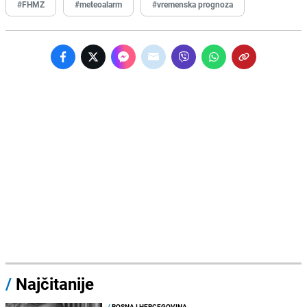
#FHMZ
#meteoalarm
#vremenska prognoza
/
Najčitanije
/
BOSNA I HERCEGOVINA