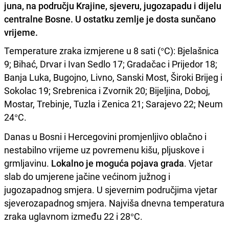
juna, na području Krajine, sjeveru, jugozapadu i dijelu
centralne Bosne. U ostatku zemlje je dosta sunčano
vrijeme.
Temperature zraka izmjerene u 8 sati (°C): Bjelašnica
9; Bihać, Drvar i Ivan Sedlo 17; Gradačac i Prijedor 18;
Banja Luka, Bugojno, Livno, Sanski Most, Široki Brijeg i
Sokolac 19; Srebrenica i Zvornik 20; Bijeljina, Doboj,
Mostar, Trebinje, Tuzla i Zenica 21; Sarajevo 22; Neum
24°C.
Danas u Bosni i Hercegovini promjenljivo oblačno i
nestabilno vrijeme uz povremenu kišu, pljuskove i
grmljavinu.
Lokalno je moguća pojava grada
. Vjetar
slab do umjerene jačine većinom južnog i
jugozapadnog smjera. U sjevernim područjima vjetar
sjeverozapadnog smjera. Najviša dnevna temperatura
zraka uglavnom između 22 i 28°C.