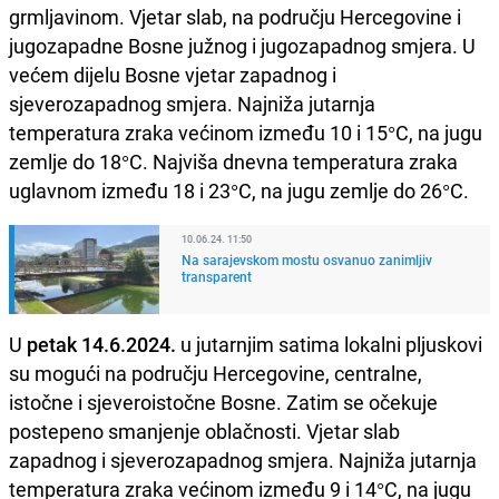
grmljavinom. Vjetar slab, na području Hercegovine i
jugozapadne Bosne južnog i jugozapadnog smjera. U
većem dijelu Bosne vjetar zapadnog i
sjeverozapadnog smjera. Najniža jutarnja
temperatura zraka većinom između 10 i 15°C, na jugu
zemlje do 18°C. Najviša dnevna temperatura zraka
uglavnom između 18 i 23°C, na jugu zemlje do 26°C.
10.06.24. 11:50
Na sarajevskom mostu osvanuo zanimljiv
transparent
U
petak 14.6.2024.
u jutarnjim satima lokalni pljuskovi
su mogući na području Hercegovine, centralne,
istočne i sjeveroistočne Bosne. Zatim se očekuje
postepeno smanjenje oblačnosti. Vjetar slab
zapadnog i sjeverozapadnog smjera. Najniža jutarnja
temperatura zraka većinom između 9 i 14°C, na jugu