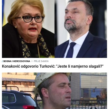
/
BOSNA I HERCEGOVINA
I
PRIJE 34MIN
Konaković odgovorio Turković: "Jeste li namjerno slagali?"