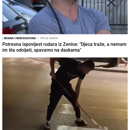
/
BOSNA I HERCEGOVINA
I
PRIJE 44MIN
Potresna ispovijest rudara iz Zenice: "Djeca traže, a nemam
im šta odnijeti, spavamo na daskama"