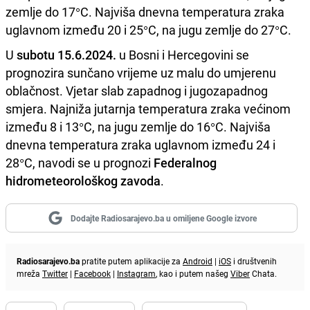
zemlje do 17°C. Najviša dnevna temperatura zraka
uglavnom između 20 i 25°C, na jugu zemlje do 27°C.
U
subotu 15.6.2024.
u Bosni i Hercegovini se
prognozira sunčano vrijeme uz malu do umjerenu
oblačnost. Vjetar slab zapadnog i jugozapadnog
smjera. Najniža jutarnja temperatura zraka većinom
između 8 i 13°C, na jugu zemlje do 16°C. Najviša
dnevna temperatura zraka uglavnom između 24 i
28°C, navodi se u prognozi
Federalnog
hidrometeorološkog zavoda
.
Dodajte Radiosarajevo.ba u omiljene Google izvore
Radiosarajevo.ba
pratite putem aplikacije za
Android
|
iOS
i društvenih
mreža
Twitter
|
Facebook
|
Instagram
, kao i putem našeg
Viber
Chata.