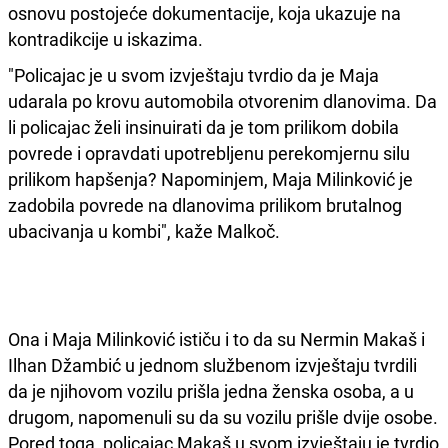
osnovu postojeće dokumentacije, koja ukazuje na
kontradikcije u iskazima.
"Policajac je u svom izvještaju tvrdio da je Maja
udarala po krovu automobila otvorenim dlanovima. Da
li policajac želi insinuirati da je tom prilikom dobila
povrede i opravdati upotrebljenu perekomjernu silu
prilikom hapšenja? Napominjem, Maja Milinković je
zadobila povrede na dlanovima prilikom brutalnog
ubacivanja u kombi", kaže Malkoč.
Ona i Maja Milinković ističu i to da su Nermin Makaš i
Ilhan Džambić u jednom službenom izvještaju tvrdili
da je njihovom vozilu prišla jedna ženska osoba, a u
drugom, napomenuli su da su vozilu prišle dvije osobe.
Pored toga, policajac Makaš u svom izvještaju je tvrdio