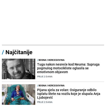
/
Najčitanije
/
BOSNA I HERCEGOVINA
Tuga nakon nesreće kod Neuma: Supruga
poginulog motocikliste oglasila se
emotivnom objavom
PRIJE 2 DANA
/
BOSNA I HERCEGOVINA
Pijana sjela za volan: Osiguranje odbilo
isplatu štete na vozilu koje je slupala Anja
Ljubojević
PRIJE 2 DANA