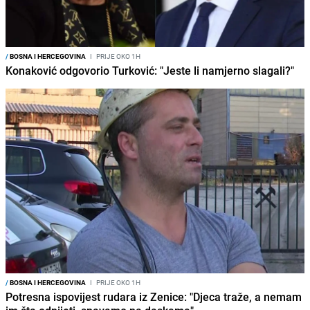
/
BOSNA I HERCEGOVINA
I
PRIJE OKO 1H
Konaković odgovorio Turković: "Jeste li namjerno slagali?"
/
BOSNA I HERCEGOVINA
I
PRIJE OKO 1H
Potresna ispovijest rudara iz Zenice: "Djeca traže, a nemam