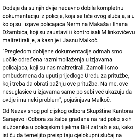
Dodaje da su njih dvije nedavno dobile kompletnu
dokumentaciju iz policije, koja se tiče ovog slučaja, a u
kojoj su i izjave policajaca Nermina Makaša i Ilhana
Džambića, koji su zaustavili i kontrolisali Milinkovićevu
maltretirali je, a kasnije i Jasnu Malkoč.
"Pregledom dobijene dokumentacije odmah smo
uočile određena razmimoilaženja u izjavama
policajaca, koji su nas maltretirali. Zamolili smo
ombudsmena da uputi prijedloge Uredu za pritužbe,
koji treba da obrati pažnju ove pritužbe. Naime, ove
nesuglasice u izjavama same po sebi već ukazuju da
ovdje ima neki problem", pojašnjava Malkoč.
Od Nezavisnog policijskog odbora Skupštine Kantona
Sarajevo i Odbora za žalbe građana na rad policijskih
službenika u policijskim tijelima BiH zatražile su, kako
ističu da temeljito preispitaju cjelokupni slučaj na