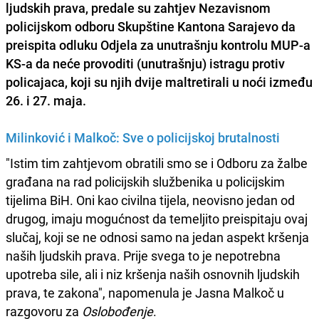
ljudskih prava, predale su zahtjev Nezavisnom
policijskom odboru Skupštine Kantona Sarajevo da
preispita odluku Odjela za unutrašnju kontrolu MUP-a
KS-a da neće provoditi (unutrašnju) istragu protiv
policajaca, koji su njih dvije maltretirali u noći između
26. i 27. maja.
Milinković i Malkoč: Sve o policijskoj brutalnosti
"Istim tim zahtjevom obratili smo se i Odboru za žalbe
građana na rad policijskih službenika u policijskim
tijelima BiH. Oni kao civilna tijela, neovisno jedan od
drugog, imaju mogućnost da temeljito preispitaju ovaj
slučaj, koji se ne odnosi samo na jedan aspekt kršenja
naših ljudskih prava. Prije svega to je nepotrebna
upotreba sile, ali i niz kršenja naših osnovnih ljudskih
prava, te zakona", napomenula je Jasna Malkoč u
razgovoru za
Oslobođenje
.