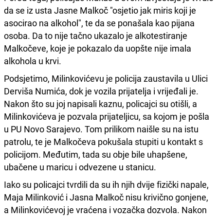
da se iz usta Jasne Malkoč "osjetio jak miris koji je
asocirao na alkohol", te da se ponašala kao pijana
osoba. Da to nije tačno ukazalo je alkotestiranje
Malkočeve, koje je pokazalo da uopšte nije imala
alkohola u krvi.
Podsjetimo, Milinkovićevu je policija zaustavila u Ulici
Derviša Numića, dok je vozila prijatelja i vrijeđali je.
Nakon što su joj napisali kaznu, policajci su otišli, a
Milinkovićeva je pozvala prijateljicu, sa kojom je pošla
u PU Novo Sarajevo. Tom prilikom naišle su na istu
patrolu, te je Malkočeva pokušala stupiti u kontakt s
policijom. Međutim, tada su obje bile uhapšene,
ubačene u maricu i odvezene u stanicu.
Iako su policajci tvrdili da su ih njih dvije fizički napale,
Maja Milinković i Jasna Malkoč nisu krivično gonjene,
a Milinkovićevoj je vraćena i vozačka dozvola. Nakon