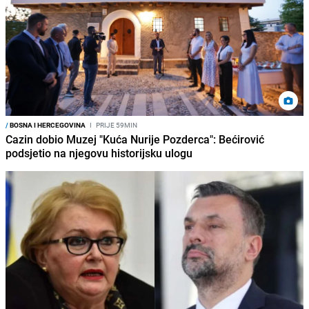
/
BOSNA I HERCEGOVINA
I
PRIJE 59MIN
Cazin dobio Muzej "Kuća Nurije Pozderca": Bećirović
podsjetio na njegovu historijsku ulogu