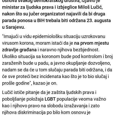
osnova svakog demokratskog društva, izjavio je
ministar za ljudska prava i izbjeglice
Miloš Lučić,
nakon što su jučer organizatori najavili da bi
druga
parada ponosa
u BiH trebala biti održana 23. augusta
u Sarajevu.
"Imajući u vidu epidemiološku situaciju uzrokovanu
virusom korona, moram istaći da je
na prvom mjestu
zdravlje građana
i naravno njihova bezbjednost.
Ukoliko situacija sa koronom bude pod kontrolom i broj
zaraženih bude u padu, a javno okupljanje dozvoljeno,
nadam se da će u tom slučaju parada biti održana, i da
će sve proteći bez incidenata kao što je to bio slučaj i
prošle godine", kazao je on.
Lučić ističe pitanje da je zaštita ljudskih prava i
poboljšanje položaja
LGBT
populacije veoma važno
kao i njihovo pravo na slobodu izražavanja i zato
njihova diskriminacija po bilo kom osnovu je