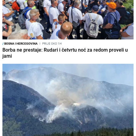
/
BOSNA I HERCEGOVINA
I
PRIJE OKO 1H
Borba ne prestaje: Rudari i četvrtu noć za redom proveli u
jami