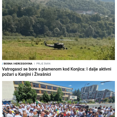
/
BOSNA I HERCEGOVINA
I
PRIJE 5MIN
Vatrogasci se bore s plamenom kod Konjica: I dalje aktivni
požari u Kanjini i Živašnici