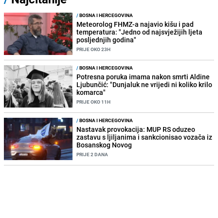
/
BOSNA I HERCEGOVINA
Meteorolog FHMZ-a najavio kišu i pad
temperatura: "Jedno od najsvježijih ljeta
posljednjih godina"
PRIJE OKO 23H
/
BOSNA I HERCEGOVINA
Potresna poruka imama nakon smrti Aldine
Ljubunčić: "Dunjaluk ne vrijedi ni koliko krilo
komarca"
PRIJE OKO 11H
/
BOSNA I HERCEGOVINA
Nastavak provokacija: MUP RS oduzeo
zastavu s ljiljanima i sankcionisao vozača iz
Bosanskog Novog
PRIJE 2 DANA