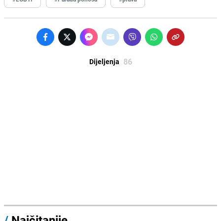
86
Dijeljenja
/
Najčitanije