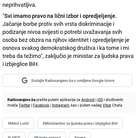
neprihvatljiva.
"
Svi imamo pravo na lični izbor i opredjeljenje.
Jačanje borbe protiv svih vrsta diskriminacije i
podizanje nivoa svijesti o potrebi uvažavanja svih
osoba bez obzira na njihov identitet i opredjeljenje je
osnova svakog demokratskog društva i ka tome i mi
treba da težimo", zaključio je ministar za ljudska prava
i izbjeglice BiH.
Dodajte Radiosarajevo.ba u omiljene Google izvore
Radiosarajevo.ba
pratite putem aplikacije za
Android
|
iOS
i društvenih
mreža
Twitter
|
Facebook
|
Instagram
, kao i putem našeg
Viber
Chata.
#Miloš Lučić
#Ministarstvo za ljudska prava i izbjeglice BiH
#LGBTI
#Parada ponosa
#prava