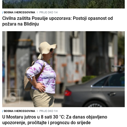
/
BOSNA I HERCEGOVINA
I
PRIJE OKO 1H
Civilna zaštita Posušje upozorava: Postoji opasnost od
požara na Blidinju
/
BOSNA I HERCEGOVINA
I
PRIJE OKO 1H
U Mostaru jutros u 8 sati 30 °C: Za danas objavljeno
upozorenje, pročitajte i prognozu do srijede