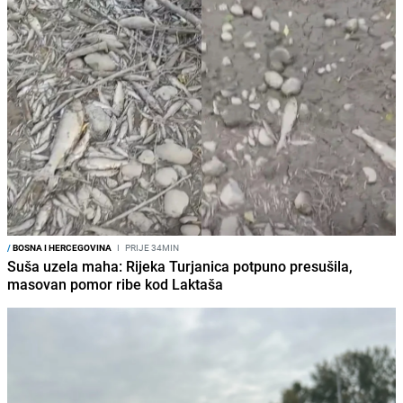
/
BOSNA I HERCEGOVINA
I
PRIJE 34MIN
Suša uzela maha: Rijeka Turjanica potpuno presušila,
masovan pomor ribe kod Laktaša