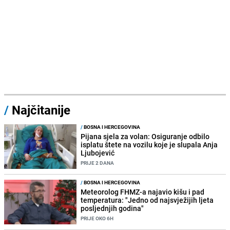
/
Najčitanije
/
BOSNA I HERCEGOVINA
Pijana sjela za volan: Osiguranje odbilo
isplatu štete na vozilu koje je slupala Anja
Ljubojević
PRIJE 2 DANA
/
BOSNA I HERCEGOVINA
Meteorolog FHMZ-a najavio kišu i pad
temperatura: "Jedno od najsvježijih ljeta
posljednjih godina"
PRIJE OKO 6H