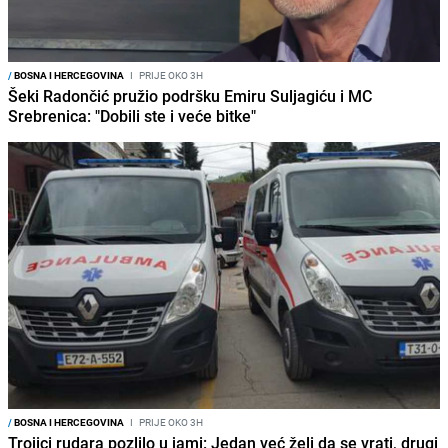
/
BOSNA I HERCEGOVINA
I
PRIJE OKO 3H
Šeki Radončić pružio podršku Emiru Suljagiću i MC
Srebrenica: "Dobili ste i veće bitke"
/
BOSNA I HERCEGOVINA
I
PRIJE OKO 3H
Trojici rudara pozlilo u jami: Jedan već želi da se vrati, drugi