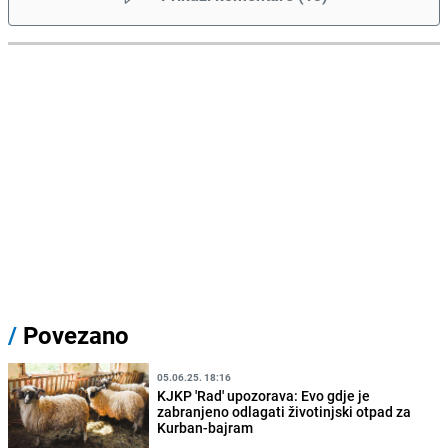
/
Povezano
05.06.25. 18:16
KJKP 'Rad' upozorava: Evo gdje je
zabranjeno odlagati životinjski otpad za
Kurban-bajram