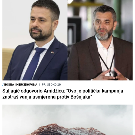
/
BOSNA I HERCEGOVINA
I
PRIJE OKO 2H
Suljagić odgovorio Amidžiću: "Ovo je politička kampanja
zastrašivanja usmjerena protiv Bošnjaka"