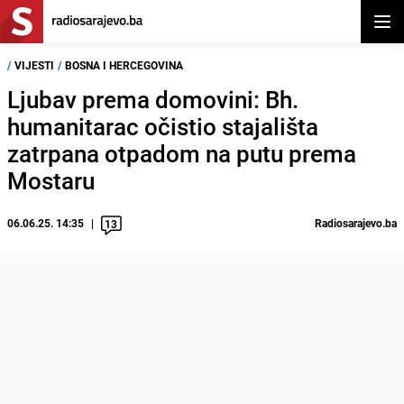
Otvor
/
VIJESTI
/
BOSNA I HERCEGOVINA
Ljubav prema domovini: Bh.
humanitarac očistio stajališta
zatrpana otpadom na putu prema
Mostaru
06.06.25. 14:35
Radiosarajevo.ba
13