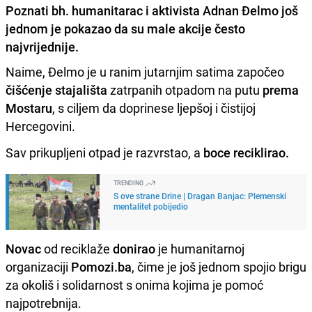
Poznati bh. humanitarac i aktivista Adnan Đelmo još
jednom je pokazao da su male akcije često
najvrijednije.
Naime, Đelmo je u ranim jutarnjim satima započeo
čišćenje stajališta
zatrpanih otpadom na putu
prema
Mostaru
, s ciljem da doprinese ljepšoj i čistijoj
Hercegovini.
Sav prikupljeni otpad je razvrstao, a
boce reciklirao.
TRENDING
S ove strane Drine | Dragan Banjac: Plemenski
mentalitet pobijedio
Novac
od reciklaže
donirao
je humanitarnoj
organizaciji
Pomozi.ba
, čime je još jednom spojio brigu
za okoliš i solidarnost s onima kojima je pomoć
najpotrebnija.