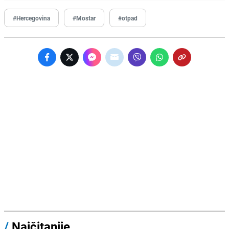
#Hercegovina
#Mostar
#otpad
/
Najčitanije