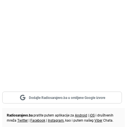
Dodajte Radiosarajevo.ba u omiljene Google izvore
Radiosarajevo.ba
pratite putem aplikacije za
Android
|
iOS
i društvenih
mreža
Twitter
|
Facebook
|
Instagram
, kao i putem našeg
Viber
Chata.