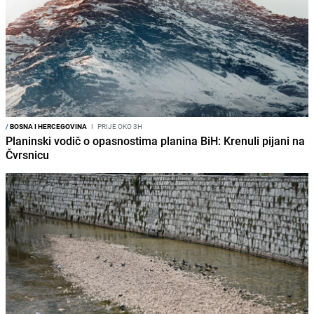
/
BOSNA I HERCEGOVINA
I
PRIJE OKO 3H
Planinski vodič o opasnostima planina BiH: Krenuli pijani na
Čvrsnicu