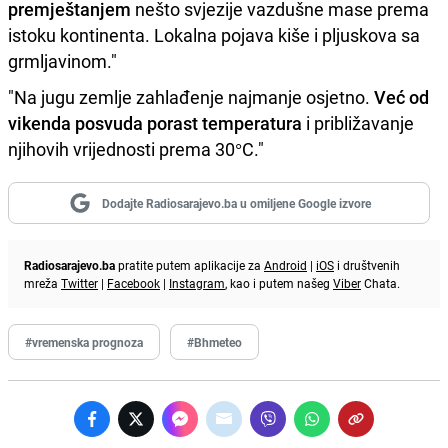
premještanjem
nešto svjezije vazdušne mase prema
istoku kontinenta. Lokalna pojava kiše i pljuskova sa
grmljavinom."
"Na jugu zemlje zahlađenje najmanje osjetno.
Već od
vikenda posvuda porast temperatura
i približavanje
njihovih vrijednosti prema 30°C."
Dodajte Radiosarajevo.ba u omiljene Google izvore
Radiosarajevo.ba
pratite putem aplikacije za
Android
|
iOS
i društvenih
mreža
Twitter
|
Facebook
|
Instagram
, kao i putem našeg
Viber
Chata.
#vremenska prognoza
#Bhmeteo