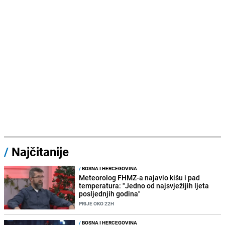
/
Najčitanije
/
BOSNA I HERCEGOVINA
Meteorolog FHMZ-a najavio kišu i pad
temperatura: "Jedno od najsvježijih ljeta
posljednjih godina"
PRIJE OKO 22H
/
BOSNA I HERCEGOVINA