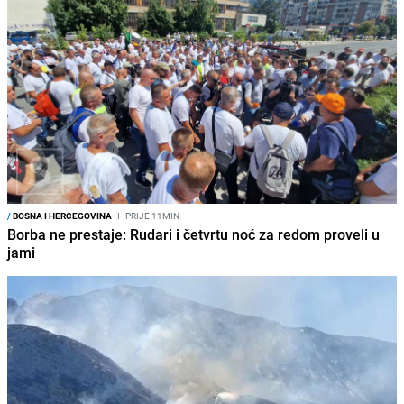
/
BOSNA I HERCEGOVINA
I
PRIJE 11MIN
Borba ne prestaje: Rudari i četvrtu noć za redom proveli u
jami