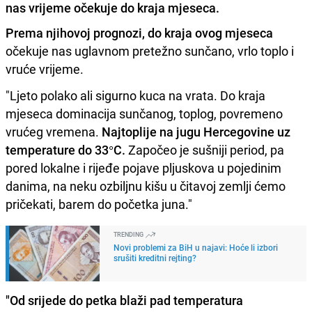
nas vrijeme očekuje do kraja mjeseca.
Prema njihovoj prognozi, do kraja ovog mjeseca
očekuje nas uglavnom pretežno sunčano, vrlo toplo i
vruće vrijeme.
"Ljeto polako ali sigurno kuca na vrata. Do kraja
mjeseca dominacija sunčanog, toplog, povremeno
vrućeg vremena.
Najtoplije na jugu Hercegovine uz
temperature do 33°C.
Započeo je sušniji period, pa
pored lokalne i rijeđe pojave pljuskova u pojedinim
danima, na neku ozbiljnu kišu u čitavoj zemlji ćemo
pričekati, barem do početka juna."
TRENDING
Novi problemi za BiH u najavi: Hoće li izbori
srušiti kreditni rejting?
"Od srijede do petka blaži pad temperatura