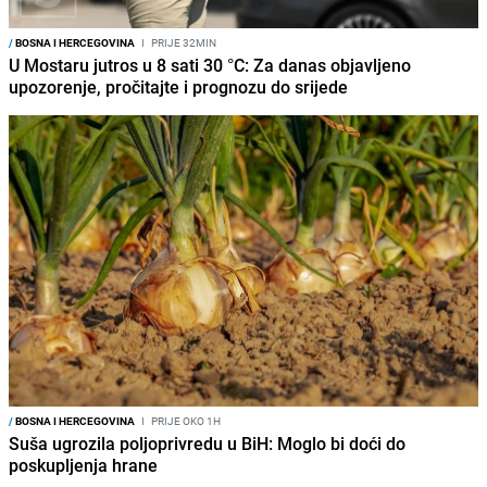
/
BOSNA I HERCEGOVINA
I
PRIJE 32MIN
U Mostaru jutros u 8 sati 30 °C: Za danas objavljeno
upozorenje, pročitajte i prognozu do srijede
/
BOSNA I HERCEGOVINA
I
PRIJE OKO 1H
Suša ugrozila poljoprivredu u BiH: Moglo bi doći do
poskupljenja hrane