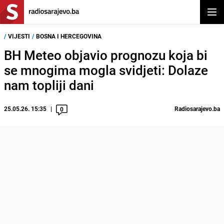
Otvor
/
VIJESTI
/
BOSNA I HERCEGOVINA
BH Meteo objavio prognozu koja bi
se mnogima mogla svidjeti: Dolaze
nam topliji dani
25.05.26. 15:35
Radiosarajevo.ba
0