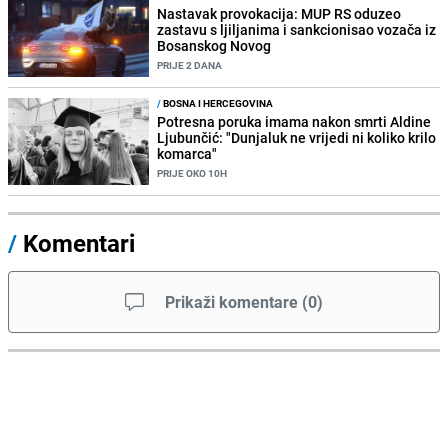
Nastavak provokacija: MUP RS oduzeo
zastavu s ljiljanima i sankcionisao vozača iz
Bosanskog Novog
PRIJE 2 DANA
/
BOSNA I HERCEGOVINA
Potresna poruka imama nakon smrti Aldine
Ljubunčić: "Dunjaluk ne vrijedi ni koliko krilo
komarca"
PRIJE OKO 10H
/
Komentari
Prikaži komentare
(
0
)