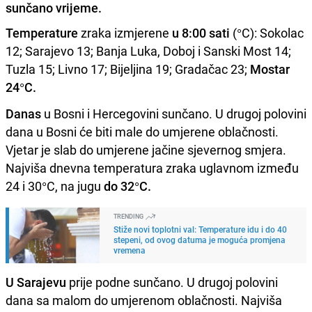
sunčano vrijeme.
Temperature
zraka izmjerene
u 8:00 sati
(°C): Sokolac
12; Sarajevo 13; Banja Luka, Doboj i Sanski Most 14;
Tuzla 15; Livno 17; Bijeljina 19; Gradačac 23;
Mostar
24°C.
Danas
u Bosni i Hercegovini sunčano. U drugoj polovini
dana u Bosni će biti male do umjerene oblačnosti.
Vjetar je slab do umjerene jačine sjevernog smjera.
Najviša dnevna temperatura zraka uglavnom između
24 i 30°C, na jugu
do 32°C.
TRENDING
Stiže novi toplotni val: Temperature idu i do 40
stepeni, od ovog datuma je moguća promjena
vremena
U Sarajevu
prije podne sunčano. U drugoj polovini
dana sa malom do umjerenom oblačnosti. Najviša