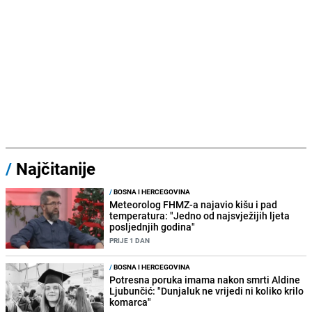
/
Najčitanije
/
BOSNA I HERCEGOVINA
Meteorolog FHMZ-a najavio kišu i pad
temperatura: "Jedno od najsvježijih ljeta
posljednjih godina"
PRIJE 1 DAN
/
BOSNA I HERCEGOVINA
Potresna poruka imama nakon smrti Aldine
Ljubunčić: "Dunjaluk ne vrijedi ni koliko krilo
komarca"