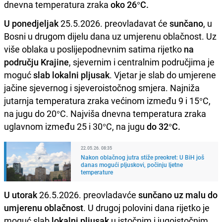
dnevna temperatura zraka
oko 26°C.
U ponedjeljak
25.5.2026. preovladavat će
sunčano
, u
Bosni u drugom dijelu dana uz umjerenu oblačnost. Uz
više oblaka u poslijepodnevnim satima rijetko
na
području Krajine
, sjevernim i centralnim područjima je
moguć
slab lokalni pljusak
. Vjetar je slab do umjerene
jačine sjevernog i sjeveroistočnog smjera. Najniža
jutarnja temperatura zraka većinom između 9 i 15°C,
na jugu do 20°C. Najviša dnevna temperatura zraka
uglavnom između 25 i 30°C, na jugu
do 32°C.
22.05.26. 08:35
Nakon oblačnog jutra stiže preokret: U BiH još
danas mogući pljuskovi, počinju ljetne
temperature
U utorak
26.5.2026. preovladavće
sunčano uz malu do
umjerenu oblačnost
. U drugoj polovini dana rijetko je
moguć slab
lokalni pljusak
u istočnim i jugoistočnim