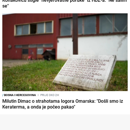
Konakoviću stigle "nevjerovatne poruke" iz HDZ-a: "Ne šalim
se"
/
BOSNA I HERCEGOVINA
I
PRIJE OKO 2H
Milutin Dimac o strahotama logora Omarska: "Došli smo iz
Keraterma, a onda je počeo pakao"