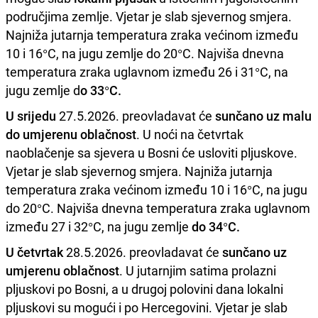
područjima zemlje. Vjetar je slab sjevernog smjera.
Najniža jutarnja temperatura zraka većinom između
10 i 16°C, na jugu zemlje do 20°C. Najviša dnevna
temperatura zraka uglavnom između 26 i 31°C, na
jugu zemlje d
o 33°C.
U srijedu
27.5.2026. preovladavat će
sunčano uz malu
do umjerenu oblačnost
. U noći na četvrtak
naoblačenje sa sjevera u Bosni će usloviti pljuskove.
Vjetar je slab sjevernog smjera. Najniža jutarnja
temperatura zraka većinom između 10 i 16°C, na jugu
do 20°C. Najviša dnevna temperatura zraka uglavnom
između 27 i 32°C, na jugu zemlje
do 34°C.
U četvrtak
28.5.2026. preovladavat će
sunčano uz
umjerenu oblačnost
. U jutarnjim satima prolazni
pljuskovi po Bosni, a u drugoj polovini dana lokalni
pljuskovi su mogući i po Hercegovini. Vjetar je slab