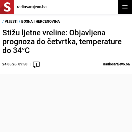
Otvor
/
VIJESTI
/
BOSNA I HERCEGOVINA
Stižu ljetne vreline: Objavljena
prognoza do četvrtka, temperature
do 34°C
24.05.26. 09:50
Radiosarajevo.ba
1