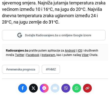
sjevernog smjera. Najniža jutarnja temperatura zraka
većinom između 10 i 16°C, na jugu do 20°C. Najviša
dnevna temperatura zraka uglavnom između 24 i
28°C, na jugu zemlje do
31°C.
Dodajte Radiosarajevo.ba u omiljene Google izvore
Radiosarajevo.ba
pratite putem aplikacije za
Android
|
iOS
i društvenih
mreža
Twitter
|
Facebook
|
Instagram
, kao i putem našeg
Viber
Chata.
#vremenska prognoza
#FHMZ