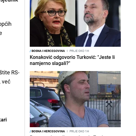
općih
e
/
BOSNA I HERCEGOVINA
I
PRIJE OKO 1H
Konaković odgovorio Turković: "Jeste li
namjerno slagali?"
štite RS-
, već
kari
/
BOSNA I HERCEGOVINA
I
PRIJE OKO 1H