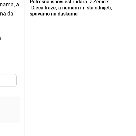
Potresna ispovijest rudara iz Zenice:
inama, a
"Djeca traže, a nemam im šta odnijeti,
ena da
spavamo na daskama"
h