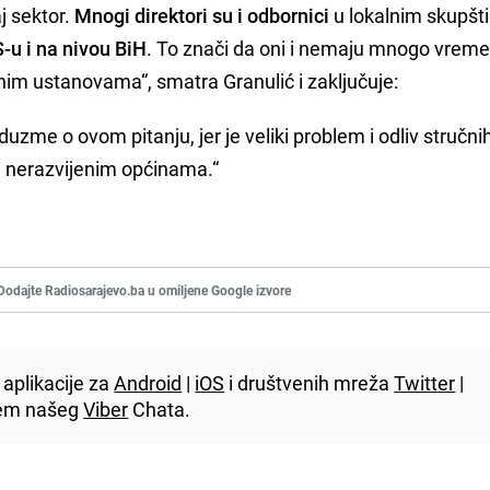
aj sektor.
Mnogi direktori su i odbornici
u lokalnim skupšt
S-u i na nivou BiH
. To znači da oni i nemaju mnogo vrem
nim ustanovama“, smatra Granulić i zaključuje:
uzme o ovom pitanju, jer je veliki problem i odliv stručni
i nerazvijenim općinama.“
Dodajte Radiosarajevo.ba u omiljene Google izvore
aplikacije za
Android
|
iOS
i društvenih mreža
Twitter
|
utem našeg
Viber
Chata.