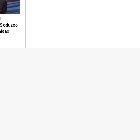
N
RS oduzeo
nisao