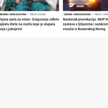
BOSNA I HERCEGOVINA
I
PRIJE 2 DANA
/
BOSNA I HERCEGOVINA
I
PRIJE 1 DA
Pijana sjela za volan: Osiguranje odbilo
Nastavak provokacija: MUP 
splatu štete na vozilu koje je slupala
zastavu s ljiljanima i sankcio
Anja Ljubojević
vozača iz Bosanskog Novog