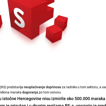
 (RS) predstavlja
neuplaćivanje doprinosa
za radnike u tom sektoru, a s
2 miliona maraka
dugovanja
po tom osnovu.
u istočne Hercegovine nisu izmirile oko 500.000 maraka
lem je prisutan i u drugim regijama RS-a, upozorio je pre