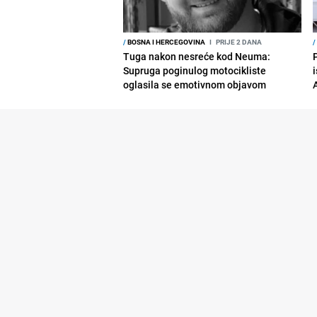
/
BOSNA I HERCEGOVINA
I
PRIJE 2 DANA
/
Tuga nakon nesreće kod Neuma:
Supruga poginulog motocikliste
i
oglasila se emotivnom objavom