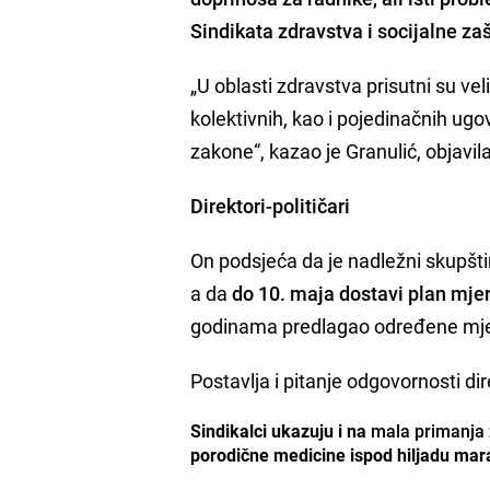
Sindikata zdravstva i socijalne za
„U oblasti zdravstva prisutni su ve
kolektivnih, kao i pojedinačnih ug
zakone“, kazao je Granulić, objavil
Direktori-političari
On podsjeća da je nadležni skupštin
a da
do 10. maja dostavi plan mjera
godinama predlagao određene mjere,
Postavlja i pitanje odgovornosti d
Sindikalci ukazuju i na
mala primanja
porodične medicine ispod hiljadu mar