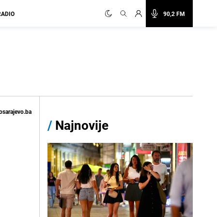
RADIO
90,2 FM
osarajevo.ba
/
Najnovije