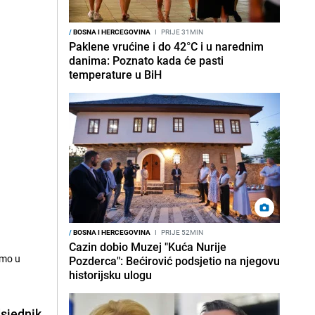
/
BOSNA I HERCEGOVINA
I
PRIJE 31MIN
Paklene vrućine i do 42°C i u narednim
danima: Poznato kada će pasti
temperature u BiH
/
BOSNA I HERCEGOVINA
I
PRIJE 52MIN
Cazin dobio Muzej "Kuća Nurije
amo u
Pozderca": Bećirović podsjetio na njegovu
historijsku ulogu
dsjednik