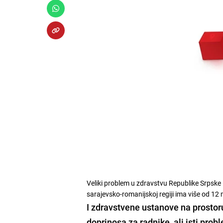
Veliki problem u zdravstvu Republike Srpske
sarajevsko-romanijskoj regiji ima više od 1
I zdravstvene ustanove na prostor
doprinosa za radnike, ali isti prob