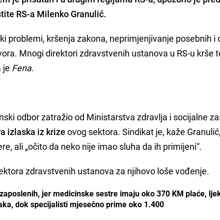
štite RS-a
Milenko Granulić
.
liki problemi, kršenja zakona, neprimjenjivanje posebnih i 
ovora. Mnogi direktori zdravstvenih ustanova u RS-u krše t
a je
Fena
.
ski odbor zatražio od Ministarstva zdravlja i socijalne za
 izlaska iz krize
ovog sektora. Sindikat je, kaže Granulić
 ali „očito da neko nije imao sluha da ih primijeni“.
irektora zdravstvenih ustanova za njihovo loše vođenje.
zaposlenih, jer medicinske sestre imaju oko 370 KM plaće, lje
aka, dok specijalisti mjesečno prime oko 1.400