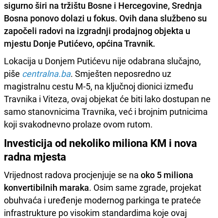
sigurno širi na tržištu Bosne i Hercegovine, Srednja
Bosna ponovo dolazi u fokus. Ovih dana službeno su
započeli radovi na izgradnji prodajnog objekta u
mjestu Donje Putićevo, općina Travnik.
​Lokacija u Donjem Putićevu nije odabrana slučajno,
piše
centralna.ba
. Smješten neposredno uz
magistralnu cestu M-5, na ključnoj dionici između
Travnika i Viteza, ovaj objekat će biti lako dostupan ne
samo stanovnicima Travnika, već i brojnim putnicima
koji svakodnevno prolaze ovom rutom.
​Investicija od nekoliko miliona KM i nova
radna mjesta
​Vrijednost radova procjenjuje se na
oko 5 miliona
konvertibilnih maraka
. Osim same zgrade, projekat
obuhvaća i uređenje modernog parkinga te prateće
infrastrukture po visokim standardima koje ovaj