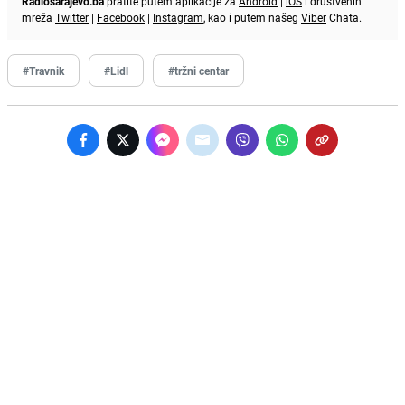
Radiosarajevo.ba
pratite putem aplikacije za
Android
|
iOS
i društvenih
mreža
Twitter
|
Facebook
|
Instagram
, kao i putem našeg
Viber
Chata.
#Travnik
#Lidl
#tržni centar