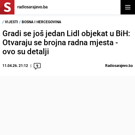
Otvor
/
VIJESTI
/
BOSNA I HERCEGOVINA
Gradi se još jedan Lidl objekat u BiH:
Otvaraju se brojna radna mjesta -
ovo su detalji
11.04.26. 21:12
Radiosarajevo.ba
9