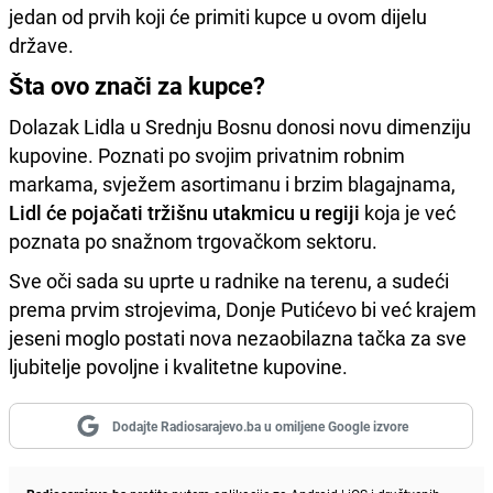
jedan od prvih koji će primiti kupce u ovom dijelu
države.
​Šta ovo znači za kupce?
​Dolazak Lidla u Srednju Bosnu donosi novu dimenziju
kupovine. Poznati po svojim privatnim robnim
markama, svježem asortimanu i brzim blagajnama,
Lidl će pojačati tržišnu utakmicu u regiji
koja je već
poznata po snažnom trgovačkom sektoru.
​Sve oči sada su uprte u radnike na terenu, a sudeći
prema prvim strojevima, Donje Putićevo bi već krajem
jeseni moglo postati nova nezaobilazna tačka za sve
ljubitelje povoljne i kvalitetne kupovine.
Dodajte Radiosarajevo.ba u omiljene Google izvore