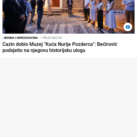
/
BOSNA I HERCEGOVINA
I
PRIJE OKO 5H
Cazin dobio Muzej "Kuća Nurije Pozderca": Bećirović
podsjetio na njegovu historijsku ulogu