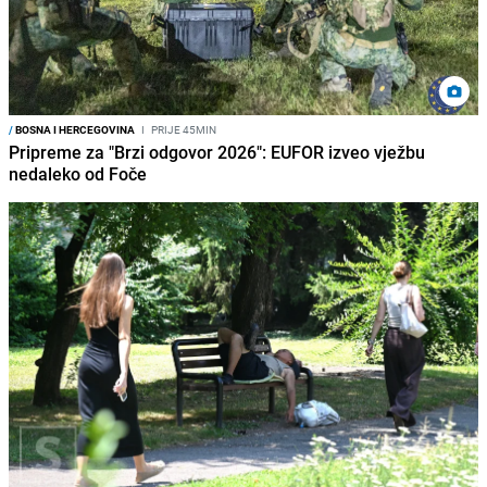
/
BOSNA I HERCEGOVINA
I
PRIJE 45MIN
Pripreme za "Brzi odgovor 2026": EUFOR izveo vježbu
nedaleko od Foče