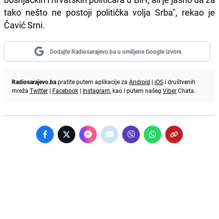
tako nešto ne postoji politička volja Srba", rekao je
Čavić Srni.
Dodajte Radiosarajevo.ba u omiljene Google izvore
Radiosarajevo.ba
pratite putem aplikacije za
Android
|
iOS
i društvenih
mreža
Twitter
|
Facebook
|
Instagram
, kao i putem našeg
Viber
Chata.