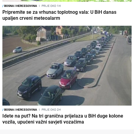
/
BOSNA I HERCEGOVINA
I
PRIJE OKO 1H
Pripremite se za vrhunac toplotnog vala: U BiH danas
upaljen crveni meteoalarm
/
BOSNA I HERCEGOVINA
I
PRIJE OKO 2H
Idete na put? Na tri granična prijelaza u BiH duge kolone
vozila, upućeni važni savjeti vozačima