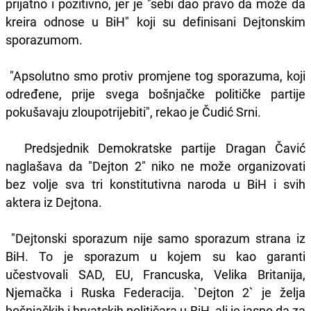
prijatno i pozitivno, jer je "sebi dao pravo da može da
kreira odnose u BiH" koji su definisani Dejtonskim
sporazumom.
"Apsolutno smo protiv promjene tog sporazuma, koji
određene, prije svega bošnjačke političke partije
pokušavaju zloupotrijebiti", rekao je Čudić Srni.
Predsjednik Demokratske partije Dragan Čavić
naglašava da "Dejton 2" niko ne može organizovati
bez volje sva tri konstitutivna naroda u BiH i svih
aktera iz Dejtona.
"Dejtonski sporazum nije samo sporazum strana iz
BiH. To je sporazum u kojem su kao garanti
učestvovali SAD, EU, Francuska, Velika Britanija,
Njemačka i Ruska Federacija. `Dejton 2` je želja
bošnjačkih i hrvatskih političara u BiH, ali je jasno da za