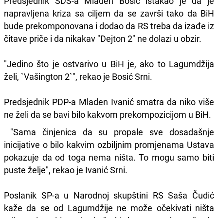
Predsjednik SDS-a Mladen Bosić istakao je da je
napravljena kriza sa ciljem da se završi tako da BiH
bude prekomponovana i dodao da RS treba da izađe iz
čitave priče i da nikakav "Dejton 2" ne dolazi u obzir.
"Jedino što je ostvarivo u BiH je, ako to Lagumdžija
želi, `Vašington 2`", rekao je Bosić Srni.
Predsjednik PDP-a Mladen Ivanić smatra da niko više
ne želi da se bavi bilo kakvom prekompozicijom u BiH.
"Sama činjenica da su propale sve dosadašnje
inicijative o bilo kakvim ozbiljnim promjenama Ustava
pokazuje da od toga nema ništa. To mogu samo biti
puste želje", rekao je Ivanić Srni.
Poslanik SP-a u Narodnoj skupštini RS Saša Čudić
kaže da se od Lagumdžije ne može očekivati ništa