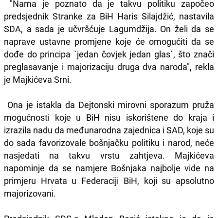
"Nama je poznato da je takvu politiku započeo
predsjednik Stranke za BiH Haris Silajdžić, nastavila
SDA, a sada je učvršćuje Lagumdžija. On želi da se
naprave ustavne promjene koje će omogućiti da se
dođe do principa `jedan čovjek jedan glas`, što znači
preglasavanje i majorizaciju druga dva naroda", rekla
je Majkićeva Srni.
Ona je istakla da Dejtonski mirovni sporazum pruža
mogućnosti koje u BiH nisu iskorištene do kraja i
izrazila nadu da međunarodna zajednica i SAD, koje su
do sada favorizovale bošnjačku politiku i narod, neće
nasjedati na takvu vrstu zahtjeva. Majkićeva
napominje da se namjere Bošnjaka najbolje vide na
primjeru Hrvata u Federaciji BiH, koji su apsolutno
majorizovani.