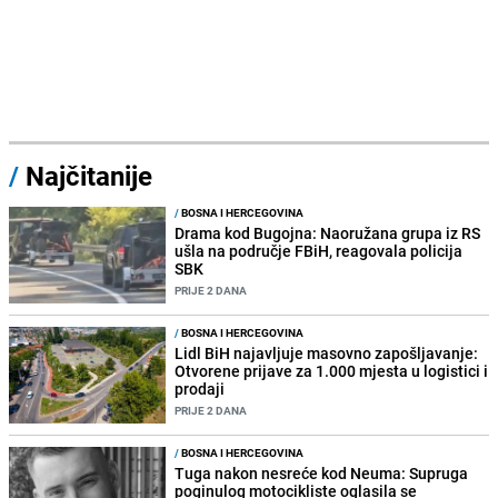
/
Najčitanije
/
BOSNA I HERCEGOVINA
Drama kod Bugojna: Naoružana grupa iz RS
ušla na područje FBiH, reagovala policija
SBK
PRIJE 2 DANA
/
BOSNA I HERCEGOVINA
Lidl BiH najavljuje masovno zapošljavanje:
Otvorene prijave za 1.000 mjesta u logistici i
prodaji
PRIJE 2 DANA
/
BOSNA I HERCEGOVINA
Tuga nakon nesreće kod Neuma: Supruga
poginulog motocikliste oglasila se