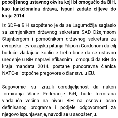
poboljšanog ustavnog okvira koji bi omogućio da BiH,
kao funkcionalna država, ispuni zadate ciljeve do
kraja 2014.
Iz SDP-a BiH saopšteno je da se Lagumdžija saglasio
sa zamjenikom državnog sekretara SAD Džejmsom
Stajnbergom i pomoćnikom državnog sekretara za
evropska i evroazijska pitanja Filipom Gordonom da cilj
buduće vladajuće koalicije treba bude da se ustavno
uređenje u BiH napravi efikasnim i omogući da BiH do
kraja mandata 2014. postane punopravna članica
NATO-a i otpočne pregovore o članstvu u EU.
Sagovornici su izrazili opredijeljenost da nakon
formiranja Vlade Federacije BiH, bude formirana
vladajuća većina na nivou BiH na osnovu jasno
definisanog programa i podjele odgovornosti za
njegovo ispunjavanje, navodi se u saopštenju.