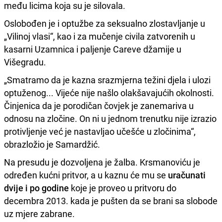
među licima koja su je silovala.
Oslobođen je i optužbe za seksualno zlostavljanje u
„Vilinoj vlasi“, kao i za mučenje civila zatvorenih u
kasarni Uzamnica i paljenje Careve džamije u
Višegradu.
„Smatramo da je kazna srazmjerna težini djela i ulozi
optuženog... Vijeće nije našlo olakšavajućih okolnosti.
Činjenica da je porodičan čovjek je zanemariva u
odnosu na zločine. On ni u jednom trenutku nije izrazio
protivljenje već je nastavljao učešće u zločinima“,
obrazložio je Samardžić.
Na presudu je dozvoljena je žalba. Krsmanoviću je
određen kućni pritvor, a u kaznu će mu se
uračunati
dvije i po godine
koje je proveo u pritvoru do
decembra 2013. kada je pušten da se brani sa slobode
uz mjere zabrane.