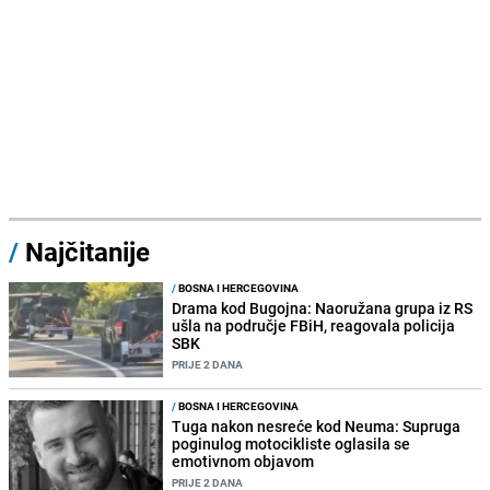
/
Najčitanije
/
BOSNA I HERCEGOVINA
Drama kod Bugojna: Naoružana grupa iz RS
ušla na područje FBiH, reagovala policija
SBK
PRIJE 2 DANA
/
BOSNA I HERCEGOVINA
Tuga nakon nesreće kod Neuma: Supruga
poginulog motocikliste oglasila se
emotivnom objavom
PRIJE 2 DANA