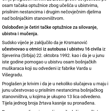
osam tačaka optužnice zbog učešća u ubistvima,
prisilnim nestancima i drugim nečovječnim djelima
nad bošnjačkim stanovništvom.
Oslobođen je četiri tačke optužnice za silovanje,
ubistva i mučenja.
Sudsko vijeće je zaključilo da je Krsmanović
učestvovao u otmici iz autobusa i ubistvu 16 civila
iz
Sjeverina (Srbija) 22. oktobra 1992. kao i da je u junu
iste godine pomogao u ubistvu osam bošnjačkih
muškaraca koji su odvedeni iz fabrike Varda u
Višegradu.
Proglašen je krivim i da je u nekoliko slučajeva u maju i
junu učestvovao u prisilnim nestancima bošnjačkog
stanovništva, u kojima je ukupno 13 lica odvedeno.
Tijela jednog broja žrtava kasnije su pronađena.