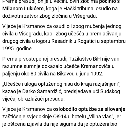
Prema presudi, on je u većinu ovih zločima
počinio s
Milanom Lukićem
, koga je Haški tribunal osudio na
doživotni zatvor zbog zločina u Višegradu.
Vijeće je Krsmanovića osudilo i zbog mučenja jednog
civila u Višegradu, kao i zbog učešća u premlaćivanju
drugog civila u logoru Rasadnik u Rogatici u septembru
1995. godine.
Prema prvostepenoj presudi, Tužilaštvo BiH nije van
razumne sumnje dokazalo učešće Krsmanovića u
paljenju oko 80 civila na Bikavcu u junu 1992.
„Učešće i uloga optuženog nisu do kraja razjašnjeni“,
kazao je Darko Samardžić, predsjedavajući Sudskog
vijeća, obrazlažući presudu.
Vijeće je Krsmanovića
oslobodilo optužbe za silovanje
zaštićenje svjedokinje OK-14 u hotelu „Vilina vlas“, jer
je oštćena izjavila da nije sigurna da je optuženi bio