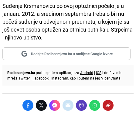
Suđenje Krsmanoviću po ovoj optužnici počelo je u
januaru 2012. a sredinom septembra trebalo bi mu
početi suđenje u odvojenom predmetu, u kojem je sa
još devet osoba optužen za otmicu putnika u Štrpcima
i njihovo ubistvo.
Dodajte Radiosarajevo.ba u omiljene Google izvore
Radiosarajevo.ba
pratite putem aplikacije za
Android
|
iOS
i društvenih
mreža
Twitter
|
Facebook
|
Instagram
, kao i putem našeg
Viber
Chata.