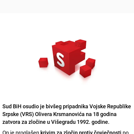
Sud BiH osudio je bivšeg pripadnika Vojske Republike
Srpske (VRS)
Olivera Krsmanovića
na 18 godina
zatvora za zločine u Višegradu 1992. godine.
On je proglašen
krivim za zločin protiv čovječnosti
po