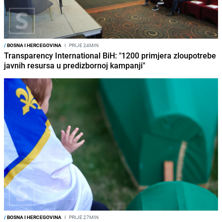
/
BOSNA I HERCEGOVINA
I
PRIJE 24MIN
Transparency International BiH: "1200 primjera zloupotrebe
javnih resursa u predizbornoj kampanji"
/
BOSNA I HERCEGOVINA
I
PRIJE 27MIN