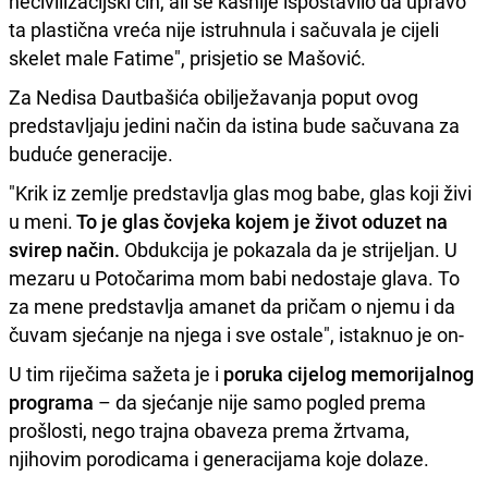
necivilizacijski čin, ali se kasnije ispostavilo da upravo
ta plastična vreća nije istruhnula i sačuvala je cijeli
skelet male Fatime", prisjetio se Mašović.
Za Nedisa Dautbašića obilježavanja poput ovog
predstavljaju jedini način da istina bude sačuvana za
buduće generacije.
"Krik iz zemlje predstavlja glas mog babe, glas koji živi
u meni.
To je glas čovjeka kojem je život oduzet na
svirep način.
Obdukcija je pokazala da je strijeljan. U
mezaru u Potočarima mom babi nedostaje glava. To
za mene predstavlja amanet da pričam o njemu i da
čuvam sjećanje na njega i sve ostale", istaknuo je on-
U tim riječima sažeta je i
poruka cijelog memorijalnog
programa
– da sjećanje nije samo pogled prema
prošlosti, nego trajna obaveza prema žrtvama,
njihovim porodicama i generacijama koje dolaze.