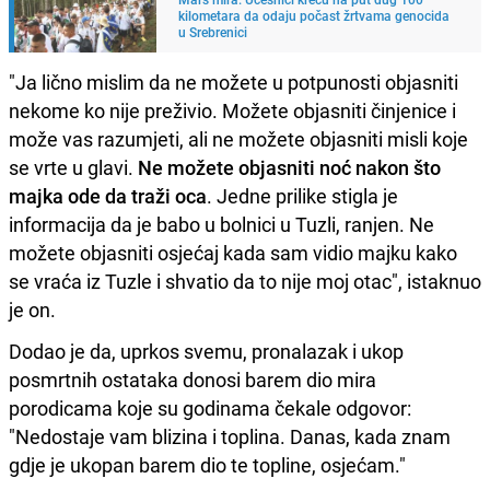
kilometara da odaju počast žrtvama genocida
u Srebrenici
"Ja lično mislim da ne možete u potpunosti objasniti
nekome ko nije preživio. Možete objasniti činjenice i
može vas razumjeti, ali ne možete objasniti misli koje
se vrte u glavi.
Ne možete objasniti noć nakon što
majka ode da traži oca
. Jedne prilike stigla je
informacija da je babo u bolnici u Tuzli, ranjen. Ne
možete objasniti osjećaj kada sam vidio majku kako
se vraća iz Tuzle i shvatio da to nije moj otac", istaknuo
je on.
Dodao je da, uprkos svemu, pronalazak i ukop
posmrtnih ostataka donosi barem dio mira
porodicama koje su godinama čekale odgovor:
"Nedostaje vam blizina i toplina. Danas, kada znam
gdje je ukopan barem dio te topline, osjećam."