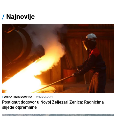
/
Najnovije
/
BOSNA I HERCEGOVINA
I
PRIJE OKO 3H
Postignut dogovor u Novoj Željezari Zenica: Radnicima
slijede otpremnine