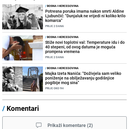
/
BOSNA I HERCEGOVINA
Potresna poruka imama nakon smrti Aldine
Ljubunčić: "Dunjaluk ne vrijedi ni koliko krilo
komarca"
PRIJE 2 DANA
/
BOSNA I HERCEGOVINA
Stiže novi toplotni val: Temperature idu i do
40 stepeni, od ovog datuma je moguća
promjena vremena
PRIJE 2 DANA
/
BOSNA I HERCEGOVINA
Majka Izeta Nanića: "Doživjela sam veliko
poniženje na obilježavanju godišnjice
pogibije mog sina"
PRIJE OKO 9H
/
Komentari
Prikaži komentare
(
2
)