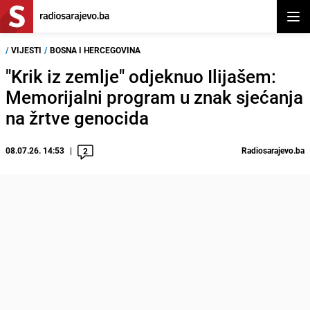
Otvor
/
VIJESTI
/
BOSNA I HERCEGOVINA
"Krik iz zemlje" odjeknuo Ilijašem:
Memorijalni program u znak sjećanja
na žrtve genocida
08.07.26. 14:53
Radiosarajevo.ba
2