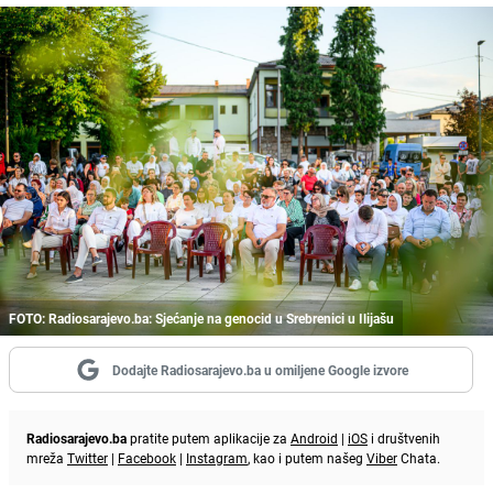
FOTO: Radiosarajevo.ba: Sjećanje na genocid u Srebrenici u Ilijašu
Dodajte Radiosarajevo.ba u omiljene Google izvore
Radiosarajevo.ba
pratite putem aplikacije za
Android
|
iOS
i društvenih
mreža
Twitter
|
Facebook
|
Instagram
, kao i putem našeg
Viber
Chata.