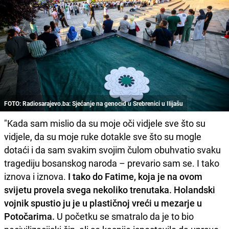
FOTO: Radiosarajevo.ba: Sjećanje na genocid u Srebrenici u Ilijašu
"Kada sam mislio da su moje oči vidjele sve što su
vidjele, da su moje ruke dotakle sve što su mogle
dotaći i da sam svakim svojim čulom obuhvatio svaku
tragediju bosanskog naroda – prevario sam se. I tako
iznova i iznova.
I tako do Fatime, koja je na ovom
svijetu provela svega nekoliko trenutaka. Holandski
vojnik spustio ju je u plastičnoj vreći u mezarje u
Potočarima.
U početku se smatralo da je to bio