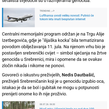
šetališta svjedočili su o razmjerama genocida.
TRENDING
Lufthansa uvodi veliku novost: Putnici će
tokom leta imati besplatan internet
Centralni memorijalni program održan je na Trgu Alije
Izetbegovića, gdje je "ilijaška kocka" bila tematizirana
povodom obilježavanja 11. jula. Na njenom vrhu bio je
postavljen srebrenički cvijet – simbol sjećanja na žrtve
genocida u Srebrenici, mira i opomene da se ovakav
zločin nikada i nikome ne ponovi.
Govoreći o iskustvu preživjelih,
Nedis Dautbašić,
preživjeli Srebreničanin koji je u genocidu izgubio oca,
istakao je da se bol i gubitak ne mogu u potpunosti
prenijeti onome ko ih nije proživio.
08.07.26. 06:30
Marš mira: Učesnici kreću na put dug 100