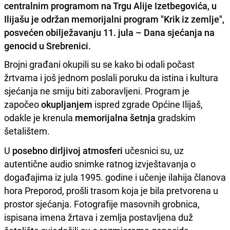
centralnim programom na Trgu Alije Izetbegovića, u
Ilijašu je održan memorijalni program "Krik iz zemlje",
posvećen obilježavanju 11. jula – Dana sjećanja na
genocid u Srebrenici.
Brojni građani okupili su se kako bi odali počast
žrtvama i još jednom poslali poruku da istina i kultura
sjećanja ne smiju biti zaboravljeni. Program je
započeo
okupljanjem
ispred zgrade Općine Ilijaš,
odakle je krenula
memorijalna šetnja
gradskim
šetalištem.
U
posebno dirljivoj atmosferi
učesnici su, uz
autentične audio snimke ratnog izvještavanja o
događajima iz jula 1995. godine i učenje ilahija članova
hora Preporod, prošli trasom koja je bila pretvorena u
prostor sjećanja. Fotografije masovnih grobnica,
ispisana imena žrtava i zemlja postavljena duž