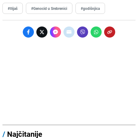
#Ilijaš
#Genocid u Srebrenici
#godišnjica
/
Najčitanije