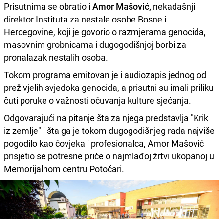
Prisutnima se obratio i
Amor Mašović,
nekadašnji
direktor Instituta za nestale osobe Bosne i
Hercegovine, koji je govorio o razmjerama genocida,
masovnim grobnicama i dugogodišnjoj borbi za
pronalazak nestalih osoba.
Tokom programa emitovan je i audiozapis jednog od
preživjelih svjedoka genocida, a prisutni su imali priliku
čuti poruke o važnosti očuvanja kulture sjećanja.
Odgovarajući na pitanje šta za njega predstavlja "Krik
iz zemlje" i šta ga je tokom dugogodišnjeg rada najviše
pogodilo kao čovjeka i profesionalca, Amor Mašović
prisjetio se potresne priče o najmlađoj žrtvi ukopanoj u
Memorijalnom centru Potočari.