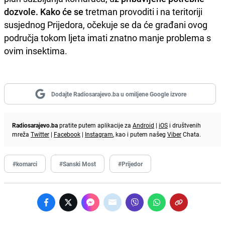
dozvole. Kako će se
tretman provoditi i na teritoriji
susjednog Prijedora, očekuje se da će građani ovog
područja tokom ljeta imati znatno manje problema s
ovim insektima.
Dodajte Radiosarajevo.ba u omiljene Google izvore
Radiosarajevo.ba
pratite putem aplikacije za
Android
|
iOS
i društvenih
mreža
Twitter
|
Facebook
|
Instagram
, kao i putem našeg
Viber
Chata.
#komarci
#Sanski Most
#Prijedor