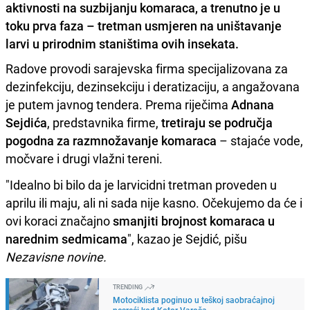
aktivnosti na suzbijanju komaraca, a trenutno je u
toku prva faza – tretman usmjeren na uništavanje
larvi u prirodnim staništima ovih insekata.
Radove provodi sarajevska firma specijalizovana za
dezinfekciju, dezinsekciju i deratizaciju, a angažovana
je putem javnog tendera. Prema riječima
Adnana
Sejdića
, predstavnika firme,
tretiraju se područja
pogodna za razmnožavanje komaraca
– stajaće vode,
močvare i drugi vlažni tereni.
"Idealno bi bilo da je larvicidni tretman proveden u
aprilu ili maju, ali ni sada nije kasno. Očekujemo da će i
ovi koraci značajno
smanjiti brojnost komaraca u
narednim sedmicama
", kazao je Sejdić, pišu
Nezavisne novine.
TRENDING
Motociklista poginuo u teškoj saobraćajnoj
nesreći kod Kotor Varoša