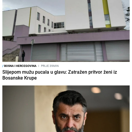
/
BOSNA I HERCEGOVINA
I
PRIJE 39MIN
Slijepom mužu pucala u glavu: Zatražen pritvor ženi iz
Bosanske Krupe