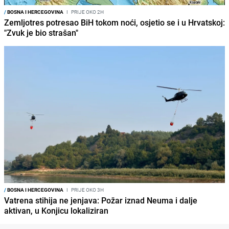
/
BOSNA I HERCEGOVINA
I
PRIJE OKO 2H
Zemljotres potresao BiH tokom noći, osjetio se i u Hrvatskoj:
"Zvuk je bio strašan"
/
BOSNA I HERCEGOVINA
I
PRIJE OKO 3H
Vatrena stihija ne jenjava: Požar iznad Neuma i dalje
aktivan, u Konjicu lokaliziran