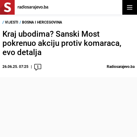
Otvor
/
VIJESTI
/
BOSNA I HERCEGOVINA
Kraj ubodima? Sanski Most
pokrenuo akciju protiv komaraca,
evo detalja
26.06.25. 07:25
Radiosarajevo.ba
1