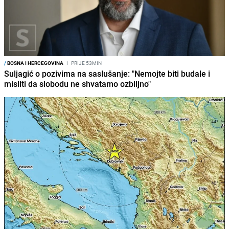
/
BOSNA I HERCEGOVINA
I
PRIJE 53MIN
Suljagić o pozivima na saslušanje: "Nemojte biti budale i
misliti da slobodu ne shvatamo ozbiljno"