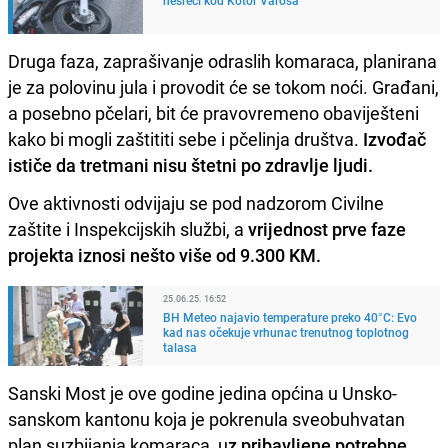
Druga faza, zaprašivanje odraslih komaraca, planirana
je za polovinu jula i provodit će se tokom noći. Građani,
a posebno pčelari, bit će pravovremeno obaviješteni
kako bi mogli zaštititi sebe i pčelinja društva.
Izvođač
ističe da tretmani nisu štetni po zdravlje ljudi.
Ove aktivnosti odvijaju se pod nadzorom Civilne
zaštite i Inspekcijskih službi, a
vrijednost prve faze
projekta iznosi nešto više od 9.300 KM.
25.06.25. 16:52
BH Meteo najavio temperature preko 40°C: Evo
kad nas očekuje vrhunac trenutnog toplotnog
talasa
Sanski Most je ove godine jedina općina u Unsko-
sanskom kantonu koja je pokrenula sveobuhvatan
plan suzbijanja komaraca, u
z pribavljene potrebne