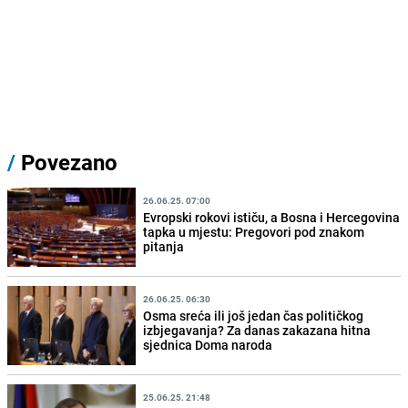
/
Povezano
26.06.25. 07:00
Evropski rokovi ističu, a Bosna i Hercegovina
tapka u mjestu: Pregovori pod znakom
pitanja
26.06.25. 06:30
Osma sreća ili još jedan čas političkog
izbjegavanja? Za danas zakazana hitna
sjednica Doma naroda
25.06.25. 21:48