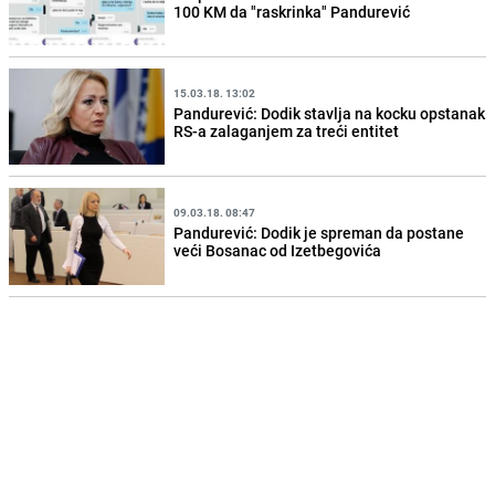
100 KM da "raskrinka" Pandurević
15.03.18. 13:02
Pandurević: Dodik stavlja na kocku opstanak
RS-a zalaganjem za treći entitet
09.03.18. 08:47
Pandurević: Dodik je spreman da postane
veći Bosanac od Izetbegovića