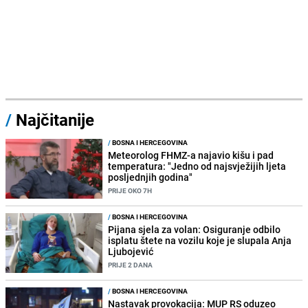
/
Najčitanije
/
BOSNA I HERCEGOVINA
Meteorolog FHMZ-a najavio kišu i pad
temperatura: "Jedno od najsvježijih ljeta
posljednjih godina"
PRIJE OKO 7H
/
BOSNA I HERCEGOVINA
Pijana sjela za volan: Osiguranje odbilo
isplatu štete na vozilu koje je slupala Anja
Ljubojević
PRIJE 2 DANA
/
BOSNA I HERCEGOVINA
Nastavak provokacija: MUP RS oduzeo