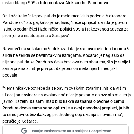
diskreditaciju SDS-a
fotomontaža Aleksandre Pandurević.
On kaže kako "nije prvi put da je meta medijskih podvala Aleksandre
Pandurević", što ga, kako je naglasio, "neće spriječiti da i dalje govori
istinu o podaničkoj i izdajničkoj politici SDS-a i takozvanog Saveza za
promjene u institucijama u Sarajevu".
Navodeći da se lako može dokazati da je sve ovo neistina i montaža
,
ali da ne želi da se bavim takvim istragama, Košarac je naglasio da
nije prvi put da se Pandurevićeva bavi ovakvim stvarima, što je ranije i
sama priznala, niti je prvi put da je baš on meta njenih medijskih
podvala.
"Nema nikakve potrebe da se bavim ovakvim stvarima, niti da vršim
utjecaj na novinare na ovakav način jer je poznato da sve što mislim ja
javno i kažem.
Da sam imao bilo kakva saznanja o ovome o čemu
Pandurevićeva samu sebe optužuje u ovoj navodnoj prepisci, ja bih
to iznio javno,
bez ikakvog prethodnog dopisivanja s novinarima",
poručio je Košarac.
Dodajte Radiosarajevo.ba u omiljene Google izvore