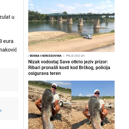
zulat u
8 eura
onaković
/
BOSNA I HERCEGOVINA
I
PRIJE OKO 2H
Nizak vodostaj Save otkrio jeziv prizor:
Ribari pronašli kosti kod Brčkog, policija
osigurava teren
m