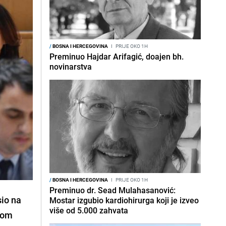
/
BOSNA I HERCEGOVINA
I
PRIJE OKO 1H
Preminuo Hajdar Arifagić, doajen bh.
novinarstva
/
BOSNA I HERCEGOVINA
I
PRIJE OKO 1H
Preminuo dr. Sead Mulahasanović:
sio na
Mostar izgubio kardiohirurga koji je izveo
više od 5.000 zahvata
ovom