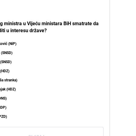
g ministra u Vijeću ministara BiH smatrate da
diti u interesu države?
ović (NiP)
a (SNSD)
 (SNSD)
 (HDZ)
ša stranka)
jak (HDZ)
DNS)
SDP)
(PZD)