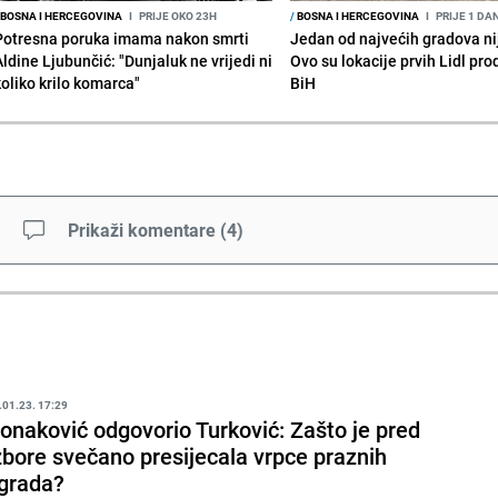
BOSNA I HERCEGOVINA
I
PRIJE OKO 23H
/
BOSNA I HERCEGOVINA
I
PRIJE 1 DA
Potresna poruka imama nakon smrti
Jedan od najvećih gradova nije
Aldine Ljubunčić: "Dunjaluk ne vrijedi ni
Ovo su lokacije prvih Lidl pr
koliko krilo komarca"
BiH
Prikaži komentare
(
4
)
.01.23. 17:29
onaković odgovorio Turković: Zašto je pred
zbore svečano presijecala vrpce praznih
grada?