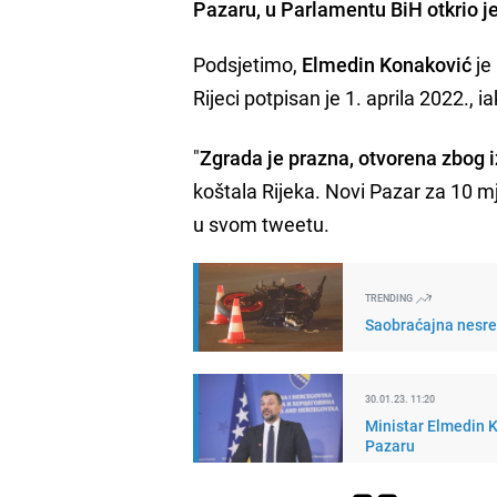
Pazaru, u Parlamentu BiH otkrio je
Podsjetimo,
Elmedin Konaković
je
Rijeci potpisan je 1. aprila 2022., 
"
Zgrada je prazna, otvorena zbog i
koštala Rijeka. Novi Pazar za 10 m
u svom tweetu.
TRENDING
Saobraćajna nesre
30.01.23. 11:20
Ministar Elmedin K
Pazaru