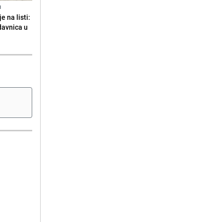
N
 na listi:
odavnica u