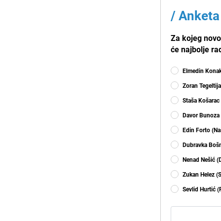
/
Anketa
Za kojeg novo
će najbolje ra
Elmedin Konak
Zoran Tegeltij
Staša Košarac
Davor Bunoza
Edin Forto (Na
Dubravka Bošn
Nenad Nešić (
Zukan Helez (
Sevlid Hurtić 