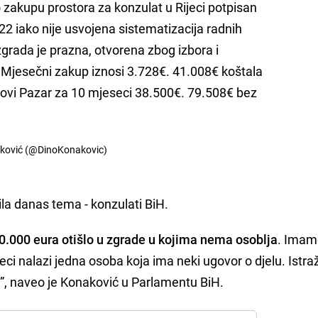
 zakupu prostora za konzulat u Rijeci potpisan
22 iako nije usvojena sistematizacija radnih
zgrada je prazna, otvorena zbog izbora i
 Mjesečni zakup iznosi 3.728€. 41.008€ koštala
Novi Pazar za 10 mjeseci 38.500€. 79.508€ bez
ković (@DinoKonakovic)
la danas tema - konzulati BiH.
0.000 eura otišlo u zgrade u kojima nema osoblja
. Imam
jeci nalazi jedna osoba koja ima neki ugovor o djelu. Istr
onu”, naveo je Konaković u Parlamentu BiH.