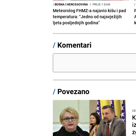
/
BOSNA I HERCEGOVINA
I
PRIJE 1 DAN
/
Meteorolog FHMZ-a najavio kišu i pad
temperatura: "Jedno od najsvježijih
ljeta posljednjih godina"
/
Komentari
/
Povezano
28
K
i
z