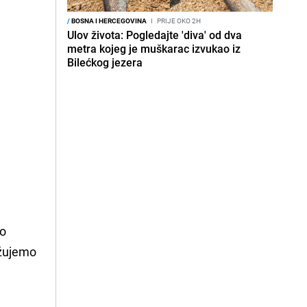
/
BOSNA I HERCEGOVINA
I
PRIJE OKO 2H
Ulov života: Pogledajte 'diva' od dva
metra kojeg je muškarac izvukao iz
Bilećkog jezera
o
ažujemo