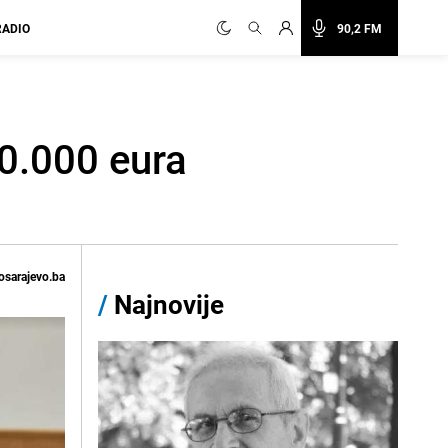
RADIO
90,2 FM
00.000 eura
osarajevo.ba
/
Najnovije