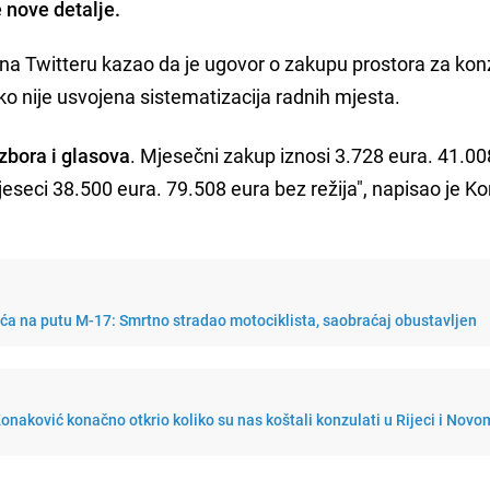
 nove detalje.
 na Twitteru kazao da je ugovor o zakupu prostora za kon
iako nije usvojena sistematizacija radnih mjesta.
zbora i glasova
. Mjesečni zakup iznosi 3.728 eura. 41.00
jeseci 38.500 eura. 79.508 eura bez režija", napisao je K
ća na putu M-17: Smrtno stradao motociklista, saobraćaj obustavljen
onaković konačno otkrio koliko su nas koštali konzulati u Rijeci i Novo