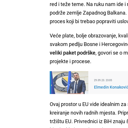
red i teže teme. Na ruku nam ide i
podrže zemlje Zapadnog Balkana. S
proces koji bi trebao popraviti us
Veće plate, bolje obrazovanje, kval
svakom pedlju Bosne i Hercegovi
veliki paket podrške
, govori se o 
projekte i procese.
29.09.23. 23:05
Elmedin Konaković
Ovaj prostor u EU vide idealnim za 
kreiranje novih radnih mjesta. Pri
tržištu EU. Privrednici iz BiH znaju