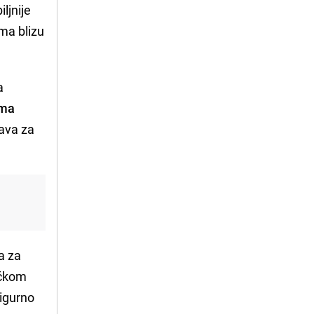
ljnije
ma blizu
a
ema
tava za
a za
ičkom
sigurno