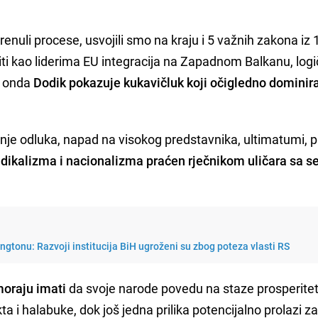
enuli procese, usvojili smo na kraju i 5 važnih zakona iz 
iti kao liderima EU integracija na Zapadnom Balkanu, logi
a onda
Dodik pokazuje kukavičluk koji očigledno dominir
je odluka, napad na visokog predstavnika, ultimatumi, pri
adikalizma i nacionalizma praćen rječnikom uličara sa s
gtonu: Razvoji institucija BiH ugroženi su zbog poteza vlasti RS
 moraju imati
da svoje narode povedu na staze prosperitet
kta i halabuke, dok još jedna prilika potencijalno prolazi z