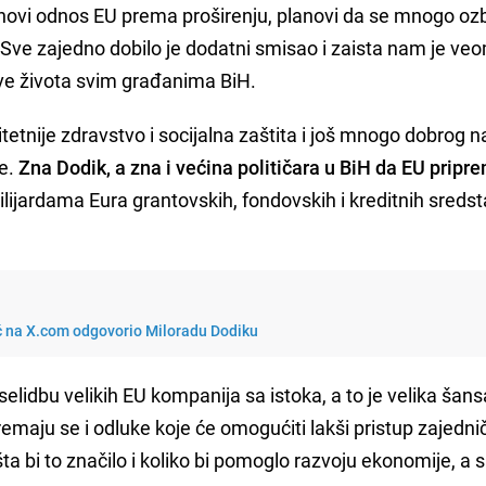
 novi odnos EU prema proširenju, planovi da se mnogo ozbi
ve zajedno dobilo je dodatni smisao i zaista nam je veo
love života svim građanima BiH.
itetnije zdravstvo i socijalna zaštita i još mnogo dobrog n
ne.
Zna Dodik, a zna i većina političara u BiH da EU pripr
milijardama Eura grantovskih, fondovskih i kreditnih sreds
 na X.com odgovorio Miloradu Dodiku
selidbu velikih EU kompanija sa istoka, a to je velika šans
premaju se i odluke koje će omogućiti lakši pristup zajedn
 šta bi to značilo i koliko bi pomoglo razvoju ekonomije, a 