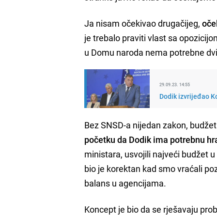
Ja nisam očekivao drugačijeg,
oče
je trebalo praviti vlast sa opozic
u Domu naroda nema potrebne dvij
29.09.23. 14:55
Dodik izvrijeđao Ko
Bez SNSD-a nijedan zakon, budžet 
početku da Dodik ima potrebnu hr
ministara, usvojili najveći budžet u
bio je korektan kad smo vraćali poz
balans u agencijama.
Koncept je bio da se rješavaju pro