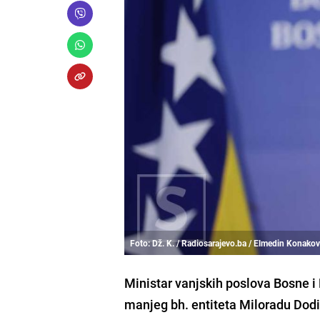
Foto: Dž. K. / Radiosarajevo.ba / Elmedin Konakov
Ministar vanjskih poslova Bosne 
manjeg bh. entiteta Miloradu Dodik