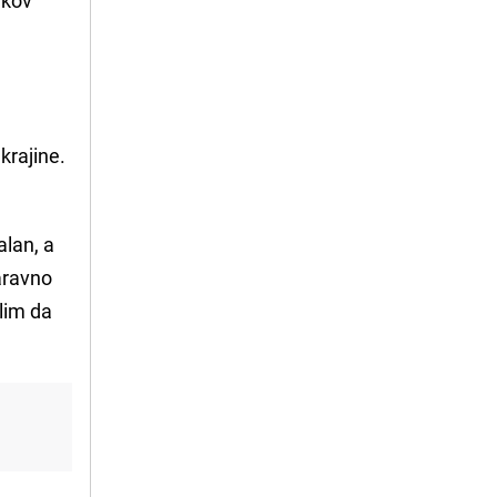
h
krajine.
alan, a
naravno
lim da