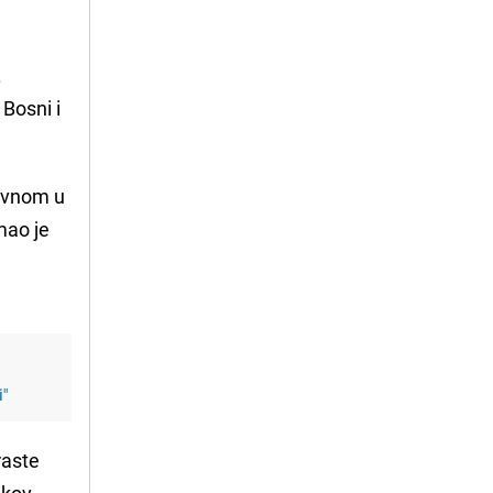
.
Bosni i
lavnom u
mao je
i"
raste
ikov