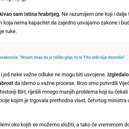
kivao sam istina hrabrijeg.
Ne razumijem one koji i dalje 
ijom koja nema kapacitet da zajedno usvajamo zakone i bud
e ruke.
nakovića: "Nisam znao da je toliko glup, to ni Tito sebi nije dozvolio"
i još neke važne odluke ne mogu biti usvojene.
Izgledalo
abrost
da idemo u važne procese. Brzo smo potvrdili Vije
 historiji BiH, riješili mnogo manjih problema koji su čekali
icije kojim je trgovala prethodna vlast, četvrtog ministra
blemi oko kojih se možemo složiti, a tako će vremenom d