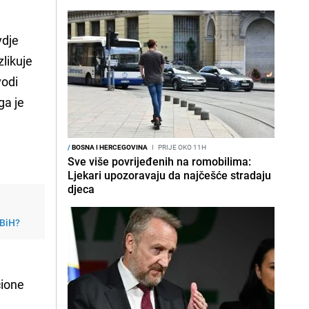
vdje
likuje
vodi
ga je
/
BOSNA I HERCEGOVINA
I
PRIJE OKO 11H
Sve više povrijeđenih na romobilima:
Ljekari upozoravaju da najčešće stradaju
djeca
 BiH?
e
cione