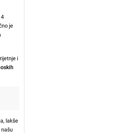
14
čno je
a
jetnje i
eoskih
a, lakše
a našu