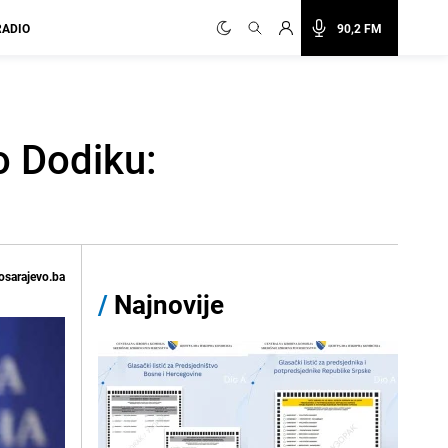
RADIO
90,2 FM
o Dodiku:
osarajevo.ba
/
Najnovije