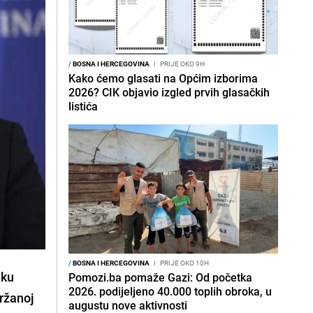
/
BOSNA I HERCEGOVINA
I
PRIJE OKO 9H
Kako ćemo glasati na Općim izborima
2026? CIK objavio izgled prvih glasačkih
listića
/
BOSNA I HERCEGOVINA
I
PRIJE OKO 10H
iku
Pomozi.ba pomaže Gazi: Od početka
2026. podijeljeno 40.000 toplih obroka, u
držanoj
augustu nove aktivnosti