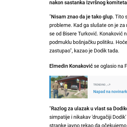
nakon sastanka Izvršnog komiteta
"
Nisam znao da je tako glup.
Tito 
probleme. Kad ga slušate on je za 
se od Bisere Turković. Konaković 
podmuklu bošnjačku politiku. Hoće li
zastupao", kazao je Dodik tada.
Elmedin Konaković
se oglasio na F
TRENDING
Napad na novinarku 
"
Razlog za ulazak u vlast sa Dodiko
simpatije i nikakav 'drugačiji Dodi
stranke javno rekao da očekujemo 