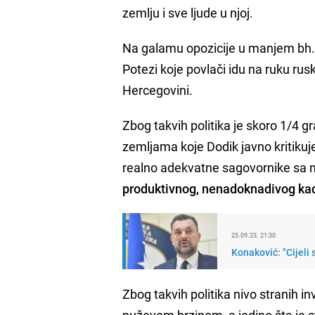
zemlju i sve ljude u njoj.
Na galamu opozicije u manjem bh. e
Potezi koje povlači idu na ruku ru
Hercegovini.
Zbog takvih politika je skoro 1/4 
zemljama koje Dodik javno kritikuje
realno adekvatne sagovornike sa 
produktivnog, nenadoknadivog ka
25.09.23. 21:30
Konaković: "Cijeli 
Zbog takvih politika nivo stranih i
puževom brzinom, a jedino šta je st