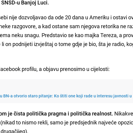
 SNSD-u Banjoj Luci.
sebi nije dozvoljavao da ode 20 dana u Ameriku i ostavi o
neke razgovore, a kad ostane sam njegova retorika ne raz
nema neku snagu. Predstavio se kao majka Tereza, a pro
 on podnijeti izvještaj o tome gdje je bio, šta je radio, ko
acebook profilu, a objavu prenosimo u cijelosti:
BN-a otvorio staro pitanje: Ko štiti one koji rade u interesu javnosti u
m je čista politička pragma i politička realnost.
Nikakv
k' (nikad to nismo rekli, samo je predsjednik najveće opozi
drugačijeg).