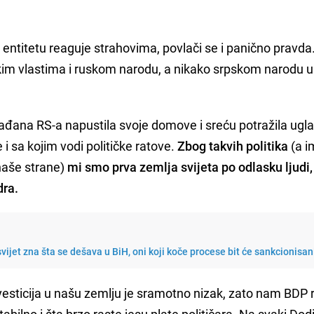
ntitetu reaguje strahovima, povlači se i panično pravda
skim vlastima i ruskom narodu, a nikako srpskom narodu u 
građana RS-a napustila svoje domove i sreću potražila ug
 i sa kojim vodi političke ratove.
Zbog takvih politika
(a i
naše strane)
mi smo prva zemlja svijeta po odlasku ljudi,
dra.
svijet zna šta se dešava u BiH, oni koji koče procese bit će sankcionisan
nvesticija u našu zemlju je sramotno nizak, zato nam BDP 
abilno i šta brzo raste jesu plate političara. Na svaki Dod