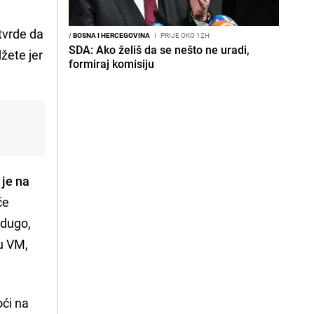
tvrde da
/
BOSNA I HERCEGOVINA
I
PRIJE OKO 12H
SDA: Ako želiš da se nešto ne uradi,
žete jer
formiraj komisiju
 je na
će
 dugo,
 u VM,
oći na