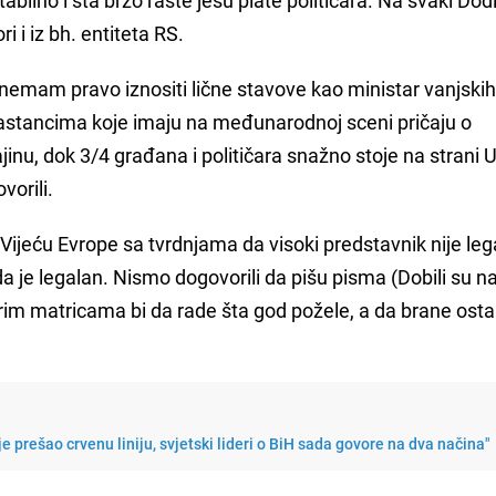
i i iz bh. entiteta RS.
a nemam pravo iznositi lične stavove kao ministar vanjski
sastancima koje imaju na međunarodnoj sceni pričaju o
jinu, dok 3/4 građana i političara snažno stoje na strani U
vorili.
Vijeću Evrope sa tvrdnjama da visoki predstavnik nije leg
i da je legalan. Nismo dogovorili da pišu pisma (Dobili su 
im matricama bi da rade šta god požele, a da brane osta
e prešao crvenu liniju, svjetski lideri o BiH sada govore na dva načina"