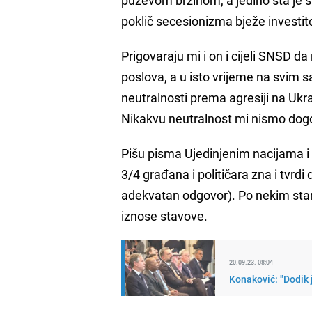
poklič secesionizma bježe investitor
Prigovaraju mi i on i cijeli SNSD d
poslova, a u isto vrijeme na svim 
neutralnosti prema agresiji na Ukra
Nikakvu neutralnost mi nismo dogo
Pišu pisma Ujedinjenim nacijama i 
3/4 građana i političara zna i tvrd
adekvatan odgovor). Po nekim star
iznose stavove.
20.09.23. 08:04
Konaković: "Dodik j