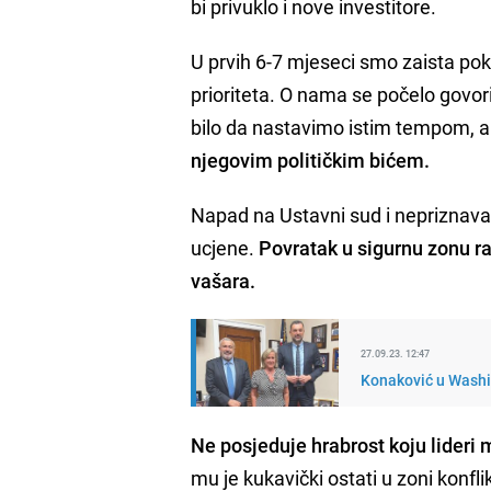
bi privuklo i nove investitore.
U prvih 6-7 mjeseci smo zaista pokr
prioriteta. O nama se počelo govor
bilo da nastavimo istim tempom, 
njegovim političkim bićem.
Napad na Ustavni sud i nepriznavan
ucjene.
Povratak u sigurnu zonu r
vašara.
27.09.23. 12:47
Konaković u Washin
Ne posjeduje hrabros
t koju lideri
mu je kukavički ostati u zoni konfli