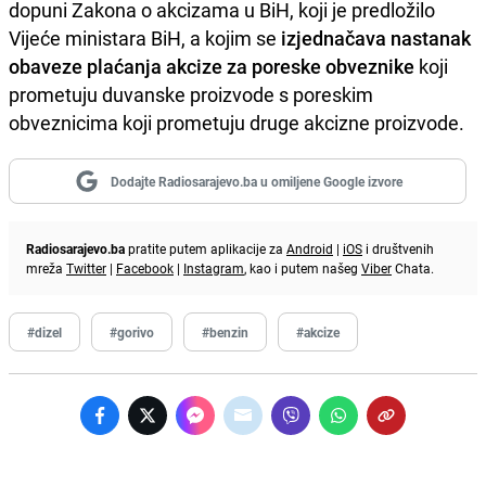
dopuni Zakona o akcizama u BiH, koji je predložilo
Vijeće ministara BiH, a kojim se
izjednačava nastanak
obaveze plaćanja akcize za poreske obveznike
koji
prometuju duvanske proizvode s poreskim
obveznicima koji prometuju druge akcizne proizvode.
Dodajte Radiosarajevo.ba u omiljene Google izvore
Radiosarajevo.ba
pratite putem aplikacije za
Android
|
iOS
i društvenih
mreža
Twitter
|
Facebook
|
Instagram
, kao i putem našeg
Viber
Chata.
#dizel
#gorivo
#benzin
#akcize