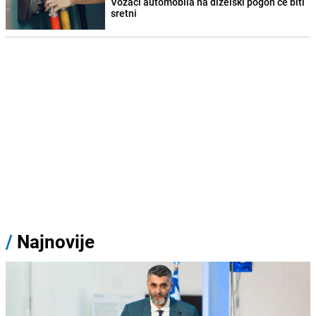
Vozači automobila na dizelski pogon će biti
sretni
/
Najnovije