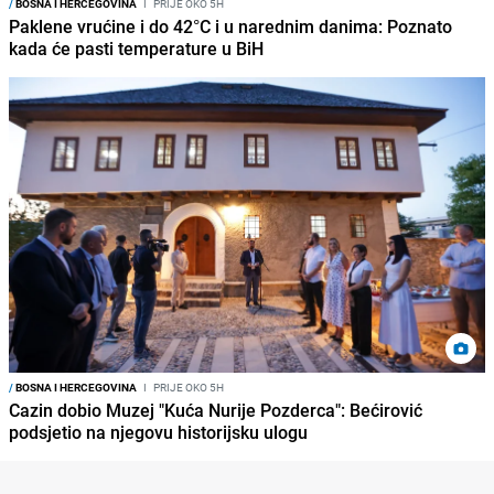
/
BOSNA I HERCEGOVINA
I
PRIJE OKO 5H
Paklene vrućine i do 42°C i u narednim danima: Poznato
kada će pasti temperature u BiH
/
BOSNA I HERCEGOVINA
I
PRIJE OKO 5H
Cazin dobio Muzej "Kuća Nurije Pozderca": Bećirović
podsjetio na njegovu historijsku ulogu