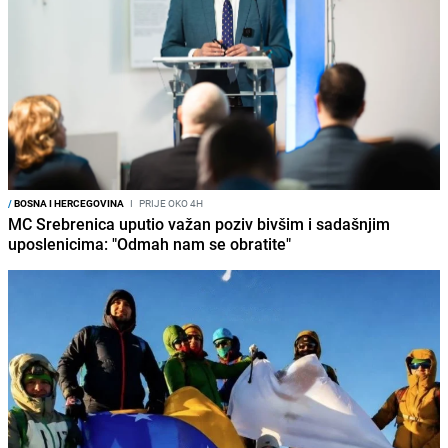
/
BOSNA I HERCEGOVINA
I
PRIJE OKO 4H
MC Srebrenica uputio važan poziv bivšim i sadašnjim
uposlenicima: "Odmah nam se obratite"