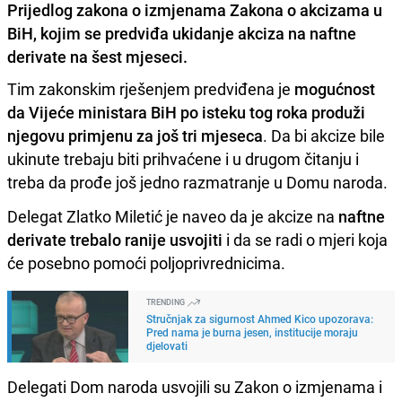
Prijedlog zakona o izmjenama Zakona o akcizama u
BiH, kojim se predviđa ukidanje akciza na naftne
derivate na šest mjeseci.
Tim zakonskim rješenjem predviđena je
mogućnost
da Vijeće ministara BiH po isteku tog roka produži
njegovu primjenu za još tri mjeseca
. Da bi akcize bile
ukinute trebaju biti prihvaćene i u drugom čitanju i
treba da prođe još jedno razmatranje u Domu naroda.
Delegat Zlatko Miletić je naveo da je akcize na
naftne
derivate trebalo ranije usvojiti
i da se radi o mjeri koja
će posebno pomoći poljoprivrednicima.
TRENDING
Stručnjak za sigurnost Ahmed Kico upozorava:
Pred nama je burna jesen, institucije moraju
djelovati
Delegati Dom naroda usvojili su Zakon o izmjenama i