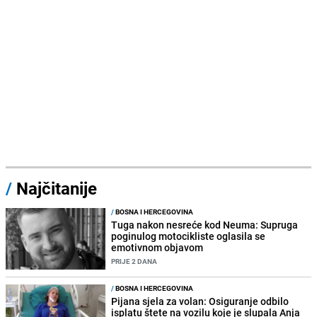
/
Najčitanije
/
BOSNA I HERCEGOVINA
Tuga nakon nesreće kod Neuma: Supruga
poginulog motocikliste oglasila se
emotivnom objavom
PRIJE 2 DANA
/
BOSNA I HERCEGOVINA
Pijana sjela za volan: Osiguranje odbilo
isplatu štete na vozilu koje je slupala Anja