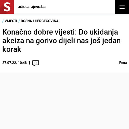
Otvor
/
VIJESTI
/
BOSNA I HERCEGOVINA
Konačno dobre vijesti: Do ukidanja
akciza na gorivo dijeli nas još jedan
korak
27.07.22. 10:48
Fena
0