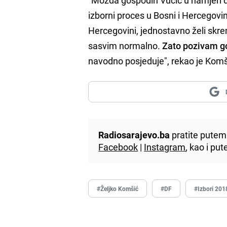
izborni proces u Bosni i Hercegovin
Hercegovini, jednostavno želi skrenu
sasvim normalno.
Zato pozivam g
navodno posjeduje", rekao je Komš
Radiosarajevo.ba
pratite putem 
Facebook
|
Instagram
, kao i p
#Željko Komšić
#DF
#Izbori 201