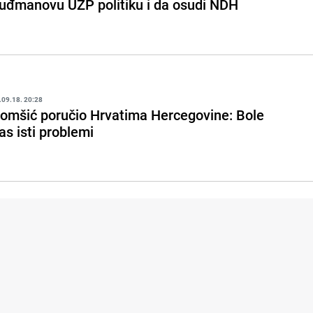
uđmanovu UZP politiku i da osudi NDH
.09.18. 20:28
omšić poručio Hrvatima Hercegovine: Bole
as isti problemi