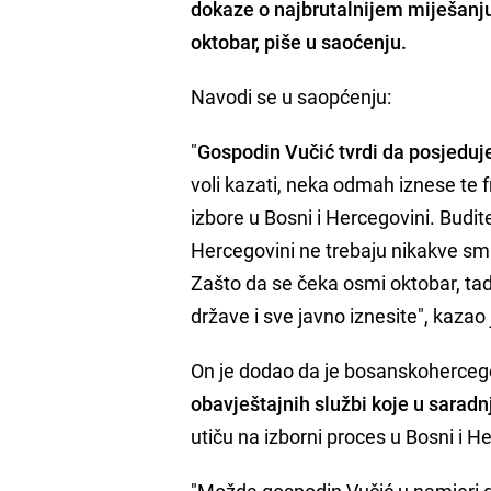
dokaze o najbrutalnijem miješanju
oktobar, piše u saoćenju.
Navodi se u saopćenju:
"
Gospodin Vučić tvrdi da posjeduj
voli kazati, neka odmah iznese te 
izbore u Bosni i Hercegovini. Budite
Hercegovini ne trebaju nikakve smut
Zašto da se čeka osmi oktobar, tada
države i sve javno iznesite", kazao
On je dodao da je bosanskoherceg
obavještajnih službi koje u sara
utiču na izborni proces u Bosni i H
"Možda gospodin Vučić u namjeri d