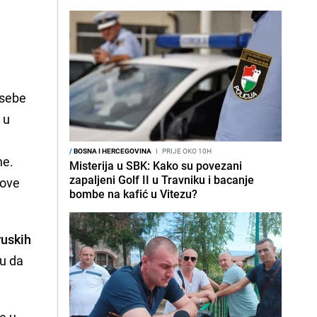
i
 sebe
 u
/
BOSNA I HERCEGOVINA
I
PRIJE OKO 10H
ne.
Misterija u SBK: Kako su povezani
zapaljeni Golf II u Travniku i bacanje
 ove
bombe na kafić u Vitezu?
ruskih
u da
e u