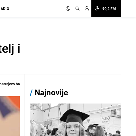
RADIO
90,2 FM
lj i
osarajevo.ba
/
Najnovije