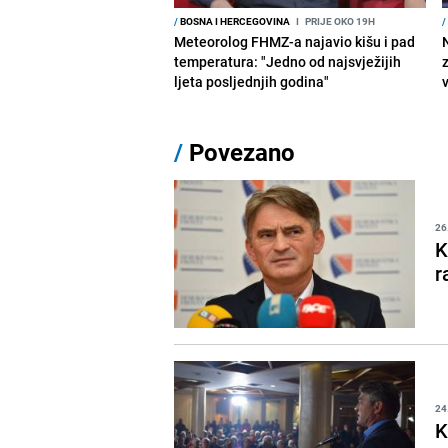
/
BOSNA I HERCEGOVINA
I
PRIJE OKO 19H
/
Meteorolog FHMZ-a najavio kišu i pad
temperatura: "Jedno od najsvježijih
ljeta posljednjih godina"
/
Povezano
26
K
r
24
K