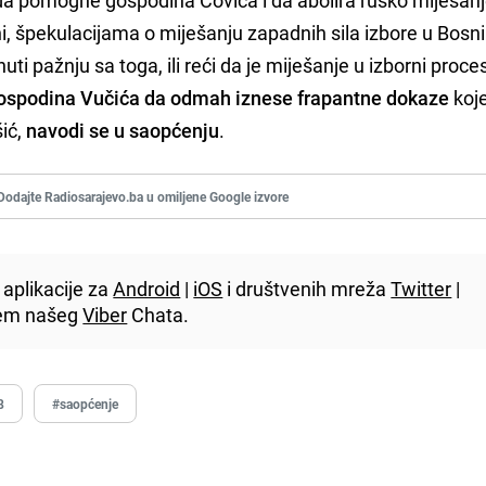
i, špekulacijama o miješanju zapadnih sila izbore u Bosni 
ti pažnju sa toga, ili reći da je miješanje u izborni proce
ospodina Vučića da odmah iznese frapantne dokaze
koj
ić,
navodi se u saopćenju
.
Dodajte Radiosarajevo.ba u omiljene Google izvore
aplikacije za
Android
|
iOS
i društvenih mreža
Twitter
|
utem našeg
Viber
Chata.
8
#saopćenje