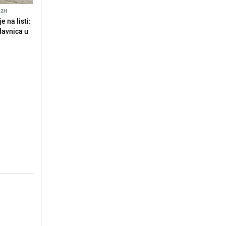
12H
 na listi:
odavnica u