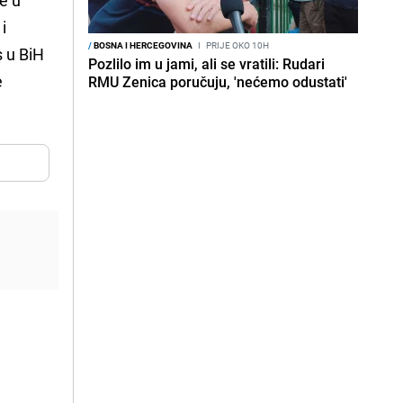
i
/
BOSNA I HERCEGOVINA
I
PRIJE OKO 10H
s u BiH
Pozlilo im u jami, ali se vratili: Rudari
e
RMU Zenica poručuju, 'nećemo odustati'