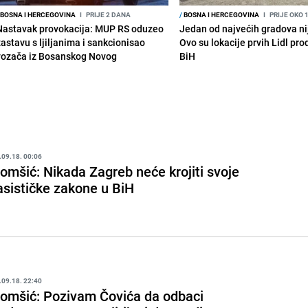
BOSNA I HERCEGOVINA
I
PRIJE 2 DANA
/
BOSNA I HERCEGOVINA
I
PRIJE OKO 
Nastavak provokacija: MUP RS oduzeo
Jedan od najvećih gradova nije
zastavu s ljiljanima i sankcionisao
Ovo su lokacije prvih Lidl pr
vozača iz Bosanskog Novog
BiH
.09.18. 00:06
omšić: Nikada Zagreb neće krojiti svoje
asističke zakone u BiH
.09.18. 22:40
omšić: Pozivam Čovića da odbaci