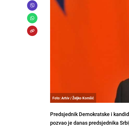
Foto: Arhiv / Željko Komšić
Predsjednik Demokratske i kandid
pozvao je danas predsjednika Srb