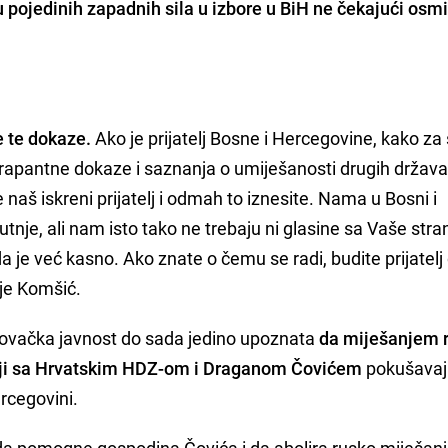
 pojedinih zapadnih sila u izbore u BiH ne čekajući osm
e te dokaze.
Ako je prijatelj Bosne i Hercegovine, kako za
frapantne dokaze i saznanja o umiješanosti drugih država
 naš iskreni prijatelj i odmah to iznesite. Nama u Bosni i
nje, ali nam isto tako ne trebaju ni glasine sa Vaše stra
 je već kasno. Ako znate o čemu se radi, budite prijatelj
 je Komšić.
ovačka javnost do sada jedino upoznata
da miješanjem 
dnji sa Hrvatskim HDZ-om i Draganom Čovićem
pokušavaj
ercegovini.
a pomogne gospodina Čovića i da abolira rusko miješanj