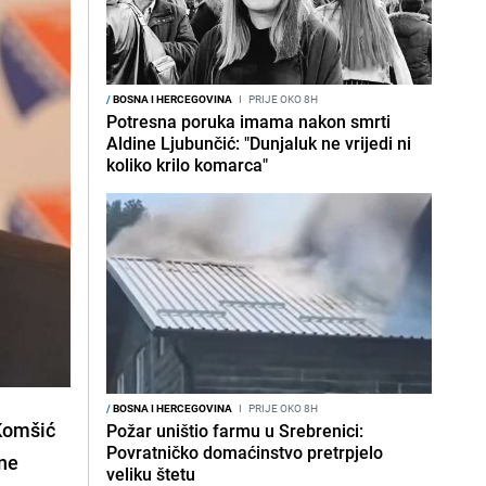
/
BOSNA I HERCEGOVINA
I
PRIJE OKO 8H
Potresna poruka imama nakon smrti
Aldine Ljubunčić: "Dunjaluk ne vrijedi ni
koliko krilo komarca"
/
BOSNA I HERCEGOVINA
I
PRIJE OKO 8H
Komšić
Požar uništio farmu u Srebrenici:
Povratničko domaćinstvo pretrpjelo
ne
veliku štetu