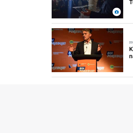
T
23
K
n