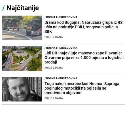
/
Najčitanije
/
BOSNA I HERCEGOVINA
Drama kod Bugojna: Naoružana grupa iz RS
ušla na područje FBiH, reagovala policija
SBK
PRIJE 2 DANA
/
BOSNA I HERCEGOVINA
Lidl BiH najavljuje masovno zapošljavanje:
Otvorene prijave za 1.000 mjesta u logistici i
prodaji
PRIJE 2 DANA
/
BOSNA I HERCEGOVINA
Tuga nakon nesreće kod Neuma: Supruga
poginulog motocikliste oglasila se
emotivnom objavom
PRIJE 2 DANA