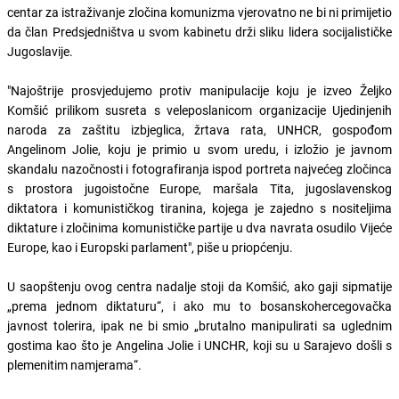
centar za istraživanje zločina komunizma vjerovatno ne bi ni primijetio
da član Predsjedništva u svom kabinetu drži sliku lidera socijalističke
Jugoslavije.
"Najoštrije prosvjedujemo protiv manipulacije koju je izveo Željko
Komšić prilikom susreta s veleposlanicom organizacije Ujedinjenih
naroda za zaštitu izbjeglica, žrtava rata, UNHCR, gospođom
Angelinom Jolie, koju je primio u svom uredu, i izložio je javnom
skandalu nazočnosti i fotografiranja ispod portreta najvećeg zločinca
s prostora jugoistočne Europe, maršala Tita, jugoslavenskog
diktatora i komunističkog tiranina, kojega je zajedno s nositeljima
diktature i zločinima komunističke partije u dva navrata osudilo Vijeće
Europe, kao i Europski parlament", piše u priopćenju.
U saopštenju ovog centra nadalje stoji da Komšić, ako gaji sipmatije
„prema jednom diktaturu“, i ako mu to bosanskohercegovačka
javnost tolerira, ipak ne bi smio „brutalno manipulirati sa uglednim
gostima kao što je Angelina Jolie i UNCHR, koji su u Sarajevo došli s
plemenitim namjerama“.