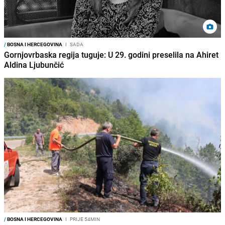
/
BOSNA I HERCEGOVINA
I
SADA
Gornjovrbaska regija tuguje: U 29. godini preselila na Ahiret
Aldina Ljubunčić
/
BOSNA I HERCEGOVINA
I
PRIJE 54MIN