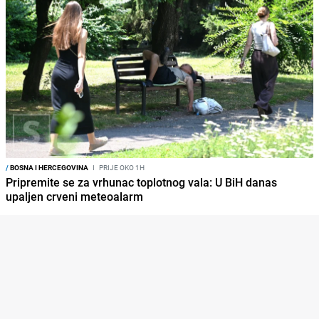
/
BOSNA I HERCEGOVINA
I
PRIJE OKO 1H
Pripremite se za vrhunac toplotnog vala: U BiH danas
upaljen crveni meteoalarm