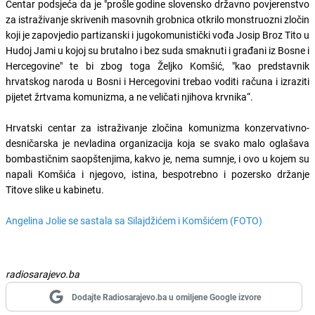
Centar podsjeća da je "prošle godine slovensko državno povjerenstvo
za istraživanje skrivenih masovnih grobnica otkrilo monstruozni zločin
koji je zapovjedio partizanski i jugokomunistički vođa Josip Broz Tito u
Hudoj Jami u kojoj su brutalno i bez suda smaknuti i građani iz Bosne i
Hercegovine" te bi zbog toga Željko Komšić, "kao predstavnik
hrvatskog naroda u Bosni i Hercegovini trebao voditi računa i izraziti
pijetet žrtvama komunizma, a ne veličati njihova krvnika“.
Hrvatski centar za istraživanje zločina komunizma konzervativno-
desničarska je nevladina organizacija koja se svako malo oglašava
bombastičnim saopštenjima, kakvo je, nema sumnje, i ovo u kojem su
napali Komšića i njegovo, istina, bespotrebno i pozersko držanje
Titove slike u kabinetu.
Angelina Jolie se sastala sa Silajdžićem i Komšićem (FOTO)
radiosarajevo.ba
Dodajte Radiosarajevo.ba u omiljene Google izvore