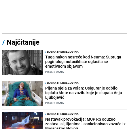
/
Najčitanije
/
BOSNA I HERCEGOVINA
Tuga nakon nesreće kod Neuma: Supruga
poginulog motocikliste oglasila se
emotivnom objavom
PRIJE 2 DANA
/
BOSNA I HERCEGOVINA
Pijana sjela za volan: Osiguranje odbilo
isplatu štete na vozilu koje je slupala Anja
Ljubojević
PRIJE 2 DANA
/
BOSNA I HERCEGOVINA
Nastavak provokacija: MUP RS oduzeo
zastavu s ljiljanima i sankcionisao vozača iz
Bosanskog Novog