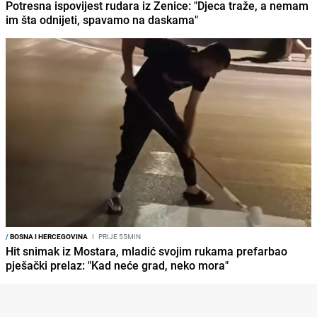
Potresna ispovijest rudara iz Zenice: "Djeca traže, a nemam
im šta odnijeti, spavamo na daskama"
/
BOSNA I HERCEGOVINA
I
PRIJE 55MIN
Hit snimak iz Mostara, mladić svojim rukama prefarbao
pješački prelaz: "Kad neće grad, neko mora"