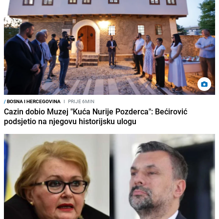
/
BOSNA I HERCEGOVINA
I
PRIJE 6MIN
Cazin dobio Muzej "Kuća Nurije Pozderca": Bećirović
podsjetio na njegovu historijsku ulogu