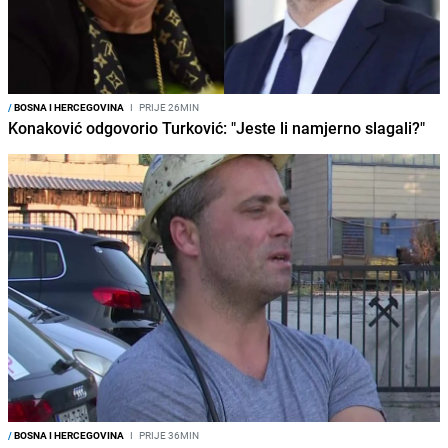
/
BOSNA I HERCEGOVINA
I
PRIJE 26MIN
Konaković odgovorio Turković: "Jeste li namjerno slagali?"
/
BOSNA I HERCEGOVINA
I
PRIJE 36MIN