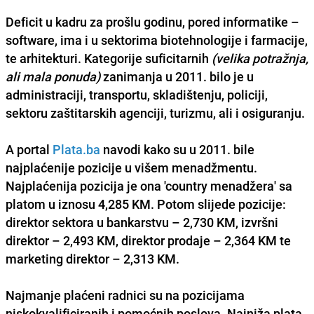
Deficit u kadru za prošlu godinu, pored informatike –
software, ima i u sektorima biotehnologije i farmacije,
te arhitekturi. Kategorije suficitarnih
(velika potražnja,
ali mala ponuda)
zanimanja u 2011. bilo je u
administraciji, transportu, skladištenju, policiji,
sektoru zaštitarskih agenciji, turizmu, ali i osiguranju.
A portal
Plata.ba
navodi kako su u 2011. bile
najplaćenije pozicije
u višem menadžmentu.
Najplaćenija pozicija je ona 'country menadžera' sa
platom u iznosu
4,285 KM
. Potom slijede pozicije:
direktor sektora u bankarstvu –
2,730 KM
, izvršni
direktor –
2,493 KM
, direktor prodaje –
2,364 KM
te
marketing direktor –
2,313 KM
.
Najmanje plaćeni
radnici su na pozicijama
niskokvalificiranih i pomoćnih poslova. Najniža plata