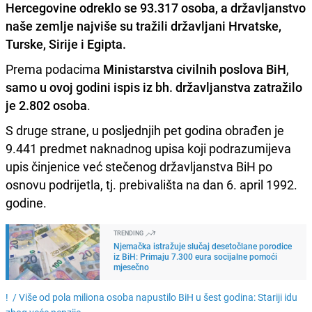
Hercegovine odreklo se 93.317 osoba, a državljanstvo
naše zemlje najviše su tražili državljani Hrvatske,
Turske, Sirije i Egipta
.
Prema podacima
Ministarstva civilnih poslova BiH
,
samo u ovoj godini ispis iz bh. državljanstva zatražilo
je 2.802 osoba
.
S druge strane, u posljednjih pet godina obrađen je
9.441 predmet naknadnog upisa koji podrazumijeva
upis činjenice već stečenog državljanstva BiH po
osnovu podrijetla, tj. prebivališta na dan 6. april 1992.
godine.
TRENDING
Njemačka istražuje slučaj desetočlane porodice
iz BiH: Primaju 7.300 eura socijalne pomoći
mjesečno
! /
Više od pola miliona osoba napustilo BiH u šest godina: Stariji idu