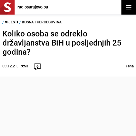
Otvor
/
VIJESTI
/
BOSNA I HERCEGOVINA
Koliko osoba se odreklo
državljanstva BiH u posljednjih 25
godina?
09.12.21. 19:53
Fena
6