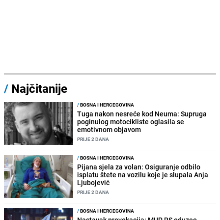
/
Najčitanije
/
BOSNA I HERCEGOVINA
Tuga nakon nesreće kod Neuma: Supruga
poginulog motocikliste oglasila se
emotivnom objavom
PRIJE 2 DANA
/
BOSNA I HERCEGOVINA
Pijana sjela za volan: Osiguranje odbilo
isplatu štete na vozilu koje je slupala Anja
Ljubojević
PRIJE 2 DANA
/
BOSNA I HERCEGOVINA
Nastavak provokacija: MUP RS oduzeo