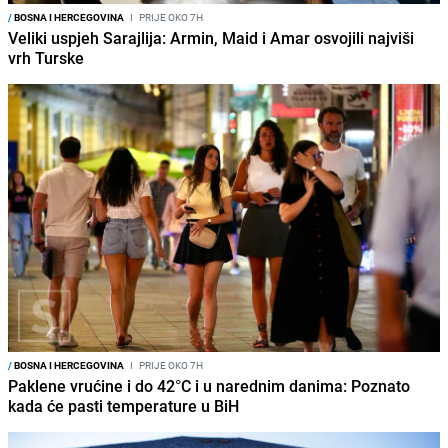
/
BOSNA I HERCEGOVINA
I
PRIJE OKO 7H
Veliki uspjeh Sarajlija: Armin, Maid i Amar osvojili najviši
vrh Turske
/
BOSNA I HERCEGOVINA
I
PRIJE OKO 7H
Paklene vrućine i do 42°C i u narednim danima: Poznato
kada će pasti temperature u BiH