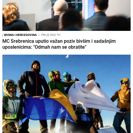
/
BOSNA I HERCEGOVINA
I
PRIJE OKO 7H
MC Srebrenica uputio važan poziv bivšim i sadašnjim
uposlenicima: "Odmah nam se obratite"