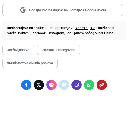
Dodajte Radiosarajevo.ba u omiljene Google izvore
Radiosarajevo.ba
pratite putem aplikacije za
Android
|
iOS
i društvenih
mreža
Twitter
|
Facebook
|
Instagram
, kao i putem našeg
Viber
Chata.
#državljanstvo
#Bosna i Hercegovina
#Ministarstvo civilnih poslova