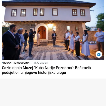
/
BOSNA I HERCEGOVINA
I
PRIJE OKO 8H
Cazin dobio Muzej "Kuća Nurije Pozderca": Bećirović
podsjetio na njegovu historijsku ulogu