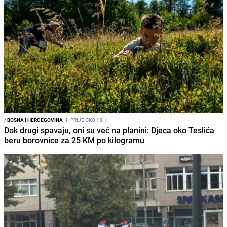
/
BOSNA I HERCEGOVINA
I
PRIJE OKO 13H
Dok drugi spavaju, oni su već na planini: Djeca oko Teslića
beru borovnice za 25 KM po kilogramu