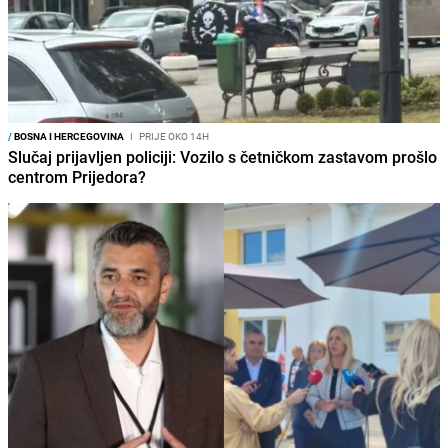
/
BOSNA I HERCEGOVINA
I
PRIJE OKO 14H
Slučaj prijavljen policiji: Vozilo s četničkom zastavom prošlo
centrom Prijedora?