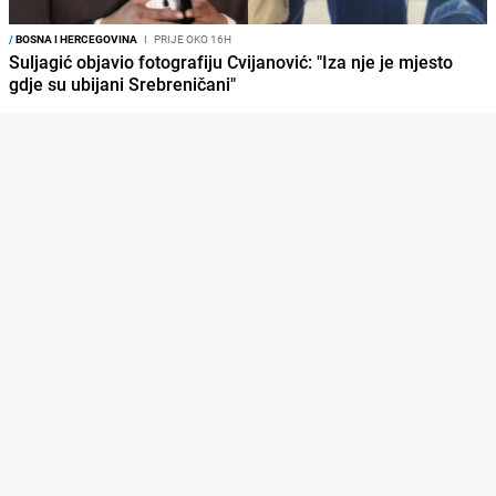
/
BOSNA I HERCEGOVINA
I
PRIJE OKO 16H
Suljagić objavio fotografiju Cvijanović: "Iza nje je mjesto
gdje su ubijani Srebreničani"