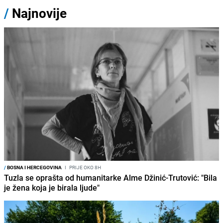
/
Najnovije
/
BOSNA I HERCEGOVINA
I
PRIJE OKO 8H
Tuzla se oprašta od humanitarke Alme Džinić-Trutović: "Bila
je žena koja je birala ljude"