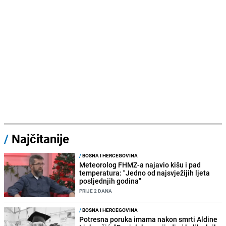
/
Najčitanije
/
BOSNA I HERCEGOVINA
Meteorolog FHMZ-a najavio kišu i pad
temperatura: "Jedno od najsvježijih ljeta
posljednjih godina"
PRIJE 2 DANA
/
BOSNA I HERCEGOVINA
Potresna poruka imama nakon smrti Aldine