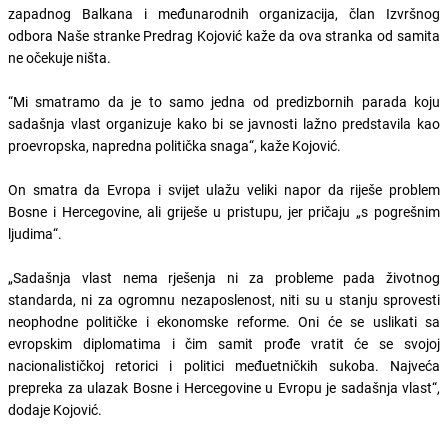
zapadnog Balkana i međunarodnih organizacija, član Izvršnog
odbora Naše stranke Predrag Kojović kaže da ova stranka od samita
ne očekuje ništa.
“Mi smatramo da je to samo jedna od predizbornih parada koju
sadašnja vlast organizuje kako bi se javnosti lažno predstavila kao
proevropska, napredna politička snaga“, kaže Kojović.
On smatra da Evropa i svijet ulažu veliki napor da riješe problem
Bosne i Hercegovine, ali griješe u pristupu, jer pričaju „s pogrešnim
ljudima“.
„Sadašnja vlast nema rješenja ni za probleme pada životnog
standarda, ni za ogromnu nezaposlenost, niti su u stanju sprovesti
neophodne političke i ekonomske reforme. Oni će se uslikati sa
evropskim diplomatima i čim samit prođe vratit će se svojoj
nacionalističkoj retorici i politici međuetničkih sukoba. Najveća
prepreka za ulazak Bosne i Hercegovine u Evropu je sadašnja vlast“,
dodaje Kojović.