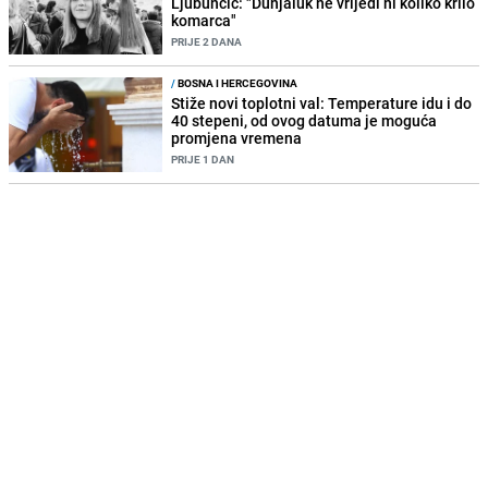
Ljubunčić: "Dunjaluk ne vrijedi ni koliko krilo
komarca"
PRIJE 2 DANA
/
BOSNA I HERCEGOVINA
Stiže novi toplotni val: Temperature idu i do
40 stepeni, od ovog datuma je moguća
promjena vremena
PRIJE 1 DAN