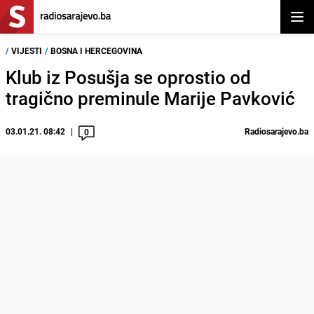
Otvor
/
VIJESTI
/
BOSNA I HERCEGOVINA
Klub iz Posušja se oprostio od
tragično preminule Marije Pavković
03.01.21. 08:42
Radiosarajevo.ba
0