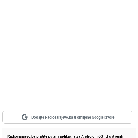
Dodajte Radiosarajevo.ba u omiljene Google izvore
Radiosarajevo.ba
pratite putem aplikacije za
Android
|
iOS
i društvenih