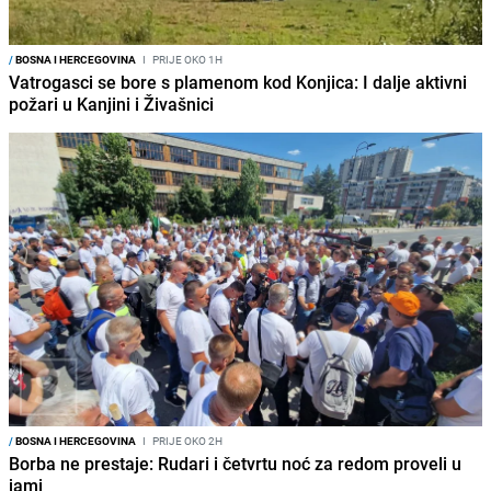
/
BOSNA I HERCEGOVINA
I
PRIJE OKO 1H
Vatrogasci se bore s plamenom kod Konjica: I dalje aktivni
požari u Kanjini i Živašnici
/
BOSNA I HERCEGOVINA
I
PRIJE OKO 2H
Borba ne prestaje: Rudari i četvrtu noć za redom proveli u
jami