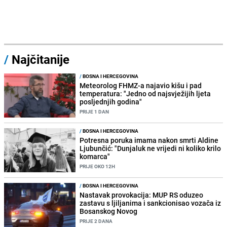
/
Najčitanije
/
BOSNA I HERCEGOVINA
Meteorolog FHMZ-a najavio kišu i pad
temperatura: "Jedno od najsvježijih ljeta
posljednjih godina"
PRIJE 1 DAN
/
BOSNA I HERCEGOVINA
Potresna poruka imama nakon smrti Aldine
Ljubunčić: "Dunjaluk ne vrijedi ni koliko krilo
komarca"
PRIJE OKO 12H
/
BOSNA I HERCEGOVINA
Nastavak provokacija: MUP RS oduzeo
zastavu s ljiljanima i sankcionisao vozača iz
Bosanskog Novog
PRIJE 2 DANA