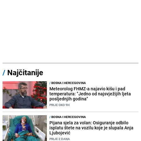
/
Najčitanije
/
BOSNA I HERCEGOVINA
Meteorolog FHMZ-a najavio kišu i pad
temperatura: "Jedno od najsvježijih ljeta
posljednjih godina"
PRIJE OKO 9H
/
BOSNA I HERCEGOVINA
Pijana sjela za volan: Osiguranje odbilo
isplatu štete na vozilu koje je slupala Anja
Ljubojević
PRIJE 2 DANA