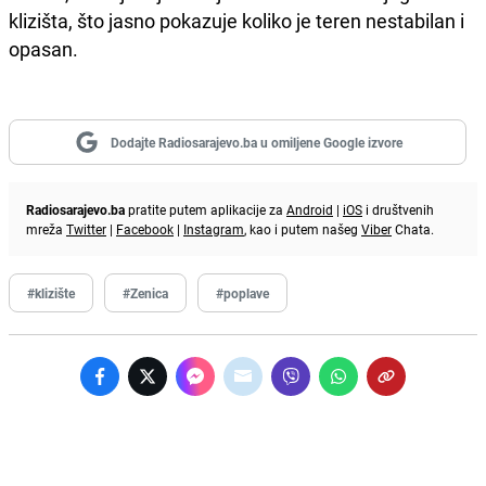
klizišta, što jasno pokazuje koliko je teren nestabilan i
opasan.
Dodajte Radiosarajevo.ba u omiljene Google izvore
Radiosarajevo.ba
pratite putem aplikacije za
Android
|
iOS
i društvenih
mreža
Twitter
|
Facebook
|
Instagram
, kao i putem našeg
Viber
Chata.
#klizište
#Zenica
#poplave