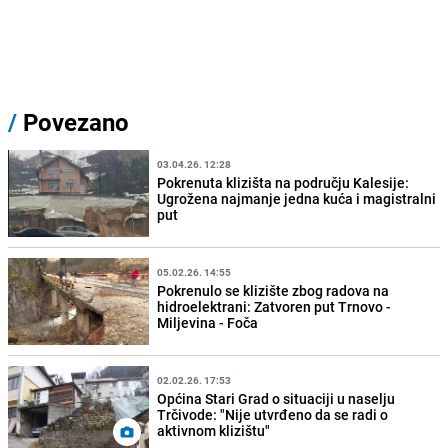
/
Povezano
03.04.26. 12:28
Pokrenuta klizišta na području Kalesije:
Ugrožena najmanje jedna kuća i magistralni
put
05.02.26. 14:55
Pokrenulo se klizište zbog radova na
hidroelektrani: Zatvoren put Trnovo -
Miljevina - Foča
02.02.26. 17:53
Općina Stari Grad o situaciji u naselju
Trčivode: "Nije utvrđeno da se radi o
aktivnom klizištu"