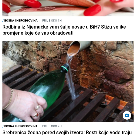
/
BOSNA I HERCEGOVINA
I
PRIJE OKO 1H
Rodbina iz Njemačke vam šalje novac u BiH? Stižu velike
promjene koje će vas obradovati
/
BOSNA I HERCEGOVINA
I
PRIJE OKO 2H
Srebrenica žedna pored svojih izvora: Restrikcije vode traju