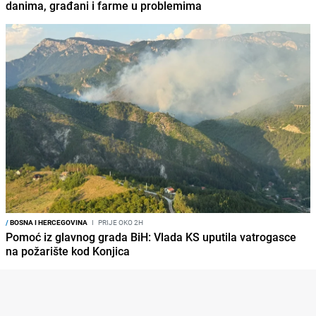
danima, građani i farme u problemima
/
BOSNA I HERCEGOVINA
I
PRIJE OKO 2H
Pomoć iz glavnog grada BiH: Vlada KS uputila vatrogasce
na požarište kod Konjica