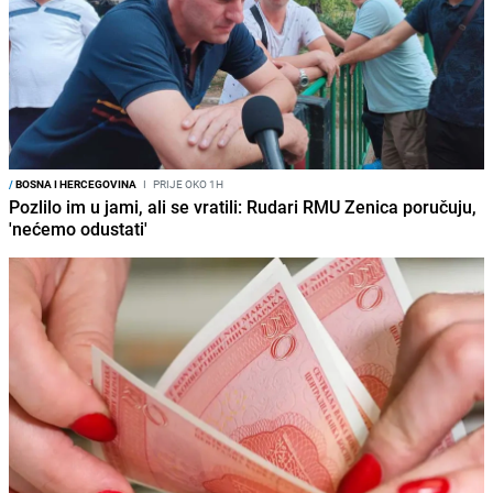
/
BOSNA I HERCEGOVINA
I
PRIJE OKO 1H
Pozlilo im u jami, ali se vratili: Rudari RMU Zenica poručuju,
'nećemo odustati'