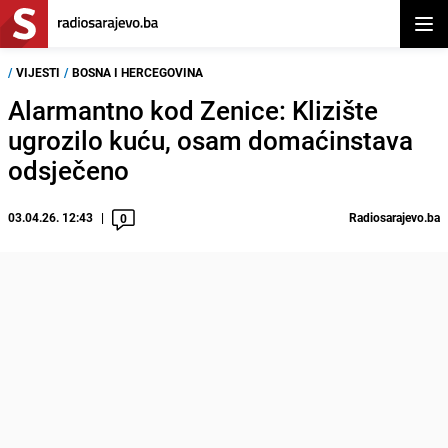
Otvor
/
VIJESTI
/
BOSNA I HERCEGOVINA
Alarmantno kod Zenice: Klizište
ugrozilo kuću, osam domaćinstava
odsječeno
03.04.26. 12:43
Radiosarajevo.ba
0