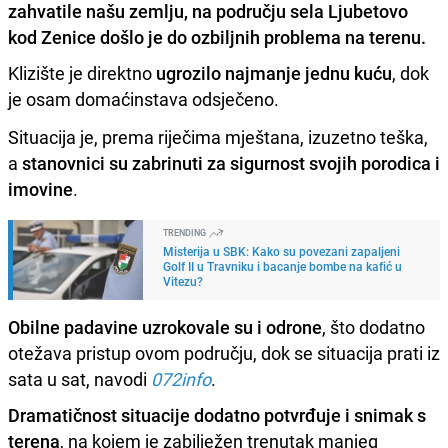
zahvatile našu zemlju, na području sela Ljubetovo
kod Zenice došlo je do ozbiljnih problema na terenu.
Klizište je direktno
ugrozilo najmanje jednu kuću
, dok
je osam domaćinstava odsječeno.
Situacija je, prema riječima mještana, izuzetno teška,
a
stanovnici su zabrinuti za sigurnost svojih porodica i
imovine
.
TRENDING
Misterija u SBK: Kako su povezani zapaljeni
Golf II u Travniku i bacanje bombe na kafić u
Vitezu?
Obilne padavine uzrokovale su i odrone
, što dodatno
otežava pristup ovom području, dok se situacija prati iz
sata u sat, navodi
072info
.
Dramatičnost situacije dodatno potvrđuje i snimak s
terena
, na kojem je zabilježen trenutak manjeg