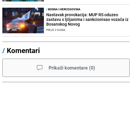
/
BOSNA I HERCEGOVINA
Nastavak provokacija: MUP RS oduzeo
zastavu s ljiljanima i sankcionisao vozača iz
Bosanskog Novog
PRIJE 2 DANA
/
Komentari
Prikaži komentare
(
0
)