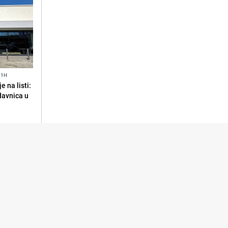
21H
 na listi:
odavnica u