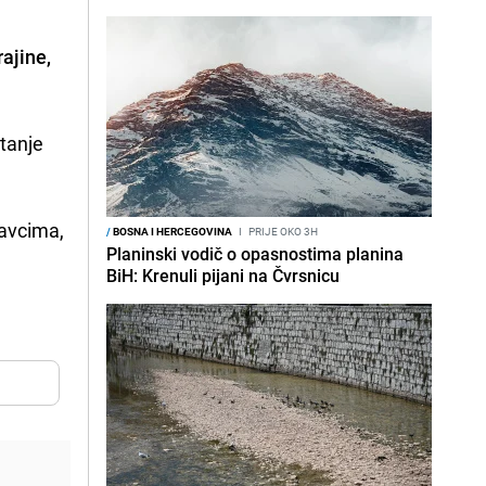
ajine,
stanje
savcima,
/
BOSNA I HERCEGOVINA
I
PRIJE OKO 3H
Planinski vodič o opasnostima planina
BiH: Krenuli pijani na Čvrsnicu