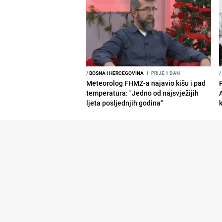
/
BOSNA I HERCEGOVINA
I
PRIJE 1 DAN
/
Meteorolog FHMZ-a najavio kišu i pad
temperatura: "Jedno od najsvježijih
ljeta posljednjih godina"