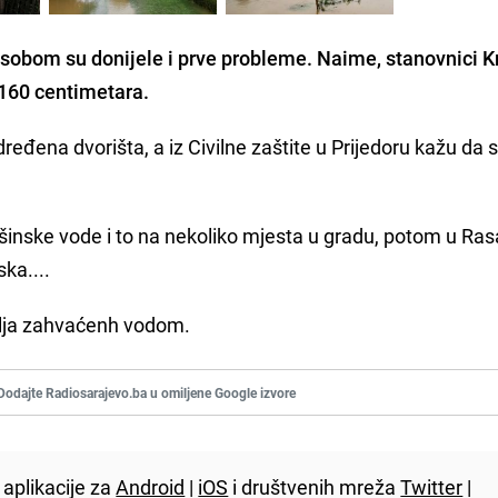
 sobom su donijele i prve probleme. Naime, stanovnici Kr
160 centimetara.
dređena dvorišta, a iz Civilne zaštite u Prijedoru kažu da 
ršinske vode i to na nekoliko mjesta u gradu, potom u Ra
ka....
lja zahvaćenh vodom.
Dodajte Radiosarajevo.ba u omiljene Google izvore
aplikacije za
Android
|
iOS
i društvenih mreža
Twitter
|