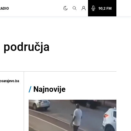
RADIO
90,2 FM
a područja
osarajevo.ba
/
Najnovije