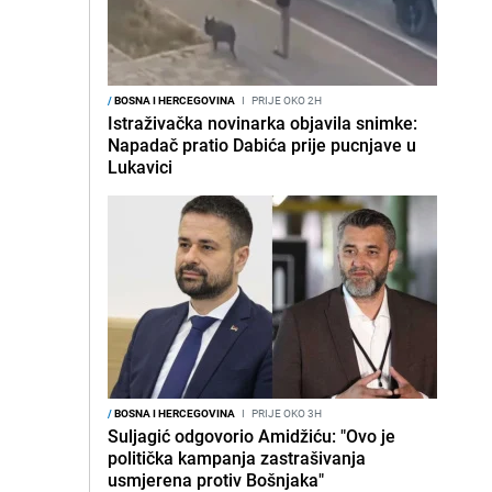
/
BOSNA I HERCEGOVINA
I
PRIJE OKO 2H
Istraživačka novinarka objavila snimke:
Napadač pratio Dabića prije pucnjave u
Lukavici
/
BOSNA I HERCEGOVINA
I
PRIJE OKO 3H
Suljagić odgovorio Amidžiću: "Ovo je
politička kampanja zastrašivanja
usmjerena protiv Bošnjaka"