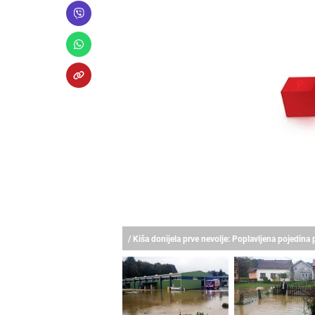
/ Kiša donijela prve nevolje: Poplavljena pojedina