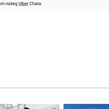
utem našeg
Viber
Chata.