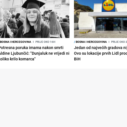
BOSNA I HERCEGOVINA
I
PRIJE OKO 16H
/
BOSNA I HERCEGOVINA
I
PRIJE OKO 
Potresna poruka imama nakon smrti
Jedan od najvećih gradova nije
Aldine Ljubunčić: "Dunjaluk ne vrijedi ni
Ovo su lokacije prvih Lidl pr
koliko krilo komarca"
BiH