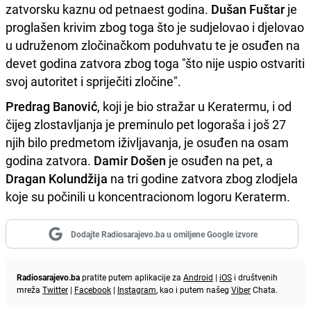
zatvorsku kaznu od petnaest godina.
Dušan Fuštar
je
proglašen krivim zbog toga što je sudjelovao i djelovao
u udruženom zločinačkom poduhvatu te je osuđen na
devet godina zatvora zbog toga "što nije uspio ostvariti
svoj autoritet i spriječiti zločine".
Predrag Banović
, koji je bio stražar u Keratermu, i od
čijeg zlostavljanja je preminulo pet logoraša i još 27
njih bilo predmetom iživljavanja, je osuđen na osam
godina zatvora.
Damir Došen
je osuđen na pet, a
Dragan Kolundžija
na tri godine zatvora zbog zlodjela
koje su počinili u koncentracionom logoru Keraterm.
Dodajte Radiosarajevo.ba u omiljene Google izvore
Radiosarajevo.ba
pratite putem aplikacije za
Android
|
iOS
i društvenih
mreža
Twitter
|
Facebook
|
Instagram
, kao i putem našeg
Viber
Chata.