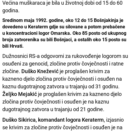
Većina muškaraca je bila u životnoj dobi od 15 do 60
godina.
Sredinom maja 1992. godine, oko 12 do 15 Bošnjakinja je
dovedeno u Keraterm gdje su silovane a potom prebačene
u koncentracioni logor Omarska. Oko 85 posto od ukupnog
broja zatvorenika su bili Bošnjaci, a ostalih oko 15 posto su
bili Hrvati.
Dužnosnici RS-a odgovorni za rukovođenje logorom su
osuđeni za genocid, zločine protiv čovječnosti i ratne
zločine.
Duško Knežević
je proglašen krivim za
kazneno djelo zločina protiv čovječnosti i osuđen na
kaznu dugotrajnog zatvora u trajanju od 31 godinu.
Željko Mejakić
je proglašen krivim za kazneno djelo
zločina protiv čovječnosti i osuđen je na kaznu
dugotrajnog zatvora u trajanju od 21 godine.
Duško Sikirica, komandant logora Keraterm
, izjasnio
se krivim za zločine protiv čovječnosti i osuđen je na