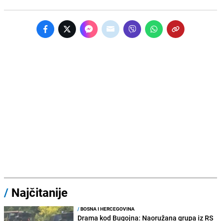
/
Najčitanije
/
BOSNA I HERCEGOVINA
Drama kod Bugojna: Naoružana grupa iz RS