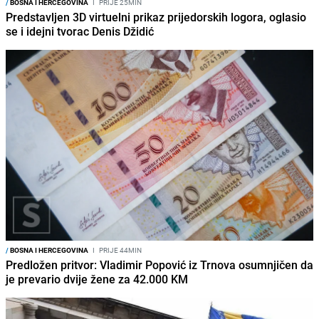
/
BOSNA I HERCEGOVINA
I
PRIJE 25MIN
Predstavljen 3D virtuelni prikaz prijedorskih logora, oglasio
se i idejni tvorac Denis Džidić
/
BOSNA I HERCEGOVINA
I
PRIJE 44MIN
Predložen pritvor: Vladimir Popović iz Trnova osumnjičen da
je prevario dvije žene za 42.000 KM