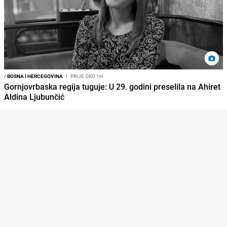
/
BOSNA I HERCEGOVINA
I
PRIJE OKO 1H
Gornjovrbaska regija tuguje: U 29. godini preselila na Ahiret
Aldina Ljubunčić