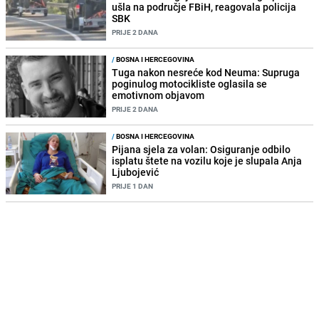
ušla na područje FBiH, reagovala policija
SBK
PRIJE 2 DANA
/
BOSNA I HERCEGOVINA
Tuga nakon nesreće kod Neuma: Supruga
poginulog motocikliste oglasila se
emotivnom objavom
PRIJE 2 DANA
/
BOSNA I HERCEGOVINA
Pijana sjela za volan: Osiguranje odbilo
isplatu štete na vozilu koje je slupala Anja
Ljubojević
PRIJE 1 DAN