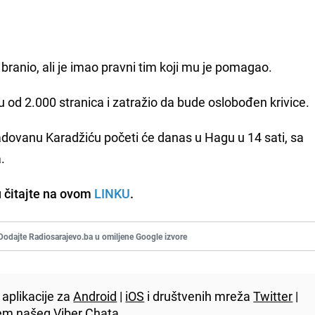
ranio, ali je imao pravni tim koji mu je pomagao.
 od 2.000 stranica i zatražio da bude oslobođen krivice.
dovanu Karadžiću početi će danas u Hagu u 14 sati, sa
.
 čitajte na ovom
LINKU
.
Dodajte Radiosarajevo.ba u omiljene Google izvore
aplikacije za
Android
|
iOS
i društvenih mreža
Twitter
|
utem našeg
Viber
Chata.