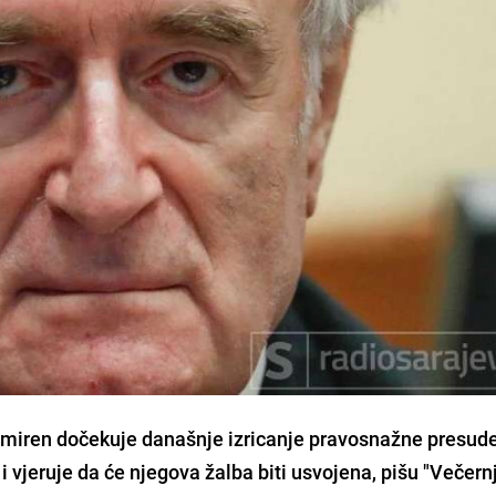
smiren dočekuje današnje izricanje pravosnažne presud
 vjeruje da će njegova žalba biti usvojena, pišu "Večern