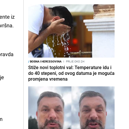
ente iz
ovršna.
 pravda
/
BOSNA I HERCEGOVINA
I
PRIJE OKO 2H
Stiže novi toplotni val: Temperature idu i
do 40 stepeni, od ovog datuma je moguća
je
promjena vremena
om