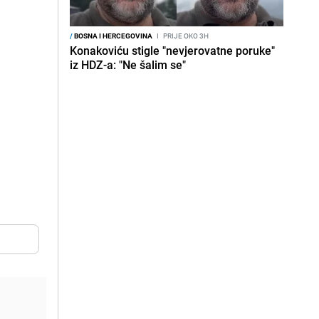
/
BOSNA I HERCEGOVINA
I
PRIJE OKO 3H
Konakoviću stigle "nevjerovatne poruke"
iz HDZ-a: "Ne šalim se"