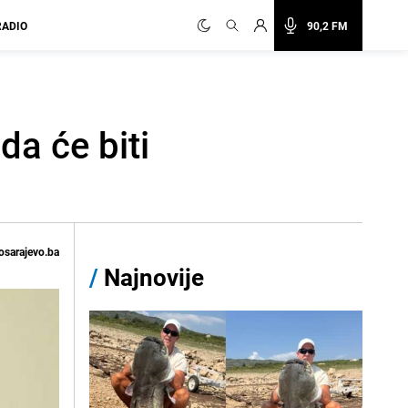
RADIO
90,2 FM
da će biti
osarajevo.ba
/
Najnovije