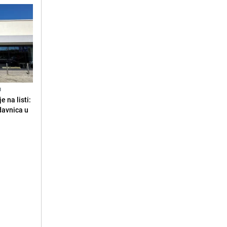
N
 na listi:
odavnica u