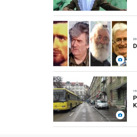
20
D
19
P
K