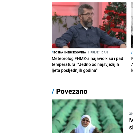
/
BOSNA I HERCEGOVINA
I
PRIJE 1 DAN
/
Meteorolog FHMZ-a najavio kišu i pad
temperatura: "Jedno od najsvježijih
ljeta posljednjih godina"
/
Povezano
20
M
s