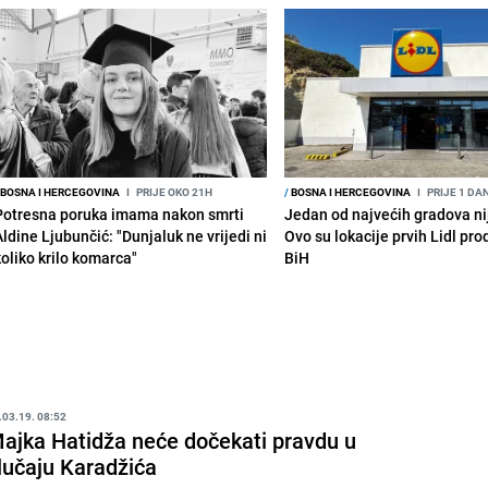
BOSNA I HERCEGOVINA
I
PRIJE OKO 21H
/
BOSNA I HERCEGOVINA
I
PRIJE 1 DA
Potresna poruka imama nakon smrti
Jedan od najvećih gradova nije
Aldine Ljubunčić: "Dunjaluk ne vrijedi ni
Ovo su lokacije prvih Lidl pr
koliko krilo komarca"
BiH
.03.19. 08:52
ajka Hatidža neće dočekati pravdu u
lučaju Karadžića