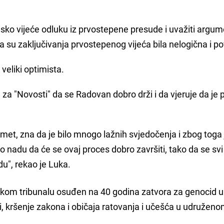
sko vijeće odluku iz prvostepene presude i uvažiti argum
a su zaključivanja prvostepenog vijeća bila nelogična i p
veliki optimista.
 za "Novosti" da se Radovan dobro drži i da vjeruje da je
met, zna da je bilo mnogo lažnih svjedočenja i zbog toga 
o nadu da će se ovaj proces dobro završiti, tako da se svi
u", rekao je Luka.
aškom tribunalu osuđen na 40 godina zatvora za genocid u
ti, kršenje zakona i običaja ratovanja i učešća u udružen