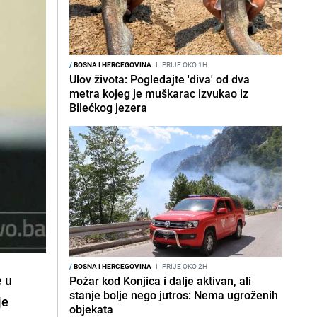
/
BOSNA I HERCEGOVINA
I
PRIJE OKO 1H
Ulov života: Pogledajte 'diva' od dva
metra kojeg je muškarac izvukao iz
Bilećkog jezera
/
BOSNA I HERCEGOVINA
I
PRIJE OKO 2H
e u
Požar kod Konjica i dalje aktivan, ali
stanje bolje nego jutros: Nema ugroženih
je
objekata