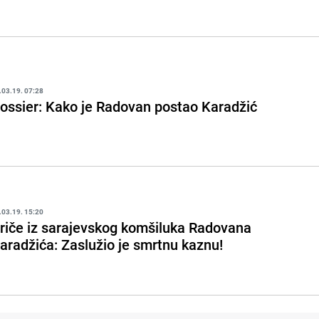
.03.19. 07:28
ossier: Kako je Radovan postao Karadžić
.03.19. 15:20
riče iz sarajevskog komšiluka Radovana
aradžića: Zaslužio je smrtnu kaznu!